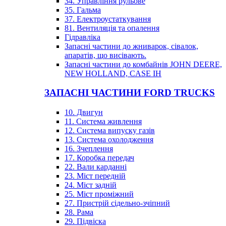
34. Управління рульове
35. Гальма
37. Електроустаткування
81. Вентиляція та опалення
Гідравліка
Запасні частини до жниварок, сівалок,
апаратів, що висівають.
Запасні частини до комбайнів JOHN DEERE,
NEW HOLLAND, CASE IH
ЗАПАСНІ ЧАСТИНИ FORD TRUCKS
10. Двигун
11. Система живлення
12. Система випуску газів
13. Система охолодження
16. Зчеплення
17. Коробка передач
22. Вали карданні
23. Міст передній
24. Міст задній
25. Міст проміжний
27. Пристрій сідельно-зчіпний
28. Рама
29. Підвіска