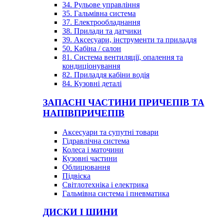
34. Рульове управління
35. Гальмівна система
37. Електрообладнання
38. Прилади та датчики
39. Аксесуари, інструменти та приладдя
50. Кабіна / салон
81. Система вентиляції, опалення та
кондиціонування
82. Приладдя кабіни водія
84. Кузовні деталі
ЗАПАСНІ ЧАСТИНИ ПРИЧЕПІВ ТА
НАПІВПРИЧЕПІВ
Аксесуари та супутні товари
Гідравлічна система
Колеса і маточини
Кузовні частини
Облицювання
Підвіска
Світлотехніка і електрика
Гальмівна система і пневматика
ДИСКИ І ШИНИ