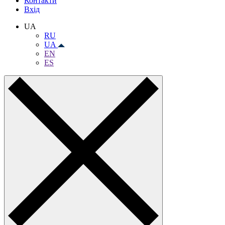
Контакти
Вхiд
UA
RU
UA
EN
ES