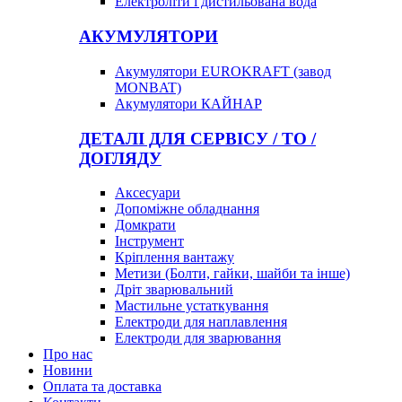
Електроліти і дистильована вода
АКУМУЛЯТОРИ
Акумулятори EUROKRAFT (завод
MONBAT)
Акумулятори КАЙНАР
ДЕТАЛІ ДЛЯ СЕРВІСУ / ТО /
ДОГЛЯДУ
Аксесуари
Допоміжне обладнання
Домкрати
Інструмент
Кріплення вантажу
Метизи (Болти, гайки, шайби та інше)
Дріт зварювальний
Мастильне устаткування
Електроди для наплавлення
Електроди для зварювання
Про нас
Новини
Оплата та доставка