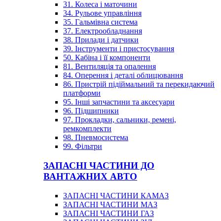
31. Колеса і маточини
34. Рульове управління
35. Гальмівна система
37. Електрообладнання
38. Прилади і датчики
39. Інструменти і пристосування
50. Кабіна і її компоненти
81. Вентиляція та опалення
84. Оперення і деталі облицювання
86. Пристрій підіймальний та перекидаючий
платформи
95. Інші запчастини та аксесуари
96. Підшипники
97. Прокладки, сальники, ремені,
ремкомплекти
98. Пневмосистема
99. Фільтри
ЗАПАСНІ ЧАСТИНИ ДО
ВАНТАЖНИХ АВТО
ЗАПАСНІ ЧАСТИНИ КАМАЗ
ЗАПАСНІ ЧАСТИНИ МАЗ
ЗАПАСНІ ЧАСТИНИ ГАЗ