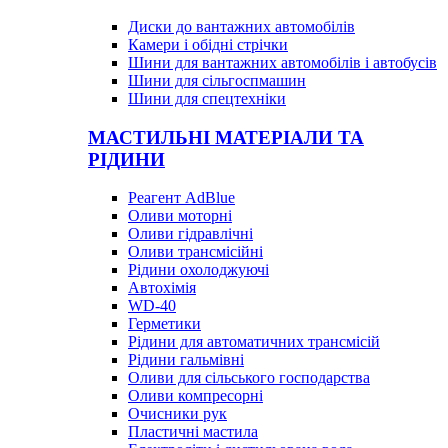
Диски до вантажних автомобілів
Камери і обідні стрічки
Шини для вантажних автомобілів і автобусів
Шини для сільгоспмашин
Шини для спецтехніки
МАСТИЛЬНІ МАТЕРІАЛИ ТА
РІДИНИ
Реагент AdBlue
Оливи моторні
Оливи гідравлічні
Оливи трансмісійні
Рідини охолоджуючі
Автохімія
WD-40
Герметики
Рідини для автоматичних трансмісій
Рідини гальмівні
Оливи для сільського господарства
Оливи компресорні
Очисники рук
Пластичні мастила