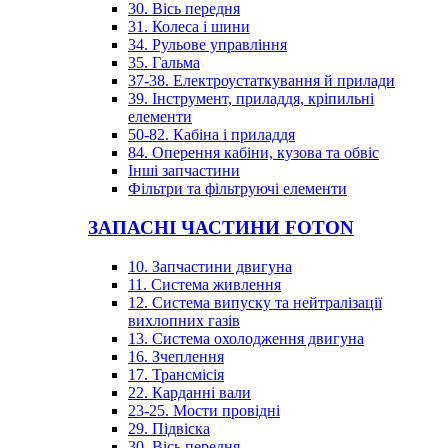
30. Вісь передня
31. Колеса і шини
34. Рульове управління
35. Гальма
37-38. Електроустаткування й прилади
39. Інструмент, приладдя, кріпильні
елементи
50-82. Кабіна і приладдя
84. Оперення кабіни, кузова та обвіс
Інші запчастини
Фільтри та фільтруючі елементи
ЗАПАСНІ ЧАСТИНИ FOTON
10. Запчастини двигуна
11. Система живлення
12. Система випуску та нейтралізації
вихлопних газів
13. Система охолодження двигуна
16. Зчеплення
17. Трансмісія
22. Карданні вали
23-25. Мости провідні
29. Підвіска
30. Вісь передня