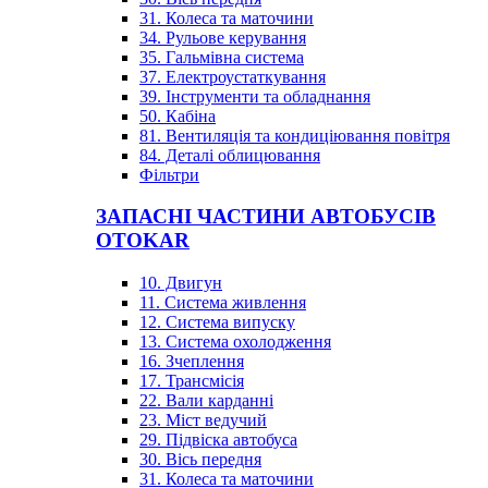
31. Колеса та маточини
34. Рульове керування
35. Гальмівна система
37. Електроустаткування
39. Інструменти та обладнання
50. Кабіна
81. Вентиляція та кондиціювання повітря
84. Деталі облицювання
Фільтри
ЗАПАСНІ ЧАСТИНИ АВТОБУСІВ
OTOKAR
10. Двигун
11. Система живлення
12. Система випуску
13. Система охолодження
16. Зчеплення
17. Трансмісія
22. Вали карданні
23. Міст ведучий
29. Підвіска автобуса
30. Вісь передня
31. Колеса та маточини