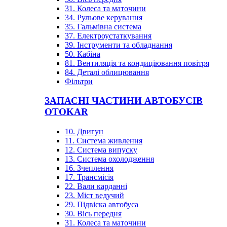
31. Колеса та маточини
34. Рульове керування
35. Гальмівна система
37. Електроустаткування
39. Інструменти та обладнання
50. Кабіна
81. Вентиляція та кондиціювання повітря
84. Деталі облицювання
Фільтри
ЗАПАСНІ ЧАСТИНИ АВТОБУСІВ
OTOKAR
10. Двигун
11. Система живлення
12. Система випуску
13. Система охолодження
16. Зчеплення
17. Трансмісія
22. Вали карданні
23. Міст ведучий
29. Підвіска автобуса
30. Вісь передня
31. Колеса та маточини