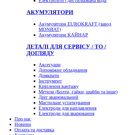
Електроліти і дистильована вода
АКУМУЛЯТОРИ
Акумулятори EUROKRAFT (завод
MONBAT)
Акумулятори КАЙНАР
ДЕТАЛІ ДЛЯ СЕРВІСУ / ТО /
ДОГЛЯДУ
Аксесуари
Допоміжне обладнання
Домкрати
Інструмент
Кріплення вантажу
Метизи (Болти, гайки, шайби та інше)
Дріт зварювальний
Мастильне устаткування
Електроди для наплавлення
Електроди для зварювання
Про нас
Новини
Оплата та доставка