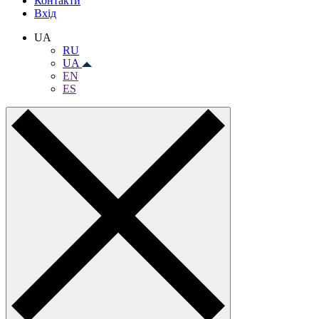
Контакти
Вхiд
UA
RU
UA
EN
ES