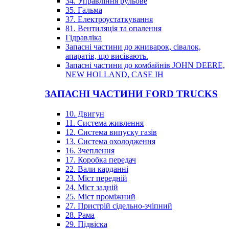
34. Управління рульове
35. Гальма
37. Електроустаткування
81. Вентиляція та опалення
Гідравліка
Запасні частини до жниварок, сівалок,
апаратів, що висівають.
Запасні частини до комбайнів JOHN DEERE,
NEW HOLLAND, CASE IH
ЗАПАСНІ ЧАСТИНИ FORD TRUCKS
10. Двигун
11. Система живлення
12. Система випуску газів
13. Система охолодження
16. Зчеплення
17. Коробка передач
22. Вали карданні
23. Міст передній
24. Міст задній
25. Міст проміжний
27. Пристрій сідельно-зчіпний
28. Рама
29. Підвіска