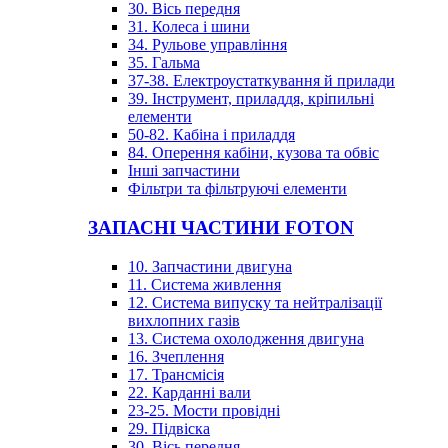
30. Вісь передня
31. Колеса і шини
34. Рульове управління
35. Гальма
37-38. Електроустаткування й прилади
39. Інструмент, приладдя, кріпильні
елементи
50-82. Кабіна і приладдя
84. Оперення кабіни, кузова та обвіс
Інші запчастини
Фільтри та фільтруючі елементи
ЗАПАСНІ ЧАСТИНИ FOTON
10. Запчастини двигуна
11. Система живлення
12. Система випуску та нейтралізації
вихлопних газів
13. Система охолодження двигуна
16. Зчеплення
17. Трансмісія
22. Карданні вали
23-25. Мости провідні
29. Підвіска
30. Вісь передня