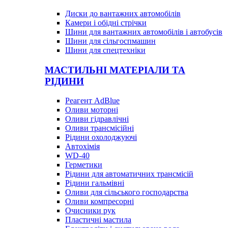
Диски до вантажних автомобілів
Камери і обідні стрічки
Шини для вантажних автомобілів і автобусів
Шини для сільгоспмашин
Шини для спецтехніки
МАСТИЛЬНІ МАТЕРІАЛИ ТА
РІДИНИ
Реагент AdBlue
Оливи моторні
Оливи гідравлічні
Оливи трансмісійні
Рідини охолоджуючі
Автохімія
WD-40
Герметики
Рідини для автоматичних трансмісій
Рідини гальмівні
Оливи для сільського господарства
Оливи компресорні
Очисники рук
Пластичні мастила