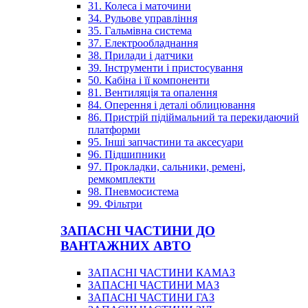
31. Колеса і маточини
34. Рульове управління
35. Гальмівна система
37. Електрообладнання
38. Прилади і датчики
39. Інструменти і пристосування
50. Кабіна і її компоненти
81. Вентиляція та опалення
84. Оперення і деталі облицювання
86. Пристрій підіймальний та перекидаючий
платформи
95. Інші запчастини та аксесуари
96. Підшипники
97. Прокладки, сальники, ремені,
ремкомплекти
98. Пневмосистема
99. Фільтри
ЗАПАСНІ ЧАСТИНИ ДО
ВАНТАЖНИХ АВТО
ЗАПАСНІ ЧАСТИНИ КАМАЗ
ЗАПАСНІ ЧАСТИНИ МАЗ
ЗАПАСНІ ЧАСТИНИ ГАЗ