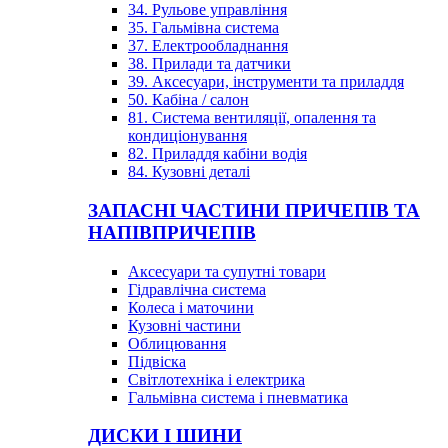
34. Рульове управління
35. Гальмівна система
37. Електрообладнання
38. Прилади та датчики
39. Аксесуари, інструменти та приладдя
50. Кабіна / салон
81. Система вентиляції, опалення та
кондиціонування
82. Приладдя кабіни водія
84. Кузовні деталі
ЗАПАСНІ ЧАСТИНИ ПРИЧЕПІВ ТА
НАПІВПРИЧЕПІВ
Аксесуари та супутні товари
Гідравлічна система
Колеса і маточини
Кузовні частини
Облицювання
Підвіска
Світлотехніка і електрика
Гальмівна система і пневматика
ДИСКИ І ШИНИ