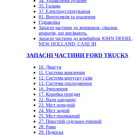
34. Управління рульове
35. Гальма
37. Електроустаткування
81. Вентиляція та опалення
Гідравліка
Запасні частини до жниварок, сівалок,
апаратів, що висівають.
Запасні частини до комбайнів JOHN DEERE,
NEW HOLLAND, CASE IH
ЗАПАСНІ ЧАСТИНИ FORD TRUCKS
10. Двигун
11. Система живлення
12. Система випуску газів
13. Система охолодження
16. Зчеплення
17. Коробка передач
22. Вали карданні
23. Міст передній
24. Міст задній
25. Міст проміжний
27. Пристрій сідельно-зчіпний
28. Рама
29. Підвіска