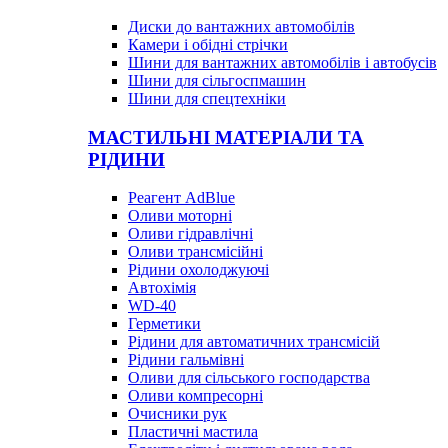
Диски до вантажних автомобілів
Камери і обідні стрічки
Шини для вантажних автомобілів і автобусів
Шини для сільгоспмашин
Шини для спецтехніки
МАСТИЛЬНІ МАТЕРІАЛИ ТА
РІДИНИ
Реагент AdBlue
Оливи моторні
Оливи гідравлічні
Оливи трансмісійні
Рідини охолоджуючі
Автохімія
WD-40
Герметики
Рідини для автоматичних трансмісій
Рідини гальмівні
Оливи для сільського господарства
Оливи компресорні
Очисники рук
Пластичні мастила