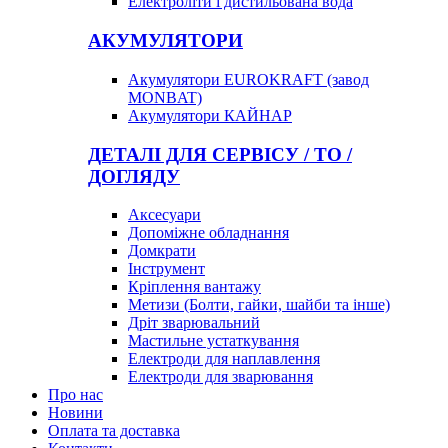
Електроліти і дистильована вода
АКУМУЛЯТОРИ
Акумулятори EUROKRAFT (завод
MONBAT)
Акумулятори КАЙНАР
ДЕТАЛІ ДЛЯ СЕРВІСУ / ТО /
ДОГЛЯДУ
Аксесуари
Допоміжне обладнання
Домкрати
Інструмент
Кріплення вантажу
Метизи (Болти, гайки, шайби та інше)
Дріт зварювальний
Мастильне устаткування
Електроди для наплавлення
Електроди для зварювання
Про нас
Новини
Оплата та доставка