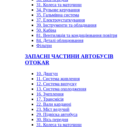
31. Колеса та маточини
34. Рульове керування
35. Гальмівна система
37. Електроустаткування
39. Інструменти та обладнання
50. Кабіна
81. Вентиляція та кондиціювання повітря
84. Деталі облицювання
Фільтри
ЗАПАСНІ ЧАСТИНИ АВТОБУСІВ
OTOKAR
10. Двигун
11. Система живлення
12. Система випуску
13. Система охолодження
16. Зчеплення
17. Трансмісія
22. Вали карданні
23. Міст ведучий
29. Підвіска автобуса
30. Вісь передня
31. Колеса та маточини