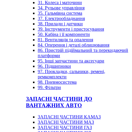
31. Колеса і маточини
34. Рульове управління
35. Гальмівна система
37. Електрообладнання
38. Прилади і датчики
39. Інструменти і пристосування
50. Кабіна і її компоненти
81. Вентиляція та опалення
84. Оперення і деталі облицювання
86. Пристрій підіймальний та перекидаючий
платформи
95. Інші запчастини та аксесуари
96. Підшипники
97. Прокладки, сальники, ремені,
ремкомплекти
98. Пневмосистема
99. Фільтри
ЗАПАСНІ ЧАСТИНИ ДО
ВАНТАЖНИХ АВТО
ЗАПАСНІ ЧАСТИНИ КАМАЗ
ЗАПАСНІ ЧАСТИНИ МАЗ
ЗАПАСНІ ЧАСТИНИ ГАЗ