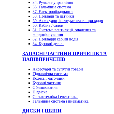
34. Рульове управління
35. Гальмівна система
37. Електрообладнання
38. Прилади та датчики
39. Аксесуари, інструменти та приладдя
50. Кабіна / салон
81. Система вентиляції, опалення та
кондиціонування
82. Приладдя кабіни водія
84. Кузовні деталі
ЗАПАСНІ ЧАСТИНИ ПРИЧЕПІВ ТА
НАПІВПРИЧЕПІВ
Аксесуари та супутні товари
Гідравлічна система
Колеса і маточини
Кузовні частини
Облицювання
Підвіска
Світлотехніка і електрика
Гальмівна система і пневматика
ДИСКИ І ШИНИ