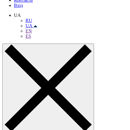
Контакти
Вхiд
UA
RU
UA
EN
ES