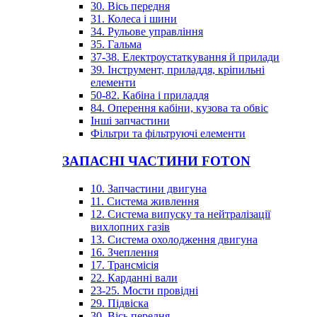
30. Вісь передня
31. Колеса і шини
34. Рульове управління
35. Гальма
37-38. Електроустаткування й прилади
39. Інструмент, приладдя, кріпильні
елементи
50-82. Кабіна і приладдя
84. Оперення кабіни, кузова та обвіс
Інші запчастини
Фільтри та фільтруючі елементи
ЗАПАСНІ ЧАСТИНИ FOTON
10. Запчастини двигуна
11. Система живлення
12. Система випуску та нейтралізації
вихлопних газів
13. Система охолодження двигуна
16. Зчеплення
17. Трансмісія
22. Карданні вали
23-25. Мости провідні
29. Підвіска
30. Вісь передня