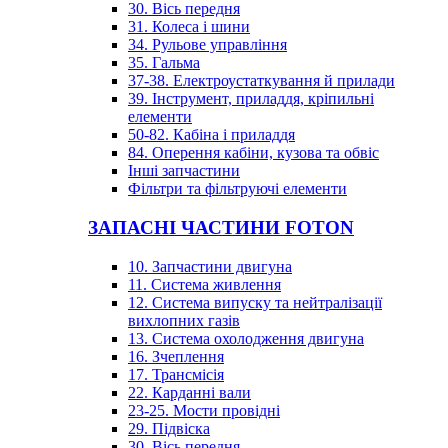
30. Вісь передня
31. Колеса і шини
34. Рульове управління
35. Гальма
37-38. Електроустаткування й прилади
39. Інструмент, приладдя, кріпильні
елементи
50-82. Кабіна і приладдя
84. Оперення кабіни, кузова та обвіс
Інші запчастини
Фільтри та фільтруючі елементи
ЗАПАСНІ ЧАСТИНИ FOTON
10. Запчастини двигуна
11. Система живлення
12. Система випуску та нейтралізації
вихлопних газів
13. Система охолодження двигуна
16. Зчеплення
17. Трансмісія
22. Карданні вали
23-25. Мости провідні
29. Підвіска
30. Вісь передня