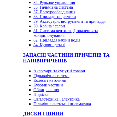
34. Рульове управління
35. Гальмівна система
37. Електрообладнання
38. Прилади та датчики
39. Аксесуари, інструменти та приладдя
50. Кабіна / салон
81. Система вентиляції, опалення та
кондиціонування
82. Приладдя кабіни водія
84. Кузовні деталі
ЗАПАСНІ ЧАСТИНИ ПРИЧЕПІВ ТА
НАПІВПРИЧЕПІВ
Аксесуари та супутні товари
Гідравлічна система
Колеса і маточини
Кузовні частини
Облицювання
Підвіска
Світлотехніка і електрика
Гальмівна система і пневматика
ДИСКИ І ШИНИ