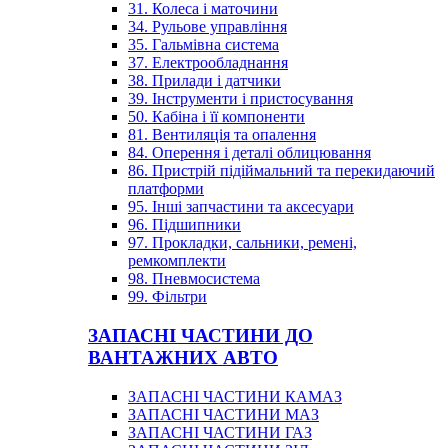
31. Колеса і маточини
34. Рульове управління
35. Гальмівна система
37. Електрообладнання
38. Прилади і датчики
39. Інструменти і пристосування
50. Кабіна і її компоненти
81. Вентиляція та опалення
84. Оперення і деталі облицювання
86. Пристрій підіймальний та перекидаючий
платформи
95. Інші запчастини та аксесуари
96. Підшипники
97. Прокладки, сальники, ремені,
ремкомплекти
98. Пневмосистема
99. Фільтри
ЗАПАСНІ ЧАСТИНИ ДО
ВАНТАЖНИХ АВТО
ЗАПАСНІ ЧАСТИНИ КАМАЗ
ЗАПАСНІ ЧАСТИНИ МАЗ
ЗАПАСНІ ЧАСТИНИ ГАЗ