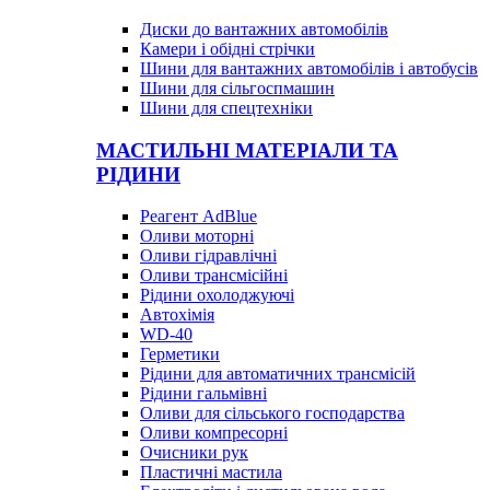
Диски до вантажних автомобілів
Камери і обідні стрічки
Шини для вантажних автомобілів і автобусів
Шини для сільгоспмашин
Шини для спецтехніки
МАСТИЛЬНІ МАТЕРІАЛИ ТА
РІДИНИ
Реагент AdBlue
Оливи моторні
Оливи гідравлічні
Оливи трансмісійні
Рідини охолоджуючі
Автохімія
WD-40
Герметики
Рідини для автоматичних трансмісій
Рідини гальмівні
Оливи для сільського господарства
Оливи компресорні
Очисники рук
Пластичні мастила