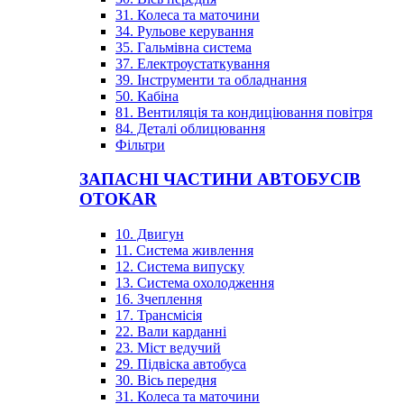
31. Колеса та маточини
34. Рульове керування
35. Гальмівна система
37. Електроустаткування
39. Інструменти та обладнання
50. Кабіна
81. Вентиляція та кондиціювання повітря
84. Деталі облицювання
Фільтри
ЗАПАСНІ ЧАСТИНИ АВТОБУСІВ
OTOKAR
10. Двигун
11. Система живлення
12. Система випуску
13. Система охолодження
16. Зчеплення
17. Трансмісія
22. Вали карданні
23. Міст ведучий
29. Підвіска автобуса
30. Вісь передня
31. Колеса та маточини