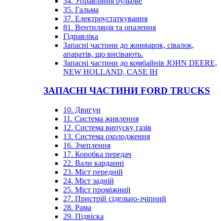
34. Управління рульове
35. Гальма
37. Електроустаткування
81. Вентиляція та опалення
Гідравліка
Запасні частини до жниварок, сівалок,
апаратів, що висівають.
Запасні частини до комбайнів JOHN DEERE,
NEW HOLLAND, CASE IH
ЗАПАСНІ ЧАСТИНИ FORD TRUCKS
10. Двигун
11. Система живлення
12. Система випуску газів
13. Система охолодження
16. Зчеплення
17. Коробка передач
22. Вали карданні
23. Міст передній
24. Міст задній
25. Міст проміжний
27. Пристрій сідельно-зчіпний
28. Рама
29. Підвіска