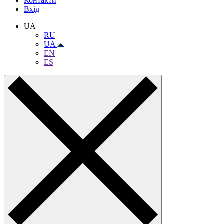
Контакти
Вхiд
UA
RU
UA
EN
ES