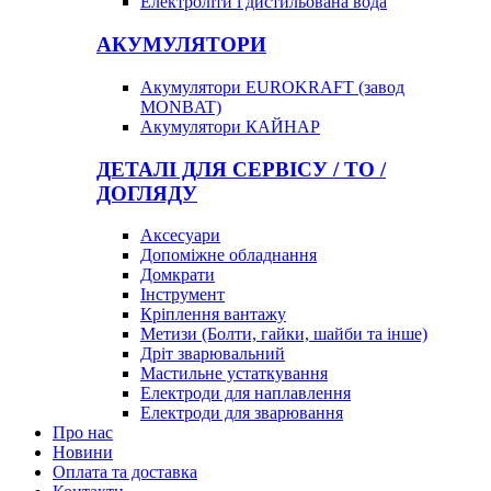
Електроліти і дистильована вода
АКУМУЛЯТОРИ
Акумулятори EUROKRAFT (завод
MONBAT)
Акумулятори КАЙНАР
ДЕТАЛІ ДЛЯ СЕРВІСУ / ТО /
ДОГЛЯДУ
Аксесуари
Допоміжне обладнання
Домкрати
Інструмент
Кріплення вантажу
Метизи (Болти, гайки, шайби та інше)
Дріт зварювальний
Мастильне устаткування
Електроди для наплавлення
Електроди для зварювання
Про нас
Новини
Оплата та доставка