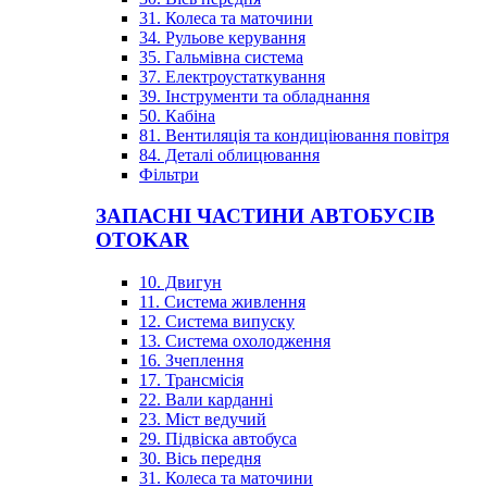
31. Колеса та маточини
34. Рульове керування
35. Гальмівна система
37. Електроустаткування
39. Інструменти та обладнання
50. Кабіна
81. Вентиляція та кондиціювання повітря
84. Деталі облицювання
Фільтри
ЗАПАСНІ ЧАСТИНИ АВТОБУСІВ
OTOKAR
10. Двигун
11. Система живлення
12. Система випуску
13. Система охолодження
16. Зчеплення
17. Трансмісія
22. Вали карданні
23. Міст ведучий
29. Підвіска автобуса
30. Вісь передня
31. Колеса та маточини