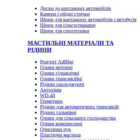
Диски до вантажних автомобілів
Камери і обідні стрічки
Шини для вантажних автомобілів і автобусів
Шини для сільгоспмашин
Шини для спецтехніки
МАСТИЛЬНІ МАТЕРІАЛИ ТА
РІДИНИ
Реагент AdBlue
Оливи моторні
Оливи гідравлічні
Оливи трансмісійні
Рідини охолоджуючі
Автохімія
WD-40
Герметики
Рідини для автоматичних трансмісій
Рідини гальмівні
Оливи для сільського господарства
Оливи компресорні
Очисники рук
Пластичні мастила