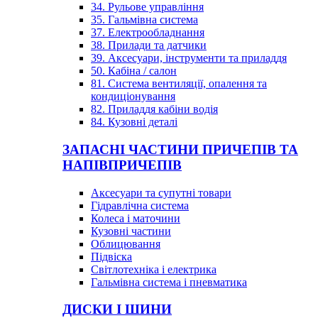
34. Рульове управління
35. Гальмівна система
37. Електрообладнання
38. Прилади та датчики
39. Аксесуари, інструменти та приладдя
50. Кабіна / салон
81. Система вентиляції, опалення та
кондиціонування
82. Приладдя кабіни водія
84. Кузовні деталі
ЗАПАСНІ ЧАСТИНИ ПРИЧЕПІВ ТА
НАПІВПРИЧЕПІВ
Аксесуари та супутні товари
Гідравлічна система
Колеса і маточини
Кузовні частини
Облицювання
Підвіска
Світлотехніка і електрика
Гальмівна система і пневматика
ДИСКИ І ШИНИ