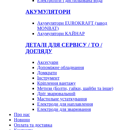
Електроліти і дистильована вода
АКУМУЛЯТОРИ
Акумулятори EUROKRAFT (завод
MONBAT)
Акумулятори КАЙНАР
ДЕТАЛІ ДЛЯ СЕРВІСУ / ТО /
ДОГЛЯДУ
Аксесуари
Допоміжне обладнання
Домкрати
Інструмент
Кріплення вантажу
Метизи (Болти, гайки, шайби та інше)
Дріт зварювальний
Мастильне устаткування
Електроди для наплавлення
Електроди для зварювання
Про нас
Новини
Оплата та доставка