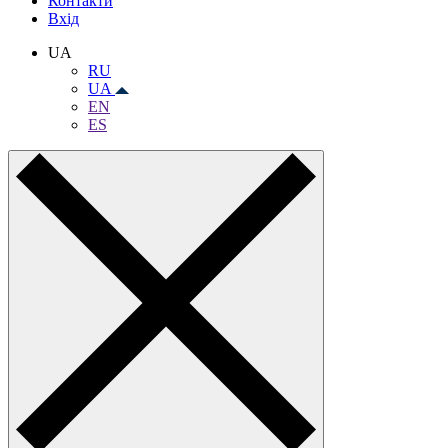
Контакти
Вхiд
UA
RU
UA
EN
ES