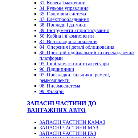
31. Колеса і маточини
34. Рульове управління
35. Гальмівна система
37. Електрообладнання
38. Прилади і датчики
39. Інструменти і пристосування
50. Кабіна і її компоненти
81. Вентиляція та опалення
84. Оперення і деталі облицювання
86. Пристрій підіймальний та перекидаючий
платформи
95. Інші запчастини та аксесуари
96. Підшипники
97. Прокладки, сальники, ремені,
ремкомплекти
98. Пневмосистема
99. Фільтри
ЗАПАСНІ ЧАСТИНИ ДО
ВАНТАЖНИХ АВТО
ЗАПАСНІ ЧАСТИНИ КАМАЗ
ЗАПАСНІ ЧАСТИНИ МАЗ
ЗАПАСНІ ЧАСТИНИ ГАЗ