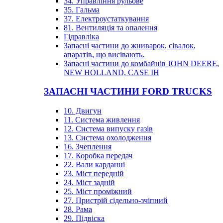
34. Управління рульове
35. Гальма
37. Електроустаткування
81. Вентиляція та опалення
Гідравліка
Запасні частини до жниварок, сівалок,
апаратів, що висівають.
Запасні частини до комбайнів JOHN DEERE,
NEW HOLLAND, CASE IH
ЗАПАСНІ ЧАСТИНИ FORD TRUCKS
10. Двигун
11. Система живлення
12. Система випуску газів
13. Система охолодження
16. Зчеплення
17. Коробка передач
22. Вали карданні
23. Міст передній
24. Міст задній
25. Міст проміжний
27. Пристрій сідельно-зчіпний
28. Рама
29. Підвіска