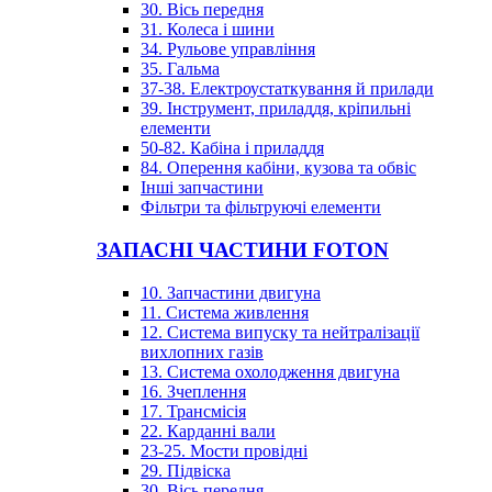
30. Вісь передня
31. Колеса і шини
34. Рульове управління
35. Гальма
37-38. Електроустаткування й прилади
39. Інструмент, приладдя, кріпильні
елементи
50-82. Кабіна і приладдя
84. Оперення кабіни, кузова та обвіс
Інші запчастини
Фільтри та фільтруючі елементи
ЗАПАСНІ ЧАСТИНИ FOTON
10. Запчастини двигуна
11. Система живлення
12. Система випуску та нейтралізації
вихлопних газів
13. Система охолодження двигуна
16. Зчеплення
17. Трансмісія
22. Карданні вали
23-25. Мости провідні
29. Підвіска
30. Вісь передня