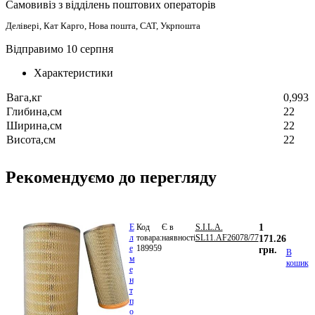
Самовивіз з відділень поштових операторів
Делівері, Кат Карго, Нова пошта, САТ, Укрпошта
Відправимо 10 серпня
Характеристики
Вага,кг
0,993
Глибина,см
22
Ширина,см
22
Висота,см
22
Рекомендуємо до перегляду
Е
Код
Є в
S.I.L.A.
1
л
товара:
наявності
SL11.AF26078/77
171.26
е
189959
грн.
В
м
кошик
е
н
т
п
о