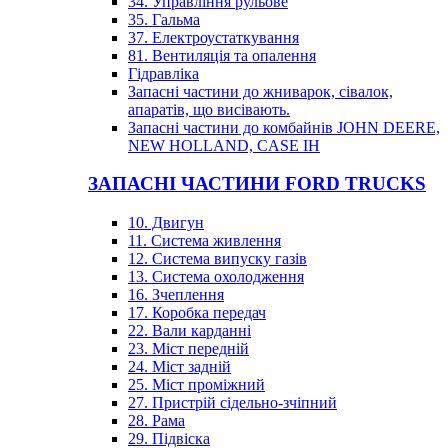
34. Управління рульове
35. Гальма
37. Електроустаткування
81. Вентиляція та опалення
Гідравліка
Запасні частини до жниварок, сівалок,
апаратів, що висівають.
Запасні частини до комбайнів JOHN DEERE,
NEW HOLLAND, CASE IH
ЗАПАСНІ ЧАСТИНИ FORD TRUCKS
10. Двигун
11. Система живлення
12. Система випуску газів
13. Система охолодження
16. Зчеплення
17. Коробка передач
22. Вали карданні
23. Міст передній
24. Міст задній
25. Міст проміжний
27. Пристрій сідельно-зчіпний
28. Рама
29. Підвіска