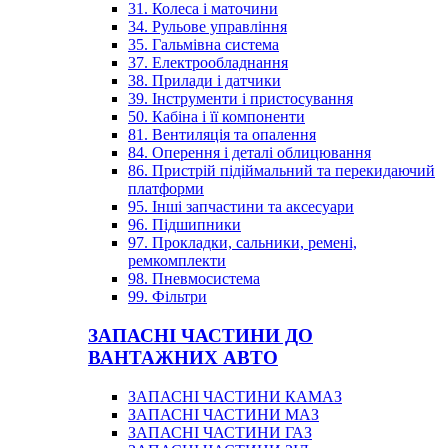
31. Колеса і маточини
34. Рульове управління
35. Гальмівна система
37. Електрообладнання
38. Прилади і датчики
39. Інструменти і пристосування
50. Кабіна і її компоненти
81. Вентиляція та опалення
84. Оперення і деталі облицювання
86. Пристрій підіймальний та перекидаючий
платформи
95. Інші запчастини та аксесуари
96. Підшипники
97. Прокладки, сальники, ремені,
ремкомплекти
98. Пневмосистема
99. Фільтри
ЗАПАСНІ ЧАСТИНИ ДО
ВАНТАЖНИХ АВТО
ЗАПАСНІ ЧАСТИНИ КАМАЗ
ЗАПАСНІ ЧАСТИНИ МАЗ
ЗАПАСНІ ЧАСТИНИ ГАЗ