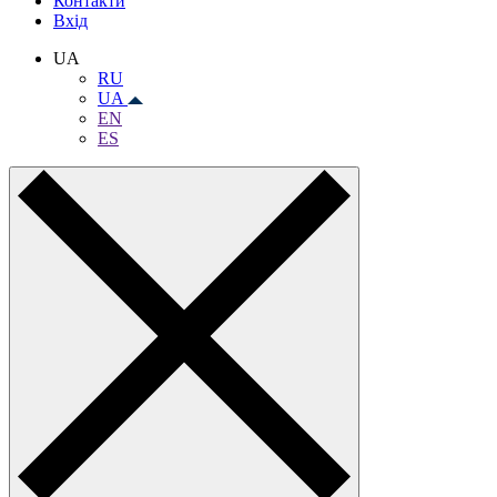
Контакти
Вхiд
UA
RU
UA
EN
ES