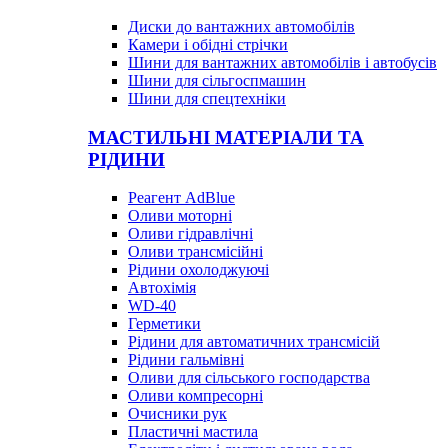
Диски до вантажних автомобілів
Камери і обідні стрічки
Шини для вантажних автомобілів і автобусів
Шини для сільгоспмашин
Шини для спецтехніки
МАСТИЛЬНІ МАТЕРІАЛИ ТА
РІДИНИ
Реагент AdBlue
Оливи моторні
Оливи гідравлічні
Оливи трансмісійні
Рідини охолоджуючі
Автохімія
WD-40
Герметики
Рідини для автоматичних трансмісій
Рідини гальмівні
Оливи для сільського господарства
Оливи компресорні
Очисники рук
Пластичні мастила