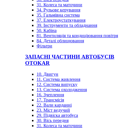
31. Колеса та маточини
34. Рульове керування
35. Гальмівна система
37. Електроустаткування
39. Інструменти та обладнання
50. Кабіна
81. Вентиляція та кондиціювання повітря
84. Деталі облицювання
Фільтри
ЗАПАСНІ ЧАСТИНИ АВТОБУСІВ
OTOKAR
10. Двигун
11. Система живлення
12. Система випуску
13. Система охолодження
16. Зчеплення
17. Трансмісія
22. Вали карданні
23. Міст ведучий
29. Підвіска автобуса
30. Вісь передня
31. Колеса та маточини