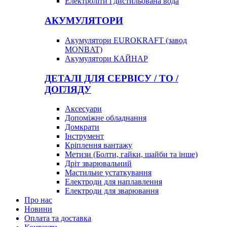
Електроліти і дистильована вода
АКУМУЛЯТОРИ
Акумулятори EUROKRAFT (завод
MONBAT)
Акумулятори КАЙНАР
ДЕТАЛІ ДЛЯ СЕРВІСУ / ТО /
ДОГЛЯДУ
Аксесуари
Допоміжне обладнання
Домкрати
Інструмент
Кріплення вантажу
Метизи (Болти, гайки, шайби та інше)
Дріт зварювальний
Мастильне устаткування
Електроди для наплавлення
Електроди для зварювання
Про нас
Новини
Оплата та доставка