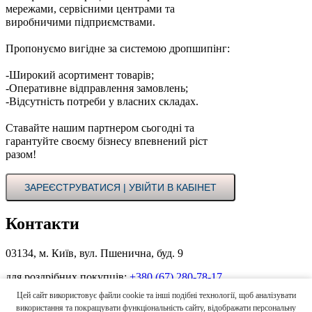
мережами, сервісними центрами та
виробничими підприємствами.
Пропонуємо вигідне за системою дропшипінг:
-Широкий асортимент товарів;
-Оперативне відправлення замовлень;
-Відсутність потреби у власних складах.
Ставайте нашим партнером сьогодні та
гарантуйте своєму бізнесу впевнений ріст
разом!
ЗАРЕЄСТРУВАТИСЯ | УВІЙТИ В КАБІНЕТ
Контакти
03134, м. Київ, вул. Пшенична, буд. 9
для роздрібних покупців:
+380 (67) 280-78-17
Цей сайт використовує файли cookie та інші подібні технології, щоб аналізувати
для оптових покупців в Україні:
+380 (44) 496-00-55
+380 (67)
використання та покращувати функціональність сайту, відображати персональну