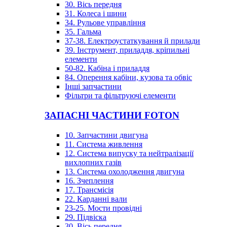
30. Вісь передня
31. Колеса і шини
34. Рульове управління
35. Гальма
37-38. Електроустаткування й прилади
39. Інструмент, приладдя, кріпильні
елементи
50-82. Кабіна і приладдя
84. Оперення кабіни, кузова та обвіс
Інші запчастини
Фільтри та фільтруючі елементи
ЗАПАСНІ ЧАСТИНИ FOTON
10. Запчастини двигуна
11. Система живлення
12. Система випуску та нейтралізації
вихлопних газів
13. Система охолодження двигуна
16. Зчеплення
17. Трансмісія
22. Карданні вали
23-25. Мости провідні
29. Підвіска
30. Вісь передня