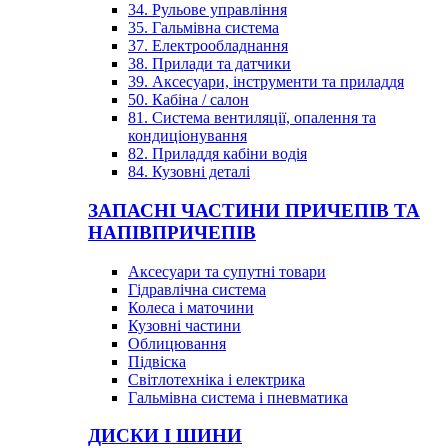
34. Рульове управління
35. Гальмівна система
37. Електрообладнання
38. Прилади та датчики
39. Аксесуари, інструменти та приладдя
50. Кабіна / салон
81. Система вентиляції, опалення та
кондиціонування
82. Приладдя кабіни водія
84. Кузовні деталі
ЗАПАСНІ ЧАСТИНИ ПРИЧЕПІВ ТА
НАПІВПРИЧЕПІВ
Аксесуари та супутні товари
Гідравлічна система
Колеса і маточини
Кузовні частини
Облицювання
Підвіска
Світлотехніка і електрика
Гальмівна система і пневматика
ДИСКИ І ШИНИ