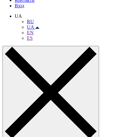
Контакти
Вхiд
UA
RU
UA
EN
ES