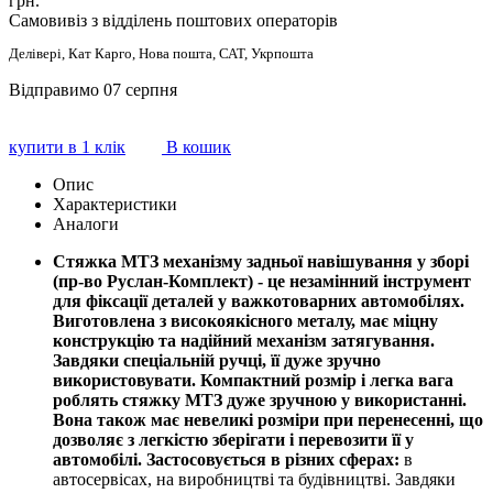
грн.
Самовивіз з відділень поштових операторів
Делівері, Кат Карго, Нова пошта, САТ, Укрпошта
Відправимо 07 серпня
купити в 1 клік
В кошик
Опис
Характеристики
Аналоги
Стяжка МТЗ механізму задньої навішування у зборі
(пр-во Руслан-Комплект) - це незамінний інструмент
для фіксації деталей у важкотоварних автомобілях.
Виготовлена з високоякісного металу, має міцну
конструкцію та надійний механізм затягування.
Завдяки спеціальній ручці, її дуже зручно
використовувати. Компактний розмір і легка вага
роблять стяжку МТЗ дуже зручною у використанні.
Вона також має невеликі розміри при перенесенні, що
дозволяє з легкістю зберігати і перевозити її у
автомобілі. Застосовується в різних сферах:
в
автосервісах, на виробництві та будівництві. Завдяки