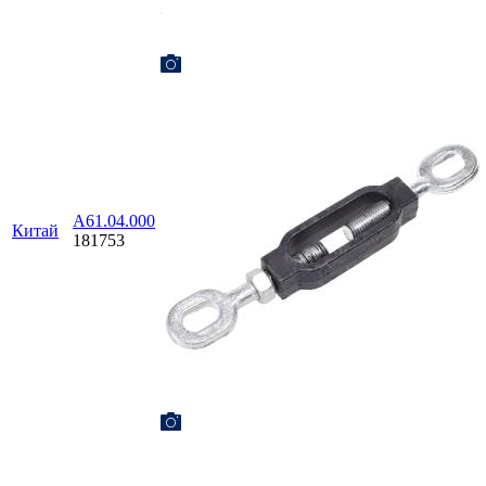
А61.04.000
Китай
181753