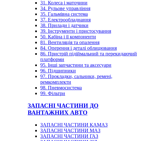
31. Колеса і маточини
34. Рульове управління
35. Гальмівна система
37. Електрообладнання
38. Прилади і датчики
39. Інструменти і пристосування
50. Кабіна і її компоненти
81. Вентиляція та опалення
84. Оперення і деталі облицювання
86. Пристрій підіймальний та перекидаючий
платформи
95. Інші запчастини та аксесуари
96. Підшипники
97. Прокладки, сальники, ремені,
ремкомплекти
98. Пневмосистема
99. Фільтри
ЗАПАСНІ ЧАСТИНИ ДО
ВАНТАЖНИХ АВТО
ЗАПАСНІ ЧАСТИНИ КАМАЗ
ЗАПАСНІ ЧАСТИНИ МАЗ
ЗАПАСНІ ЧАСТИНИ ГАЗ