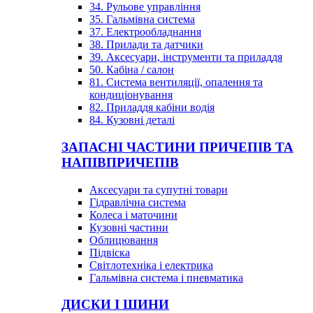
34. Рульове управління
35. Гальмівна система
37. Електрообладнання
38. Прилади та датчики
39. Аксесуари, інструменти та приладдя
50. Кабіна / салон
81. Система вентиляції, опалення та
кондиціонування
82. Приладдя кабіни водія
84. Кузовні деталі
ЗАПАСНІ ЧАСТИНИ ПРИЧЕПІВ ТА
НАПІВПРИЧЕПІВ
Аксесуари та супутні товари
Гідравлічна система
Колеса і маточини
Кузовні частини
Облицювання
Підвіска
Світлотехніка і електрика
Гальмівна система і пневматика
ДИСКИ І ШИНИ