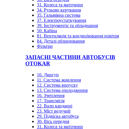
31. Колеса та маточини
34. Рульове керування
35. Гальмівна система
37. Електроустаткування
39. Інструменти та обладнання
50. Кабіна
81. Вентиляція та кондиціювання повітря
84. Деталі облицювання
Фільтри
ЗАПАСНІ ЧАСТИНИ АВТОБУСІВ
OTOKAR
10. Двигун
11. Система живлення
12. Система випуску
13. Система охолодження
16. Зчеплення
17. Трансмісія
22. Вали карданні
23. Міст ведучий
29. Підвіска автобуса
30. Вісь передня
31. Колеса та маточини