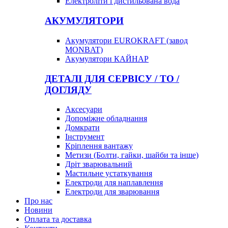
Електроліти і дистильована вода
АКУМУЛЯТОРИ
Акумулятори EUROKRAFT (завод
MONBAT)
Акумулятори КАЙНАР
ДЕТАЛІ ДЛЯ СЕРВІСУ / ТО /
ДОГЛЯДУ
Аксесуари
Допоміжне обладнання
Домкрати
Інструмент
Кріплення вантажу
Метизи (Болти, гайки, шайби та інше)
Дріт зварювальний
Мастильне устаткування
Електроди для наплавлення
Електроди для зварювання
Про нас
Новини
Оплата та доставка