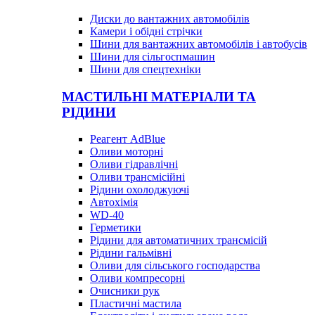
Диски до вантажних автомобілів
Камери і обідні стрічки
Шини для вантажних автомобілів і автобусів
Шини для сільгоспмашин
Шини для спецтехніки
МАСТИЛЬНІ МАТЕРІАЛИ ТА
РІДИНИ
Реагент AdBlue
Оливи моторні
Оливи гідравлічні
Оливи трансмісійні
Рідини охолоджуючі
Автохімія
WD-40
Герметики
Рідини для автоматичних трансмісій
Рідини гальмівні
Оливи для сільського господарства
Оливи компресорні
Очисники рук
Пластичні мастила