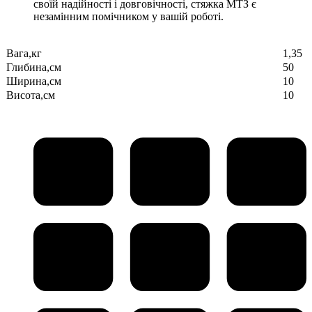
своїй надійності і довговічності, стяжка МТЗ є
незамінним помічником у вашій роботі.
Вага,кг
1,35
Глибина,см
50
Ширина,см
10
Висота,см
10