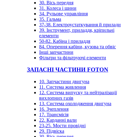
30. Вісь передня
31. Колеса і шини
34. Рульове управління
35. Гальма
37-38. Електроустаткування й прилади
39. Інструмент, приладдя, кріпильні
елементи
50-82. Кабіна і приладдя
84. Оперення кабіни, кузова та обвіс
Інші запчастини
Фільтри та фільтруючі елементи
ЗАПАСНІ ЧАСТИНИ FOTON
10. Запчастини двигуна
11. Система живлення
12. Система випуску та нейтралізації
вихлопних газів
13. Система охолодження двигуна
16. Зчеплення
17. Трансмісія
22. Карданні вали
23-25. Мости провідні
29. Підвіска
30. Вісь передня