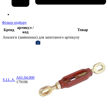
Фільтр підбору
артикул /
Бренд
Товар
код
Аналоги (замінники) для запитаного артикулу
А61.04.000
S.I.L.A.
179106