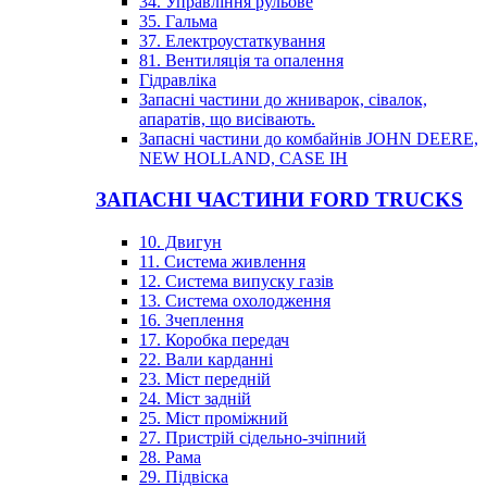
34. Управління рульове
35. Гальма
37. Електроустаткування
81. Вентиляція та опалення
Гідравліка
Запасні частини до жниварок, сівалок,
апаратів, що висівають.
Запасні частини до комбайнів JOHN DEERE,
NEW HOLLAND, CASE IH
ЗАПАСНІ ЧАСТИНИ FORD TRUCKS
10. Двигун
11. Система живлення
12. Система випуску газів
13. Система охолодження
16. Зчеплення
17. Коробка передач
22. Вали карданні
23. Міст передній
24. Міст задній
25. Міст проміжний
27. Пристрій сідельно-зчіпний
28. Рама
29. Підвіска