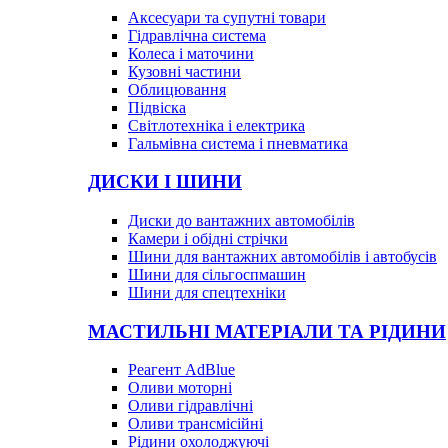
Аксесуари та супутні товари
Гідравлічна система
Колеса і маточини
Кузовні частини
Облицювання
Підвіска
Світлотехніка і електрика
Гальмівна система і пневматика
ДИСКИ І ШИНИ
Диски до вантажних автомобілів
Камери і обідні стрічки
Шини для вантажних автомобілів і автобусів
Шини для сільгоспмашин
Шини для спецтехніки
МАСТИЛЬНІ МАТЕРІАЛИ ТА РІДИНИ
Реагент AdBlue
Оливи моторні
Оливи гідравлічні
Оливи трансмісійні
Рідини охолоджуючі