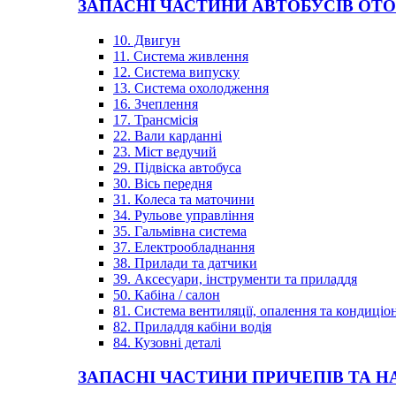
ЗАПАСНІ ЧАСТИНИ АВТОБУСІВ OT
10. Двигун
11. Система живлення
12. Система випуску
13. Система охолодження
16. Зчеплення
17. Трансмісія
22. Вали карданні
23. Міст ведучий
29. Підвіска автобуса
30. Вісь передня
31. Колеса та маточини
34. Рульове управління
35. Гальмівна система
37. Електрообладнання
38. Прилади та датчики
39. Аксесуари, інструменти та приладдя
50. Кабіна / салон
81. Система вентиляції, опалення та кондиці
82. Приладдя кабіни водія
84. Кузовні деталі
ЗАПАСНІ ЧАСТИНИ ПРИЧЕПІВ ТА Н