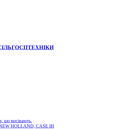
 СІЛЬГОСПТЕХНІКИ
в, що висівають.
E, NEW HOLLAND, CASE IH