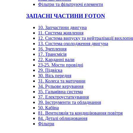
Фільтри та фільтруючі елементи
ЗАПАСНІ ЧАСТИНИ FOTON
10. Запчастини двигуна
11. Система живлення
12. Система випуску та нейтралізації вихлопн
13. Система охолодження двигуна
16. Зчеплення
17. Трансмісія
22. Карданні вали
23-25. Мости провідні
29. Підвіска
30. Вісь передня
31. Колеса та маточини
34. Рульове керування
35. Гальмівна система
37. Електроустаткування
39. Інструменти та обладнання
50. Кабіна
81. Вентиляція та кондиціювання повітря
84. Деталі облицювання
Фільтри