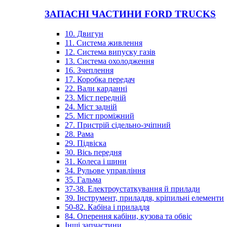
ЗАПАСНІ ЧАСТИНИ FORD TRUCKS
10. Двигун
11. Система живлення
12. Система випуску газів
13. Система охолодження
16. Зчеплення
17. Коробка передач
22. Вали карданні
23. Міст передній
24. Міст задній
25. Міст проміжний
27. Пристрій сідельно-зчіпний
28. Рама
29. Підвіска
30. Вісь передня
31. Колеса і шини
34. Рульове управління
35. Гальма
37-38. Електроустаткування й прилади
39. Інструмент, приладдя, кріпильні елементи
50-82. Кабіна і приладдя
84. Оперення кабіни, кузова та обвіс
Інші запчастини