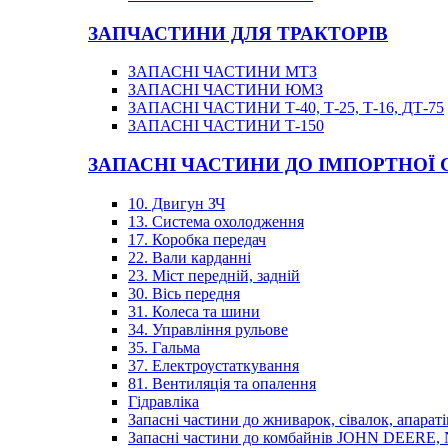
ЗАПЧАСТИНИ ДЛЯ ТРАКТОРІВ
ЗАПАСНІ ЧАСТИНИ МТЗ
ЗАПАСНІ ЧАСТИНИ ЮМЗ
ЗАПАСНІ ЧАСТИНИ Т-40, Т-25, Т-16, ДТ-75
ЗАПАСНІ ЧАСТИНИ Т-150
ЗАПАСНІ ЧАСТИНИ ДО ІМПОРТНОЇ
10. Двигун ЗЧ
13. Система охолодження
17. Коробка передач
22. Вали карданні
23. Міст передній, задній
30. Вісь передня
31. Колеса та шини
34. Управління рульове
35. Гальма
37. Електроустаткування
81. Вентиляція та опалення
Гідравліка
Запасні частини до жниварок, сівалок, апараті
Запасні частини до комбайнів JOHN DEER