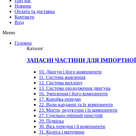
Про нас
Новини
Оплата та доставка
Контакти
Вхiд
Меню
Головна
Каталог
ЗАПАСНІ ЧАСТИНИ ДЛЯ ІМПОРТНО
10. Двигун і його компоненти
11. Система живлення
12. Система вихлопу
13. Система охолодження двигуна
16. Зчеплення і його компоненти
17. Коробка передач
22. Вали карданні та їх компоненти
23. Мости, редуктори і їх компоненти
27. Сідельно-зчіпний пристрій
29. Підвіска
30. Вісь передня і її компоненти
31. Колеса і маточини