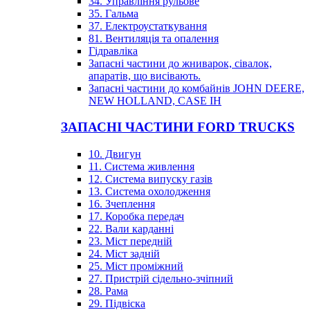
34. Управління рульове
35. Гальма
37. Електроустаткування
81. Вентиляція та опалення
Гідравліка
Запасні частини до жниварок, сівалок,
апаратів, що висівають.
Запасні частини до комбайнів JOHN DEERE,
NEW HOLLAND, CASE IH
ЗАПАСНІ ЧАСТИНИ FORD TRUCKS
10. Двигун
11. Система живлення
12. Система випуску газів
13. Система охолодження
16. Зчеплення
17. Коробка передач
22. Вали карданні
23. Міст передній
24. Міст задній
25. Міст проміжний
27. Пристрій сідельно-зчіпний
28. Рама
29. Підвіска