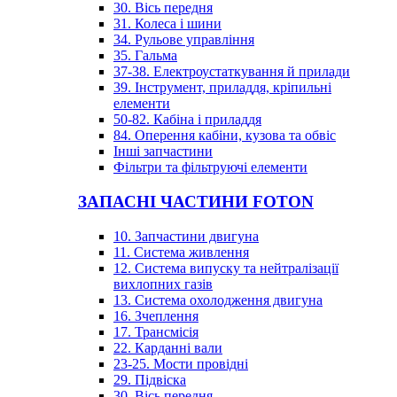
30. Вісь передня
31. Колеса і шини
34. Рульове управління
35. Гальма
37-38. Електроустаткування й прилади
39. Інструмент, приладдя, кріпильні
елементи
50-82. Кабіна і приладдя
84. Оперення кабіни, кузова та обвіс
Інші запчастини
Фільтри та фільтруючі елементи
ЗАПАСНІ ЧАСТИНИ FOTON
10. Запчастини двигуна
11. Система живлення
12. Система випуску та нейтралізації
вихлопних газів
13. Система охолодження двигуна
16. Зчеплення
17. Трансмісія
22. Карданні вали
23-25. Мости провідні
29. Підвіска
30. Вісь передня