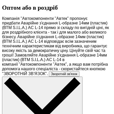
-в
о
Оптом або в роздріб
...
Компанія "Автокомпоненти "Автек" пропонує
придбати Аварійне з'єднання L-образне 14мм (пластик)
(ВТМ S.I.L.A.) АС L-14 прямо зі складу по вигідній ціні, як
для роздрібного клієнта - так і для малого або великого
бізнесу. Аварійне з'єднання L-образне 14мм (пластик)
(ВТМ S.I.L.A.) АС L-14 відповідає всім зазначеним
технічним характеристикам від виробника, що гарантує
високу якість за демократичну ціну. Цінуйте свій час та
гроші! Замовляйте Аварійне з'єднання L-образне 14мм
(пластик) (ВТМ S.I.L.A.) АС L-14 в
компанії "Автокомпоненти "Автек", а якщо вам потрібна
допомога нашого спеціаліста - скористайтеся кнопкою
"ЗВОРОТНІЙ ЗВ'ЯЗОК".
Зворотній зв'язок