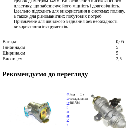
трубок діаметром 14мм. Виготовлене з високоякісного
пластику, що забезпечує його міцність і довговічність.
Ідеально підходить для використання в системах поливу,
а також для різноманітних побутових потреб.
Призначене для швидкого з'єднання без необхідності
використання інструментів.
Вага,кг
0,05
Глибина,см
5
Ширина,см
5
Висота,см
2,5
Рекомендуємо до перегляду
Ф
Код
Є в
S.I.L.A.
324.84
іл
товара:
наявності
100.3511310
грн.
ьт
101884
В
р
ко
м
аг
іс
т