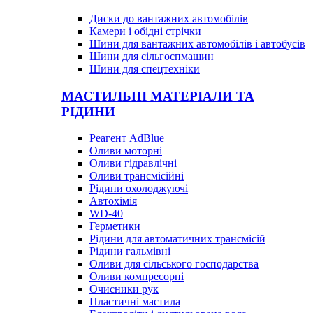
Диски до вантажних автомобілів
Камери і обідні стрічки
Шини для вантажних автомобілів і автобусів
Шини для сільгоспмашин
Шини для спецтехніки
МАСТИЛЬНІ МАТЕРІАЛИ ТА
РІДИНИ
Реагент AdBlue
Оливи моторні
Оливи гідравлічні
Оливи трансмісійні
Рідини охолоджуючі
Автохімія
WD-40
Герметики
Рідини для автоматичних трансмісій
Рідини гальмівні
Оливи для сільського господарства
Оливи компресорні
Очисники рук
Пластичні мастила