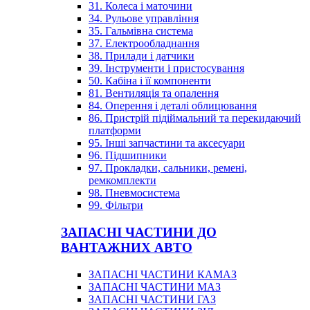
31. Колеса і маточини
34. Рульове управління
35. Гальмівна система
37. Електрообладнання
38. Прилади і датчики
39. Інструменти і пристосування
50. Кабіна і її компоненти
81. Вентиляція та опалення
84. Оперення і деталі облицювання
86. Пристрій підіймальний та перекидаючий
платформи
95. Інші запчастини та аксесуари
96. Підшипники
97. Прокладки, сальники, ремені,
ремкомплекти
98. Пневмосистема
99. Фільтри
ЗАПАСНІ ЧАСТИНИ ДО
ВАНТАЖНИХ АВТО
ЗАПАСНІ ЧАСТИНИ КАМАЗ
ЗАПАСНІ ЧАСТИНИ МАЗ
ЗАПАСНІ ЧАСТИНИ ГАЗ