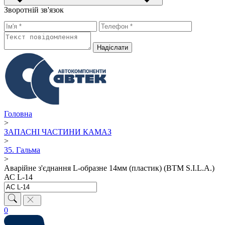
Зворотній зв'язок
Надiслати
Головна
>
ЗАПАСНІ ЧАСТИНИ КАМАЗ
>
35. Гальма
>
Аварійне з'єднання L-образне 14мм (пластик) (ВТМ S.I.L.A.)
АС L-14
0