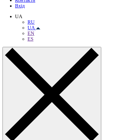
Контакти
Вхiд
UA
RU
UA
EN
ES