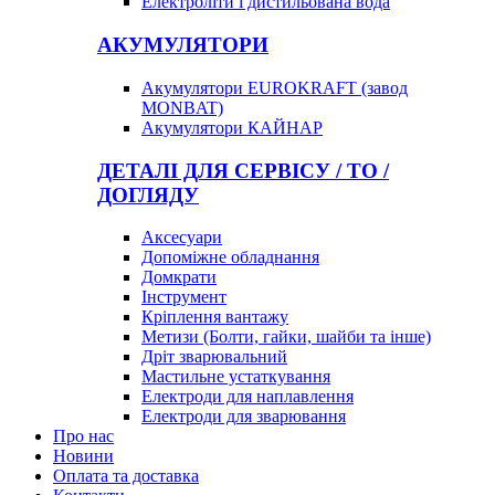
Електроліти і дистильована вода
АКУМУЛЯТОРИ
Акумулятори EUROKRAFT (завод
MONBAT)
Акумулятори КАЙНАР
ДЕТАЛІ ДЛЯ СЕРВІСУ / ТО /
ДОГЛЯДУ
Аксесуари
Допоміжне обладнання
Домкрати
Інструмент
Кріплення вантажу
Метизи (Болти, гайки, шайби та інше)
Дріт зварювальний
Мастильне устаткування
Електроди для наплавлення
Електроди для зварювання
Про нас
Новини
Оплата та доставка