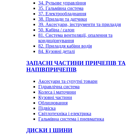
34. Рульове управління
35. Гальмівна система
37. Електрообладнання
38. Прилади та датчики
39. Аксесуари, інструменти та приладдя
50. Кабіна / салон
81. Система вентиляції, опалення та
кондиціонування
82. Приладдя кабіни водія
84. Кузовні деталі
ЗАПАСНІ ЧАСТИНИ ПРИЧЕПІВ ТА
НАПІВПРИЧЕПІВ
Аксесуари та супутні товари
Гідравлічна система
Колеса і маточини
Кузовні частини
Облицювання
Підвіска
Світлотехніка і електрика
Гальмівна система і пневматика
ДИСКИ І ШИНИ