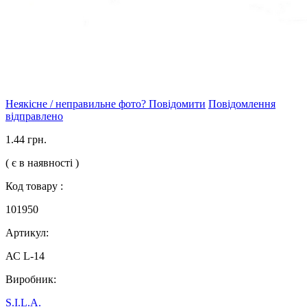
Неякісне / неправильне фото? Повідомити
Повідомлення
відправлено
1.44 грн.
( є в наявності )
Код товару :
101950
Артикул:
АС L-14
Виробник:
S.I.L.A.