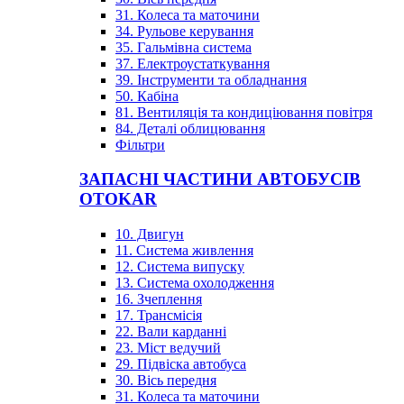
31. Колеса та маточини
34. Рульове керування
35. Гальмівна система
37. Електроустаткування
39. Інструменти та обладнання
50. Кабіна
81. Вентиляція та кондиціювання повітря
84. Деталі облицювання
Фільтри
ЗАПАСНІ ЧАСТИНИ АВТОБУСІВ
OTOKAR
10. Двигун
11. Система живлення
12. Система випуску
13. Система охолодження
16. Зчеплення
17. Трансмісія
22. Вали карданні
23. Міст ведучий
29. Підвіска автобуса
30. Вісь передня
31. Колеса та маточини