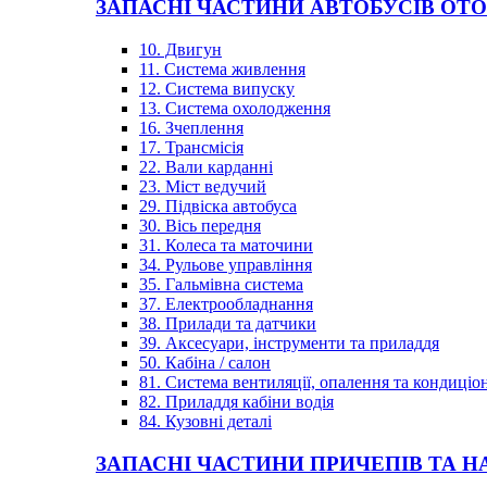
ЗАПАСНІ ЧАСТИНИ АВТОБУСІВ OT
10. Двигун
11. Система живлення
12. Система випуску
13. Система охолодження
16. Зчеплення
17. Трансмісія
22. Вали карданні
23. Міст ведучий
29. Підвіска автобуса
30. Вісь передня
31. Колеса та маточини
34. Рульове управління
35. Гальмівна система
37. Електрообладнання
38. Прилади та датчики
39. Аксесуари, інструменти та приладдя
50. Кабіна / салон
81. Система вентиляції, опалення та кондиці
82. Приладдя кабіни водія
84. Кузовні деталі
ЗАПАСНІ ЧАСТИНИ ПРИЧЕПІВ ТА Н