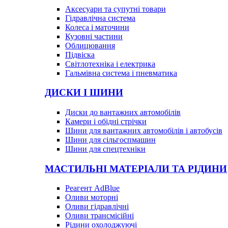
Аксесуари та супутні товари
Гідравлічна система
Колеса і маточини
Кузовні частини
Облицювання
Підвіска
Світлотехніка і електрика
Гальмівна система і пневматика
ДИСКИ І ШИНИ
Диски до вантажних автомобілів
Камери і обідні стрічки
Шини для вантажних автомобілів і автобусів
Шини для сільгоспмашин
Шини для спецтехніки
МАСТИЛЬНІ МАТЕРІАЛИ ТА РІДИНИ
Реагент AdBlue
Оливи моторні
Оливи гідравлічні
Оливи трансмісійні
Рідини охолоджуючі