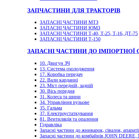
ЗАПЧАСТИНИ ДЛЯ ТРАКТОРІВ
ЗАПАСНІ ЧАСТИНИ МТЗ
ЗАПАСНІ ЧАСТИНИ ЮМЗ
ЗАПАСНІ ЧАСТИНИ Т-40, Т-25, Т-16, ДТ-75
ЗАПАСНІ ЧАСТИНИ Т-150
ЗАПАСНІ ЧАСТИНИ ДО ІМПОРТНОЇ
10. Двигун ЗЧ
13. Система охолодження
17. Коробка передач
22. Вали карданні
23. Міст передній, задній
30. Вісь передня
31. Колеса та шини
34. Управління рульове
35. Гальма
37. Електроустаткування
81. Вентиляція та опалення
Гідравліка
Запасні частини до жниварок, сівалок, апараті
Запасні частини до комбайнів JOHN DEER