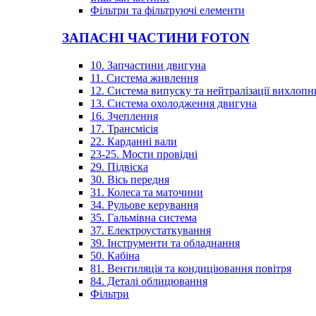
Фільтри та фільтруючі елементи
ЗАПАСНІ ЧАСТИНИ FOTON
10. Запчастини двигуна
11. Система живлення
12. Система випуску та нейтралізації вихлопн
13. Система охолодження двигуна
16. Зчеплення
17. Трансмісія
22. Карданні вали
23-25. Мости провідні
29. Підвіска
30. Вісь передня
31. Колеса та маточини
34. Рульове керування
35. Гальмівна система
37. Електроустаткування
39. Інструменти та обладнання
50. Кабіна
81. Вентиляція та кондиціювання повітря
84. Деталі облицювання
Фільтри