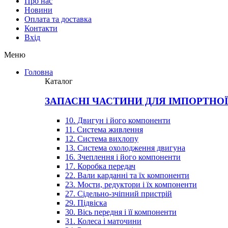
Про нас
Новини
Оплата та доставка
Контакти
Вхiд
Меню
Головна
Каталог
ЗАПАСНІ ЧАСТИНИ ДЛЯ ІМПОРТНО
10. Двигун і його компоненти
11. Система живлення
12. Система вихлопу
13. Система охолодження двигуна
16. Зчеплення і його компоненти
17. Коробка передач
22. Вали карданні та їх компоненти
23. Мости, редуктори і їх компоненти
27. Сідельно-зчіпний пристрій
29. Підвіска
30. Вісь передня і її компоненти
31. Колеса і маточини