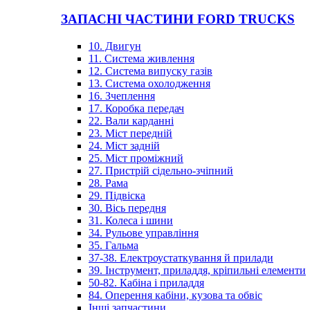
ЗАПАСНІ ЧАСТИНИ FORD TRUCKS
10. Двигун
11. Система живлення
12. Система випуску газів
13. Система охолодження
16. Зчеплення
17. Коробка передач
22. Вали карданні
23. Міст передній
24. Міст задній
25. Міст проміжний
27. Пристрій сідельно-зчіпний
28. Рама
29. Підвіска
30. Вісь передня
31. Колеса і шини
34. Рульове управління
35. Гальма
37-38. Електроустаткування й прилади
39. Інструмент, приладдя, кріпильні елементи
50-82. Кабіна і приладдя
84. Оперення кабіни, кузова та обвіс
Інші запчастини