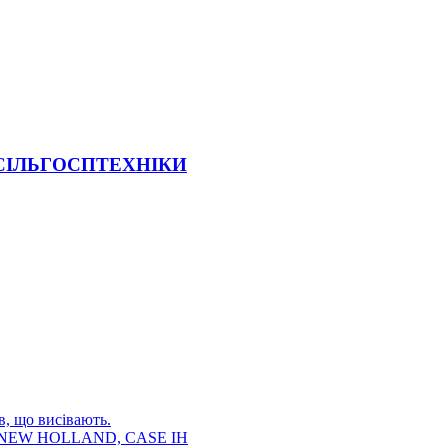
 СІЛЬГОСПТЕХНІКИ
в, що висівають.
E, NEW HOLLAND, CASE IH