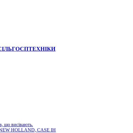
 СІЛЬГОСПТЕХНІКИ
в, що висівають.
E, NEW HOLLAND, CASE IH