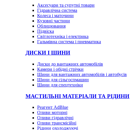
Аксесуари та супутні товари
Гідравлічна система
Колеса і маточини
Кузовні частини
Облицювання
Підвіска
Світлотехніка і електрика
Гальмівна система і пневматика
ДИСКИ І ШИНИ
Диски до вантажних автомобілів
Камери і обідні стрічки
Шини для вантажних автомобілів і автобусів
Шини для сільгоспмашин
Шини для спецтехніки
МАСТИЛЬНІ МАТЕРІАЛИ ТА РІДИНИ
Реагент AdBlue
Оливи моторні
Оливи гідравлічні
Оливи трансмісійні
Рідини охолоджуючі