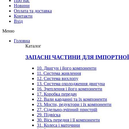
Про нас
Новини
Оплата та доставка
Контакти
Вхiд
Меню
Головна
Каталог
ЗАПАСНІ ЧАСТИНИ ДЛЯ ІМПОРТНО
10. Двигун і його компоненти
11. Система живлення
12. Система вихлопу
13. Система охолодження двигуна
16. Зчеплення і його компоненти
17. Коробка передач
22. Вали карданні та їх компоненти
23. Мости, редуктори і їх компоненти
27. Сідельно-зчіпний пристрій
29. Підвіска
30. Вісь передня і її компоненти
31. Колеса і маточини