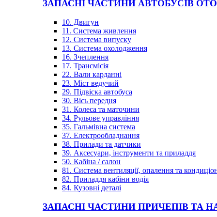
ЗАПАСНІ ЧАСТИНИ АВТОБУСІВ OT
10. Двигун
11. Система живлення
12. Система випуску
13. Система охолодження
16. Зчеплення
17. Трансмісія
22. Вали карданні
23. Міст ведучий
29. Підвіска автобуса
30. Вісь передня
31. Колеса та маточини
34. Рульове управління
35. Гальмівна система
37. Електрообладнання
38. Прилади та датчики
39. Аксесуари, інструменти та приладдя
50. Кабіна / салон
81. Система вентиляції, опалення та кондиці
82. Приладдя кабіни водія
84. Кузовні деталі
ЗАПАСНІ ЧАСТИНИ ПРИЧЕПІВ ТА Н