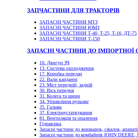
ЗАПЧАСТИНИ ДЛЯ ТРАКТОРІВ
ЗАПАСНІ ЧАСТИНИ МТЗ
ЗАПАСНІ ЧАСТИНИ ЮМЗ
ЗАПАСНІ ЧАСТИНИ Т-40, Т-25, Т-16, ДТ-75
ЗАПАСНІ ЧАСТИНИ Т-150
ЗАПАСНІ ЧАСТИНИ ДО ІМПОРТНОЇ
10. Двигун ЗЧ
13. Система охолодження
17. Коробка передач
22. Вали карданні
23. Міст передній, задній
30. Вісь передня
31. Колеса та шини
34. Управління рульове
35. Гальма
37. Електроустаткування
81. Вентиляція та опалення
Гідравліка
Запасні частини до жниварок, сівалок, апараті
Запасні частини до комбайнів JOHN DEER