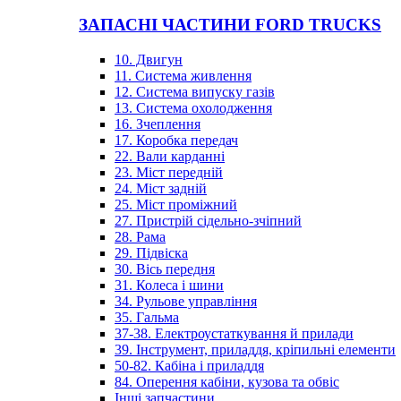
ЗАПАСНІ ЧАСТИНИ FORD TRUCKS
10. Двигун
11. Система живлення
12. Система випуску газів
13. Система охолодження
16. Зчеплення
17. Коробка передач
22. Вали карданні
23. Міст передній
24. Міст задній
25. Міст проміжний
27. Пристрій сідельно-зчіпний
28. Рама
29. Підвіска
30. Вісь передня
31. Колеса і шини
34. Рульове управління
35. Гальма
37-38. Електроустаткування й прилади
39. Інструмент, приладдя, кріпильні елементи
50-82. Кабіна і приладдя
84. Оперення кабіни, кузова та обвіс
Інші запчастини