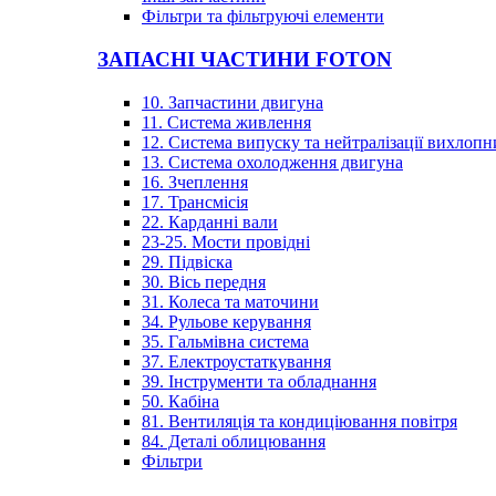
Фільтри та фільтруючі елементи
ЗАПАСНІ ЧАСТИНИ FOTON
10. Запчастини двигуна
11. Система живлення
12. Система випуску та нейтралізації вихлопн
13. Система охолодження двигуна
16. Зчеплення
17. Трансмісія
22. Карданні вали
23-25. Мости провідні
29. Підвіска
30. Вісь передня
31. Колеса та маточини
34. Рульове керування
35. Гальмівна система
37. Електроустаткування
39. Інструменти та обладнання
50. Кабіна
81. Вентиляція та кондиціювання повітря
84. Деталі облицювання
Фільтри