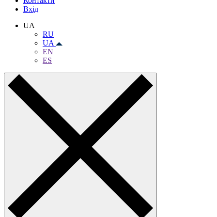
Контакти
Вхiд
UA
RU
UA
EN
ES