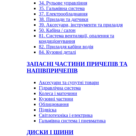
34. Рульове управління
35. Гальмівна система
37. Електрообладнання
38. Прилади та датчики
39. Аксесуари, інструменти та приладдя
50. Кабіна / салон
81. Система вентиляції, опалення та
кондиціонування
82. Приладдя кабіни водія
84. Кузовні деталі
ЗАПАСНІ ЧАСТИНИ ПРИЧЕПІВ ТА
НАПІВПРИЧЕПІВ
Аксесуари та супутні товари
Гідравлічна система
Колеса і маточини
Кузовні частини
Облицювання
Підвіска
Світлотехніка і електрика
Гальмівна система і пневматика
ДИСКИ І ШИНИ