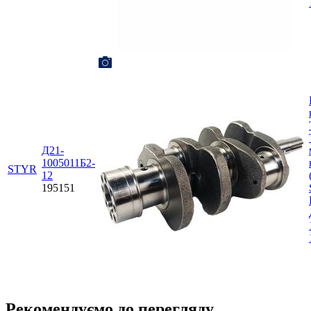
Д21-
1005011Б2-
STYR
12
195151
Рекомендуємо до перегляду