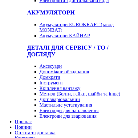
Електроліти і дистильована вода
АКУМУЛЯТОРИ
Акумулятори EUROKRAFT (завод
MONBAT)
Акумулятори КАЙНАР
ДЕТАЛІ ДЛЯ СЕРВІСУ / ТО /
ДОГЛЯДУ
Аксесуари
Допоміжне обладнання
Домкрати
Інструмент
Кріплення вантажу
Метизи (Болти, гайки, шайби та інше)
Дріт зварювальний
Мастильне устаткування
Електроди для наплавлення
Електроди для зварювання
Про нас
Новини
Оплата та доставка