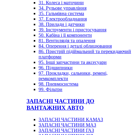
31. Колеса і маточини
34. Рульове управління
35. Гальмівна система
37. Електрообладнання
38. Прилади і датчики
39. Інструменти і пристосування
50. Кабіна і її компоненти
81. Вентиляція та опалення
84. Оперення і деталі облицювання
86. Пристрій підіймальний та перекидаючий
платформи
95. Інші запчастини та аксесуари
96. Підшипники
97. Прокладки, сальники, ремені,
ремкомплекти
98. Пневмосистема
99. Фільтри
ЗАПАСНІ ЧАСТИНИ ДО
ВАНТАЖНИХ АВТО
ЗАПАСНІ ЧАСТИНИ КАМАЗ
ЗАПАСНІ ЧАСТИНИ МАЗ
ЗАПАСНІ ЧАСТИНИ ГАЗ