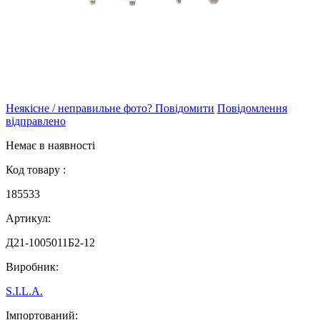
Неякісне / неправильне фото? Повідомити
Повідомлення
відправлено
Немає в наявності
Код товару :
185533
Артикул:
Д21-1005011Б2-12
Виробник:
S.I.L.A.
Імпортований: