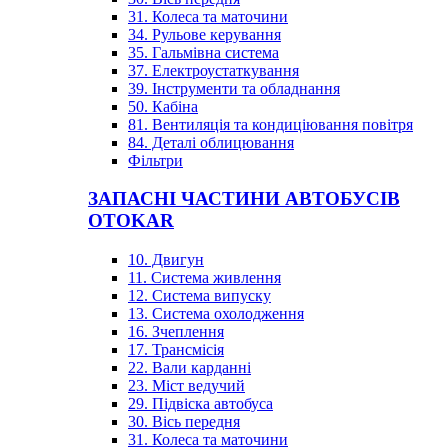
31. Колеса та маточини
34. Рульове керування
35. Гальмівна система
37. Електроустаткування
39. Інструменти та обладнання
50. Кабіна
81. Вентиляція та кондиціювання повітря
84. Деталі облицювання
Фільтри
ЗАПАСНІ ЧАСТИНИ АВТОБУСІВ
OTOKAR
10. Двигун
11. Система живлення
12. Система випуску
13. Система охолодження
16. Зчеплення
17. Трансмісія
22. Вали карданні
23. Міст ведучий
29. Підвіска автобуса
30. Вісь передня
31. Колеса та маточини