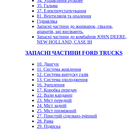
34. Управління рульове
35. Гальма
37. Електроустаткування
81. Вентиляція та опалення
Гідравліка
Запасні частини до жниварок, сівалок,
апаратів, що висівають.
Запасні частини до комбайнів JOHN DEERE,
NEW HOLLAND, CASE IH
ЗАПАСНІ ЧАСТИНИ FORD TRUCKS
10. Двигун
11. Система живлення
12. Система випуску газів
13. Система охолодження
16. Зчеплення
17. Коробка передач
22. Вали карданні
23. Міст передній
24. Міст задній
25. Міст проміжний
27. Пристрій сідельно-зчіпний
28. Рама
29. Підвіска