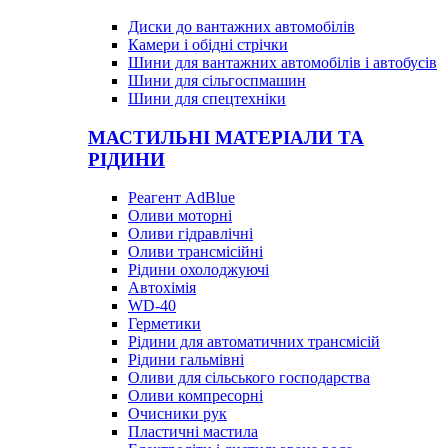
Диски до вантажних автомобілів
Камери і обідні стрічки
Шини для вантажних автомобілів і автобусів
Шини для сільгоспмашин
Шини для спецтехніки
МАСТИЛЬНІ МАТЕРІАЛИ ТА
РІДИНИ
Реагент AdBlue
Оливи моторні
Оливи гідравлічні
Оливи трансмісійні
Рідини охолоджуючі
Автохімія
WD-40
Герметики
Рідини для автоматичних трансмісій
Рідини гальмівні
Оливи для сільського господарства
Оливи компресорні
Очисники рук
Пластичні мастила