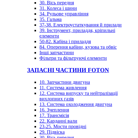
30. Вісь передня
31. Колеса і шини
34. Рульове управління
35. Гальма
37-38. Електроустаткування й прилади
39. Інструмент, приладдя, кріпильні
елементи
50-82. Кабіна і приладдя
84. Оперення кабіни, кузова та обвіс
Інші запчастини
Фільтри та фільтруючі елементи
ЗАПАСНІ ЧАСТИНИ FOTON
10. Запчастини двигуна
11. Система живлення
12. Система випуску та нейтралізації
вихлопних газів
13. Система охолодження двигуна
16. Зчеплення
17. Трансмісія
22. Карданні вали
23-25. Мости провідні
29. Підвіска
30. Вісь передня