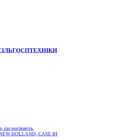
 СІЛЬГОСПТЕХНІКИ
в, що висівають.
E, NEW HOLLAND, CASE IH