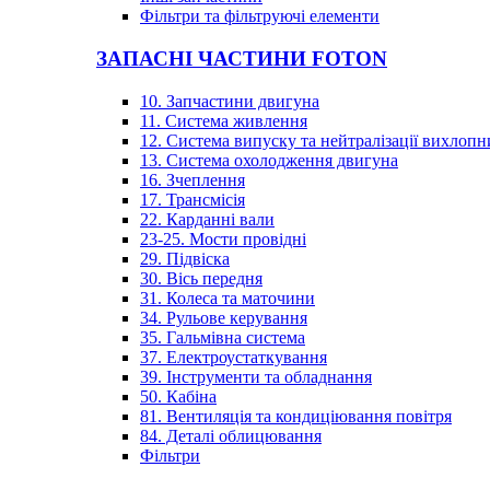
Фільтри та фільтруючі елементи
ЗАПАСНІ ЧАСТИНИ FOTON
10. Запчастини двигуна
11. Система живлення
12. Система випуску та нейтралізації вихлопн
13. Система охолодження двигуна
16. Зчеплення
17. Трансмісія
22. Карданні вали
23-25. Мости провідні
29. Підвіска
30. Вісь передня
31. Колеса та маточини
34. Рульове керування
35. Гальмівна система
37. Електроустаткування
39. Інструменти та обладнання
50. Кабіна
81. Вентиляція та кондиціювання повітря
84. Деталі облицювання
Фільтри