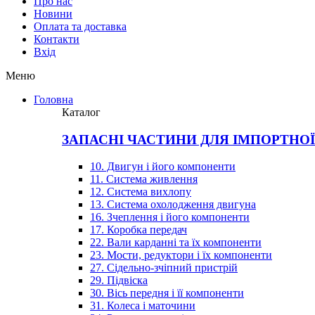
Про нас
Новини
Оплата та доставка
Контакти
Вхiд
Меню
Головна
Каталог
ЗАПАСНІ ЧАСТИНИ ДЛЯ ІМПОРТНО
10. Двигун і його компоненти
11. Система живлення
12. Система вихлопу
13. Система охолодження двигуна
16. Зчеплення і його компоненти
17. Коробка передач
22. Вали карданні та їх компоненти
23. Мости, редуктори і їх компоненти
27. Сідельно-зчіпний пристрій
29. Підвіска
30. Вісь передня і її компоненти
31. Колеса і маточини