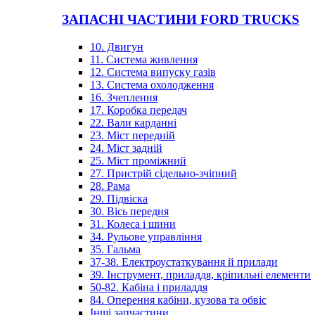
ЗАПАСНІ ЧАСТИНИ FORD TRUCKS
10. Двигун
11. Система живлення
12. Система випуску газів
13. Система охолодження
16. Зчеплення
17. Коробка передач
22. Вали карданні
23. Міст передній
24. Міст задній
25. Міст проміжний
27. Пристрій сідельно-зчіпний
28. Рама
29. Підвіска
30. Вісь передня
31. Колеса і шини
34. Рульове управління
35. Гальма
37-38. Електроустаткування й прилади
39. Інструмент, приладдя, кріпильні елементи
50-82. Кабіна і приладдя
84. Оперення кабіни, кузова та обвіс
Інші запчастини