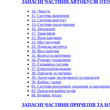
ЗАПАСНІ ЧАСТИНИ АВТОБУСІВ OT
10. Двигун
11. Система живлення
12. Система випуску
13. Система охолодження
16. Зчеплення
17. Трансмісія
22. Вали карданні
23. Міст ведучий
29. Підвіска автобуса
30. Вісь передня
31. Колеса та маточини
34. Рульове управління
35. Гальмівна система
37. Електрообладнання
38. Прилади та датчики
39. Аксесуари, інструменти та приладдя
50. Кабіна / салон
81. Система вентиляції, опалення та кондиці
82. Приладдя кабіни водія
84. Кузовні деталі
ЗАПАСНІ ЧАСТИНИ ПРИЧЕПІВ ТА Н