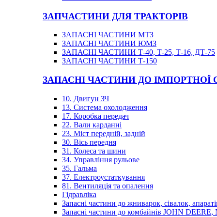
ЗАПЧАСТИНИ ДЛЯ ТРАКТОРІВ
ЗАПАСНІ ЧАСТИНИ МТЗ
ЗАПАСНІ ЧАСТИНИ ЮМЗ
ЗАПАСНІ ЧАСТИНИ Т-40, Т-25, Т-16, ДТ-75
ЗАПАСНІ ЧАСТИНИ Т-150
ЗАПАСНІ ЧАСТИНИ ДО ІМПОРТНОЇ
10. Двигун ЗЧ
13. Система охолодження
17. Коробка передач
22. Вали карданні
23. Міст передній, задній
30. Вісь передня
31. Колеса та шини
34. Управління рульове
35. Гальма
37. Електроустаткування
81. Вентиляція та опалення
Гідравліка
Запасні частини до жниварок, сівалок, апараті
Запасні частини до комбайнів JOHN DEER