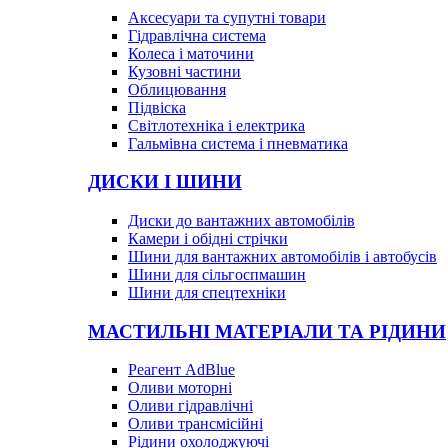
Аксесуари та супутні товари
Гідравлічна система
Колеса і маточини
Кузовні частини
Облицювання
Підвіска
Світлотехніка і електрика
Гальмівна система і пневматика
ДИСКИ І ШИНИ
Диски до вантажних автомобілів
Камери і обідні стрічки
Шини для вантажних автомобілів і автобусів
Шини для сільгоспмашин
Шини для спецтехніки
МАСТИЛЬНІ МАТЕРІАЛИ ТА РІДИНИ
Реагент AdBlue
Оливи моторні
Оливи гідравлічні
Оливи трансмісійні
Рідини охолоджуючі