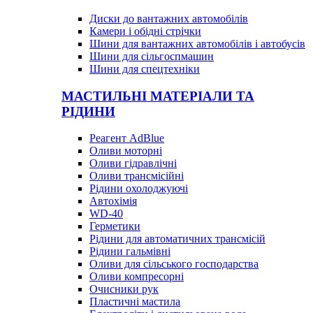
Диски до вантажних автомобілів
Камери і обідні стрічки
Шини для вантажних автомобілів і автобусів
Шини для сільгоспмашин
Шини для спецтехніки
МАСТИЛЬНІ МАТЕРІАЛИ ТА
РІДИНИ
Реагент AdBlue
Оливи моторні
Оливи гідравлічні
Оливи трансмісійні
Рідини охолоджуючі
Автохімія
WD-40
Герметики
Рідини для автоматичних трансмісій
Рідини гальмівні
Оливи для сільського господарства
Оливи компресорні
Очисники рук
Пластичні мастила