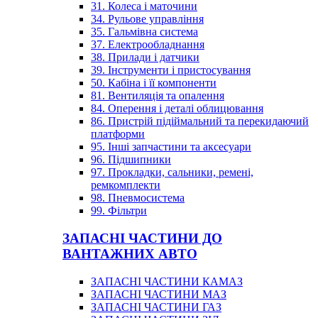
31. Колеса і маточини
34. Рульове управління
35. Гальмівна система
37. Електрообладнання
38. Прилади і датчики
39. Інструменти і пристосування
50. Кабіна і її компоненти
81. Вентиляція та опалення
84. Оперення і деталі облицювання
86. Пристрій підіймальний та перекидаючий
платформи
95. Інші запчастини та аксесуари
96. Підшипники
97. Прокладки, сальники, ремені,
ремкомплекти
98. Пневмосистема
99. Фільтри
ЗАПАСНІ ЧАСТИНИ ДО
ВАНТАЖНИХ АВТО
ЗАПАСНІ ЧАСТИНИ КАМАЗ
ЗАПАСНІ ЧАСТИНИ МАЗ
ЗАПАСНІ ЧАСТИНИ ГАЗ