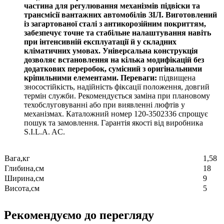
частина для регулювання механізмів підвіски та
трансмісії вантажних автомобілів ЗІЛ. Виготовлений
із загартованої сталі з антикорозійним покриттям,
забезпечує точне та стабільне налаштування навіть
при інтенсивній експлуатації й у складних
кліматичних умовах. Універсальна конструкція
дозволяє встановлення на кілька модифікацій без
додаткових переробок, сумісний з оригінальними
кріпильними елементами. Переваги:
підвищена
зносостійкість, надійність фіксації положення, довгий
термін служби. Рекомендується заміна при плановому
техобслуговуванні або при виявленні люфтів у
механізмах. Каталожний номер 120-3502336 спрощує
пошук та замовлення. Гарантія якості від виробника
S.I.L.A. AC.
Вага,кг
1,58
Глибина,см
18
Ширина,см
9
Висота,см
5
Рекомендуємо до перегляду