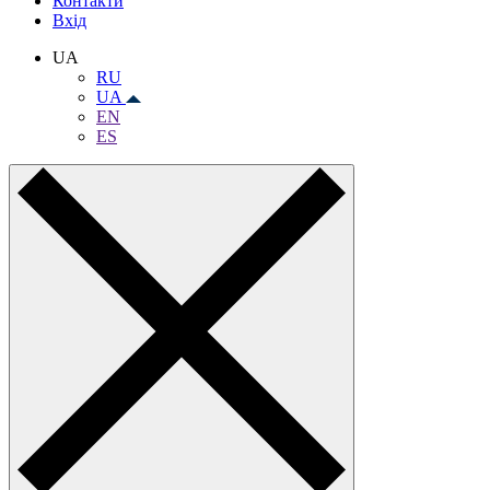
Контакти
Вхiд
UA
RU
UA
EN
ES