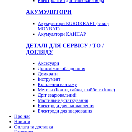
Електроліти і дистильована вода
АКУМУЛЯТОРИ
Акумулятори EUROKRAFT (завод
MONBAT)
Акумулятори КАЙНАР
ДЕТАЛІ ДЛЯ СЕРВІСУ / ТО /
ДОГЛЯДУ
Аксесуари
Допоміжне обладнання
Домкрати
Інструмент
Кріплення вантажу
Метизи (Болти, гайки, шайби та інше)
Дріт зварювальний
Мастильне устаткування
Електроди для наплавлення
Електроди для зварювання
Про нас
Новини
Оплата та доставка