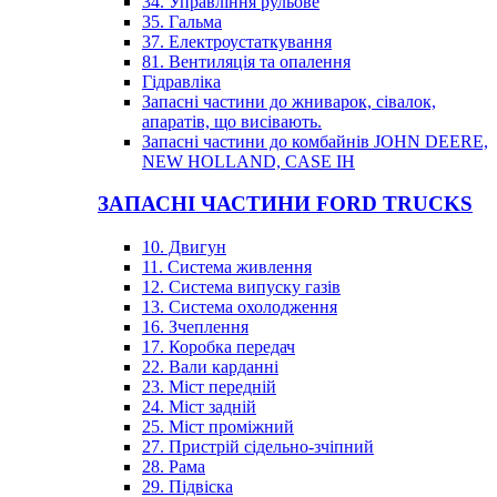
34. Управління рульове
35. Гальма
37. Електроустаткування
81. Вентиляція та опалення
Гідравліка
Запасні частини до жниварок, сівалок,
апаратів, що висівають.
Запасні частини до комбайнів JOHN DEERE,
NEW HOLLAND, CASE IH
ЗАПАСНІ ЧАСТИНИ FORD TRUCKS
10. Двигун
11. Система живлення
12. Система випуску газів
13. Система охолодження
16. Зчеплення
17. Коробка передач
22. Вали карданні
23. Міст передній
24. Міст задній
25. Міст проміжний
27. Пристрій сідельно-зчіпний
28. Рама
29. Підвіска