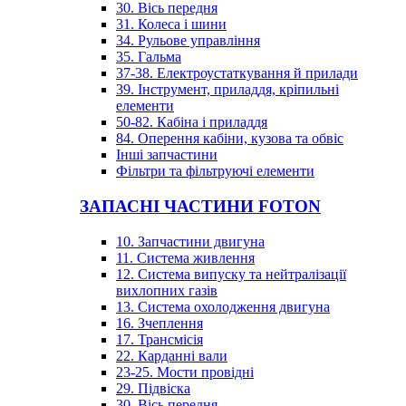
30. Вісь передня
31. Колеса і шини
34. Рульове управління
35. Гальма
37-38. Електроустаткування й прилади
39. Інструмент, приладдя, кріпильні
елементи
50-82. Кабіна і приладдя
84. Оперення кабіни, кузова та обвіс
Інші запчастини
Фільтри та фільтруючі елементи
ЗАПАСНІ ЧАСТИНИ FOTON
10. Запчастини двигуна
11. Система живлення
12. Система випуску та нейтралізації
вихлопних газів
13. Система охолодження двигуна
16. Зчеплення
17. Трансмісія
22. Карданні вали
23-25. Мости провідні
29. Підвіска
30. Вісь передня