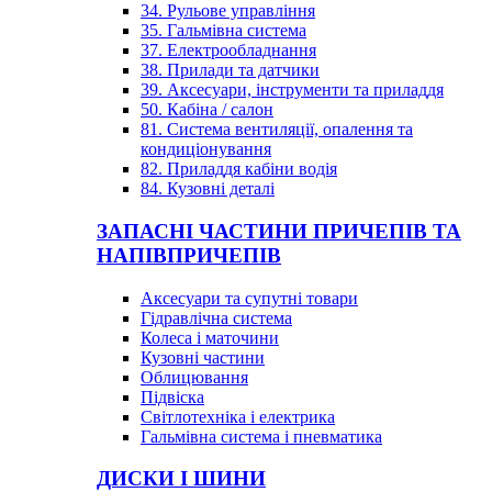
34. Рульове управління
35. Гальмівна система
37. Електрообладнання
38. Прилади та датчики
39. Аксесуари, інструменти та приладдя
50. Кабіна / салон
81. Система вентиляції, опалення та
кондиціонування
82. Приладдя кабіни водія
84. Кузовні деталі
ЗАПАСНІ ЧАСТИНИ ПРИЧЕПІВ ТА
НАПІВПРИЧЕПІВ
Аксесуари та супутні товари
Гідравлічна система
Колеса і маточини
Кузовні частини
Облицювання
Підвіска
Світлотехніка і електрика
Гальмівна система і пневматика
ДИСКИ І ШИНИ