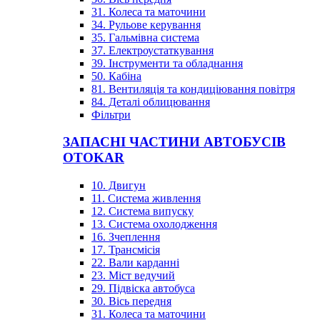
31. Колеса та маточини
34. Рульове керування
35. Гальмівна система
37. Електроустаткування
39. Інструменти та обладнання
50. Кабіна
81. Вентиляція та кондиціювання повітря
84. Деталі облицювання
Фільтри
ЗАПАСНІ ЧАСТИНИ АВТОБУСІВ
OTOKAR
10. Двигун
11. Система живлення
12. Система випуску
13. Система охолодження
16. Зчеплення
17. Трансмісія
22. Вали карданні
23. Міст ведучий
29. Підвіска автобуса
30. Вісь передня
31. Колеса та маточини