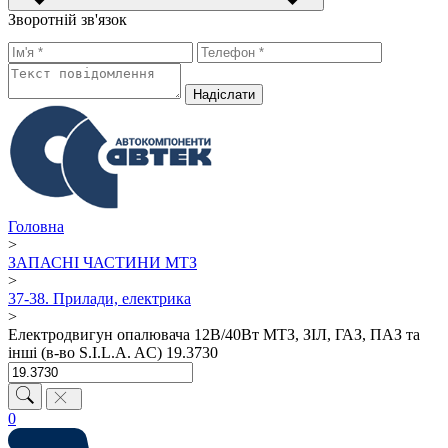
Зворотній зв'язок
Надiслати
Головна
>
ЗАПАСНІ ЧАСТИНИ МТЗ
>
37-38. Прилади, електрика
>
Електродвигун опалювача 12В/40Вт МТЗ, ЗІЛ, ГАЗ, ПАЗ та
інші (в-во S.I.L.A. AC) 19.3730
0