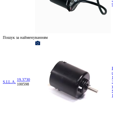
Пошук за найменуванням
19.3730
S.I.L.A.
100598