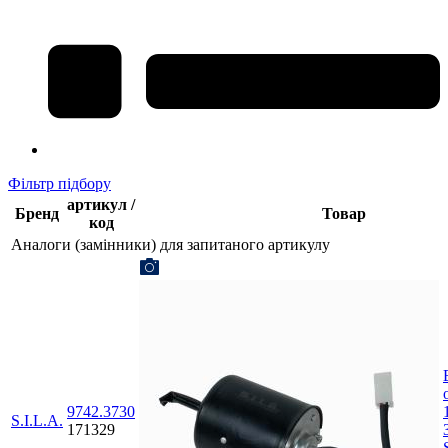
Фільтр підбору
артикул /
Бренд
Товар
код
Аналоги (замінники) для запитаного артикулу
9742.3730
S.I.L.A.
171329