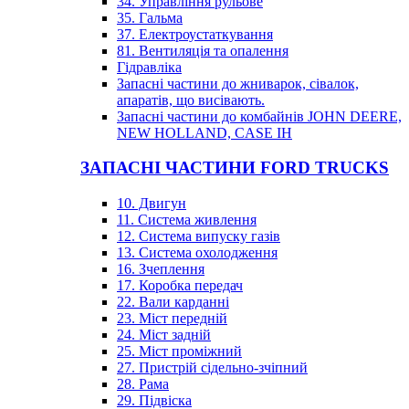
34. Управління рульове
35. Гальма
37. Електроустаткування
81. Вентиляція та опалення
Гідравліка
Запасні частини до жниварок, сівалок,
апаратів, що висівають.
Запасні частини до комбайнів JOHN DEERE,
NEW HOLLAND, CASE IH
ЗАПАСНІ ЧАСТИНИ FORD TRUCKS
10. Двигун
11. Система живлення
12. Система випуску газів
13. Система охолодження
16. Зчеплення
17. Коробка передач
22. Вали карданні
23. Міст передній
24. Міст задній
25. Міст проміжний
27. Пристрій сідельно-зчіпний
28. Рама
29. Підвіска