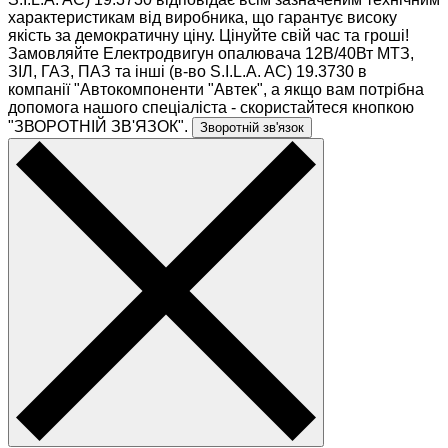
характеристикам від виробника, що гарантує високу
якість за демократичну ціну. Цінуйте свій час та гроші!
Замовляйте Електродвигун опалювача 12В/40Вт МТЗ,
ЗІЛ, ГАЗ, ПАЗ та інші (в-во S.I.L.A. AC) 19.3730 в
компанії "Автокомпоненти "Автек", а якщо вам потрібна
допомога нашого спеціаліста - скористайтеся кнопкою
"ЗВОРОТНІЙ ЗВ'ЯЗОК".
Зворотній зв'язок