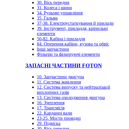
30. Вісь передня
31. Колеса і шини
34. Рульове управління
35. Гальма
37-38. Електроустаткування й прилади
39. Інструмент, приладдя, кріпильні
елементи
50-82. Кабіна і приладдя
84. Оперення кабіни, кузова та обвіс
Інші запчастини
Фільтри та фільтруючі елементи
ЗАПАСНІ ЧАСТИНИ FOTON
10. Запчастини двигуна
11. Система живлення
12. Система випуску та нейтралізації
вихлопних газів
13. Система охолодження двигуна
16. Зчеплення
17. Трансмісія
22. Карданні вали
23-25. Мости провідні
29. Підвіска
30. Вісь передня