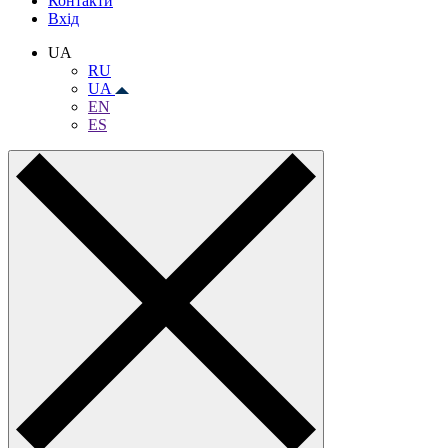
Контакти
Вхiд
UA
RU
UA
EN
ES