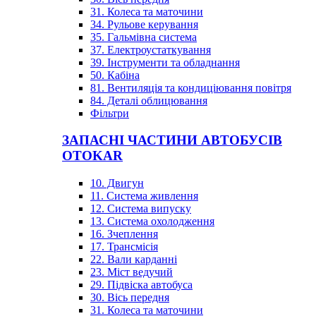
31. Колеса та маточини
34. Рульове керування
35. Гальмівна система
37. Електроустаткування
39. Інструменти та обладнання
50. Кабіна
81. Вентиляція та кондиціювання повітря
84. Деталі облицювання
Фільтри
ЗАПАСНІ ЧАСТИНИ АВТОБУСІВ
OTOKAR
10. Двигун
11. Система живлення
12. Система випуску
13. Система охолодження
16. Зчеплення
17. Трансмісія
22. Вали карданні
23. Міст ведучий
29. Підвіска автобуса
30. Вісь передня
31. Колеса та маточини