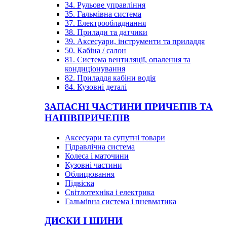
34. Рульове управління
35. Гальмівна система
37. Електрообладнання
38. Прилади та датчики
39. Аксесуари, інструменти та приладдя
50. Кабіна / салон
81. Система вентиляції, опалення та
кондиціонування
82. Приладдя кабіни водія
84. Кузовні деталі
ЗАПАСНІ ЧАСТИНИ ПРИЧЕПІВ ТА
НАПІВПРИЧЕПІВ
Аксесуари та супутні товари
Гідравлічна система
Колеса і маточини
Кузовні частини
Облицювання
Підвіска
Світлотехніка і електрика
Гальмівна система і пневматика
ДИСКИ І ШИНИ