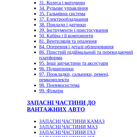
31. Колеса і маточини
34. Рульове управління
35. Гальмівна система
37. Електрообладнання
38. Прилади і датчики
39. Інструменти і пристосування
50. Кабіна і її компоненти
81. Вентиляція та опалення
84. Оперення і деталі облицювання
86. Пристрій підіймальний та перекидаючий
платформи
95. Інші запчастини та аксесуари
96. Підшипники
97. Прокладки, сальники, ремені,
ремкомплекти
98. Пневмосистема
99. Фільтри
ЗАПАСНІ ЧАСТИНИ ДО
ВАНТАЖНИХ АВТО
ЗАПАСНІ ЧАСТИНИ КАМАЗ
ЗАПАСНІ ЧАСТИНИ МАЗ
ЗАПАСНІ ЧАСТИНИ ГАЗ