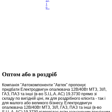
21,
1
0...
Оптом або в роздріб
Компанія "Автокомпоненти "Автек" пропонує
придбати Електродвигун опалювача 12В/40Вт МТЗ, ЗІЛ,
ГАЗ, ПАЗ та інші (в-во S.I.L.A. AC) 19.3730 прямо зі
складу по вигідній ціні, як для роздрібного клієнта - так і
для малого або великого бізнесу. Електродвигун
опалювача 12В/40Вт МТЗ, ЗІЛ, ГАЗ, ПАЗ та інші (в-во
S.I.L.A. AC) 19.3730 відповідає всім зазначеним технічним