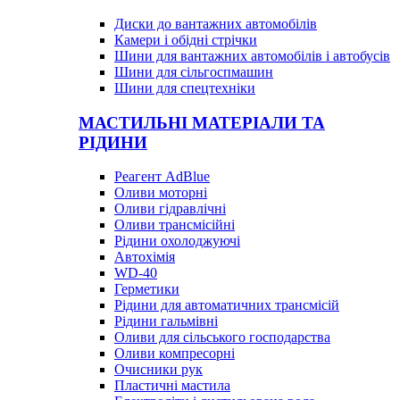
Диски до вантажних автомобілів
Камери і обідні стрічки
Шини для вантажних автомобілів і автобусів
Шини для сільгоспмашин
Шини для спецтехніки
МАСТИЛЬНІ МАТЕРІАЛИ ТА
РІДИНИ
Реагент AdBlue
Оливи моторні
Оливи гідравлічні
Оливи трансмісійні
Рідини охолоджуючі
Автохімія
WD-40
Герметики
Рідини для автоматичних трансмісій
Рідини гальмівні
Оливи для сільського господарства
Оливи компресорні
Очисники рук
Пластичні мастила