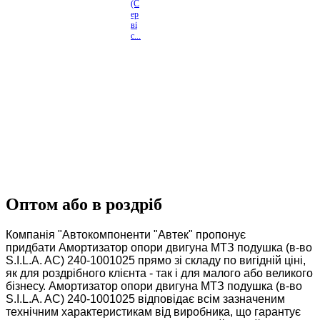
(С
ер
ві
с...
Оптом або в роздріб
Компанія "Автокомпоненти "Автек" пропонує
придбати Амортизатор опори двигуна МТЗ подушка (в-во
S.I.L.A. AC) 240-1001025 прямо зі складу по вигідній ціні,
як для роздрібного клієнта - так і для малого або великого
бізнесу. Амортизатор опори двигуна МТЗ подушка (в-во
S.I.L.A. AC) 240-1001025 відповідає всім зазначеним
технічним характеристикам від виробника, що гарантує