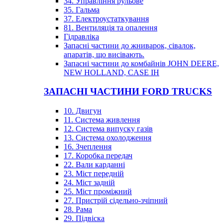
34. Управління рульове
35. Гальма
37. Електроустаткування
81. Вентиляція та опалення
Гідравліка
Запасні частини до жниварок, сівалок,
апаратів, що висівають.
Запасні частини до комбайнів JOHN DEERE,
NEW HOLLAND, CASE IH
ЗАПАСНІ ЧАСТИНИ FORD TRUCKS
10. Двигун
11. Система живлення
12. Система випуску газів
13. Система охолодження
16. Зчеплення
17. Коробка передач
22. Вали карданні
23. Міст передній
24. Міст задній
25. Міст проміжний
27. Пристрій сідельно-зчіпний
28. Рама
29. Підвіска