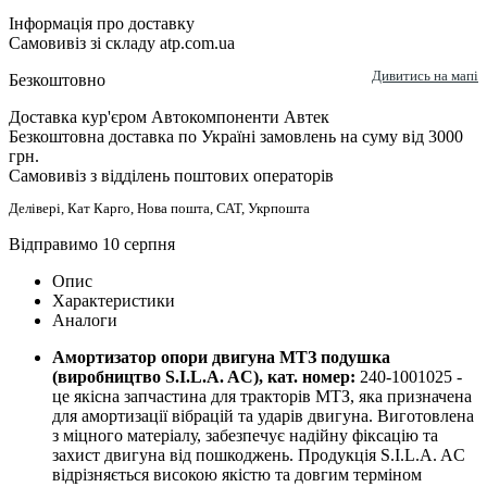
Інформація про доставку
Самовивіз зі складу atp.com.ua
Дивитись на мапі
Безкоштовно
Доставка кур'єром Автокомпоненти Автек
Безкоштовна доставка по Україні замовлень на суму від 3000
грн.
Самовивіз з відділень поштових операторів
Делівері, Кат Карго, Нова пошта, САТ, Укрпошта
Відправимо 10 серпня
Опис
Характеристики
Аналоги
Амортизатор опори двигуна МТЗ подушка
(виробництво S.I.L.A. AC), кат. номер:
240-1001025 -
це якісна запчастина для тракторів МТЗ, яка призначена
для амортизації вібрацій та ударів двигуна. Виготовлена
з міцного матеріалу, забезпечує надійну фіксацію та
захист двигуна від пошкоджень. Продукція S.I.L.A. AC
відрізняється високою якістю та довгим терміном