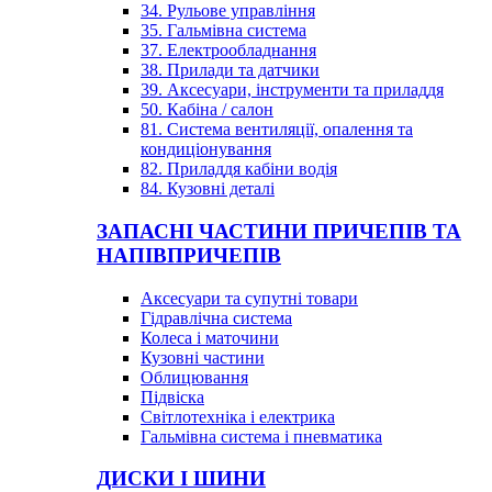
34. Рульове управління
35. Гальмівна система
37. Електрообладнання
38. Прилади та датчики
39. Аксесуари, інструменти та приладдя
50. Кабіна / салон
81. Система вентиляції, опалення та
кондиціонування
82. Приладдя кабіни водія
84. Кузовні деталі
ЗАПАСНІ ЧАСТИНИ ПРИЧЕПІВ ТА
НАПІВПРИЧЕПІВ
Аксесуари та супутні товари
Гідравлічна система
Колеса і маточини
Кузовні частини
Облицювання
Підвіска
Світлотехніка і електрика
Гальмівна система і пневматика
ДИСКИ І ШИНИ