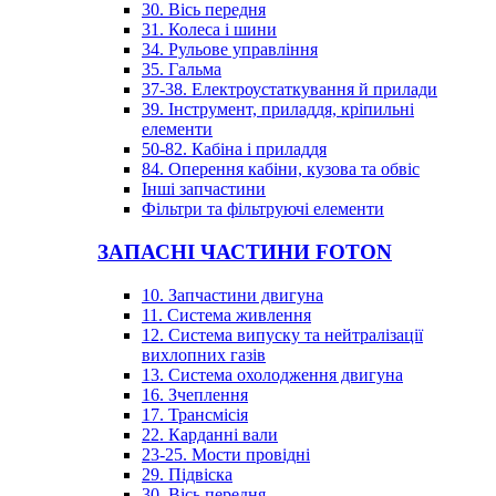
30. Вісь передня
31. Колеса і шини
34. Рульове управління
35. Гальма
37-38. Електроустаткування й прилади
39. Інструмент, приладдя, кріпильні
елементи
50-82. Кабіна і приладдя
84. Оперення кабіни, кузова та обвіс
Інші запчастини
Фільтри та фільтруючі елементи
ЗАПАСНІ ЧАСТИНИ FOTON
10. Запчастини двигуна
11. Система живлення
12. Система випуску та нейтралізації
вихлопних газів
13. Система охолодження двигуна
16. Зчеплення
17. Трансмісія
22. Карданні вали
23-25. Мости провідні
29. Підвіска
30. Вісь передня