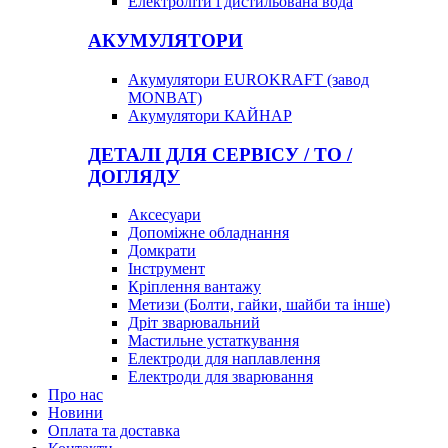
Електроліти і дистильована вода
АКУМУЛЯТОРИ
Акумулятори EUROKRAFT (завод
MONBAT)
Акумулятори КАЙНАР
ДЕТАЛІ ДЛЯ СЕРВІСУ / ТО /
ДОГЛЯДУ
Аксесуари
Допоміжне обладнання
Домкрати
Інструмент
Кріплення вантажу
Метизи (Болти, гайки, шайби та інше)
Дріт зварювальний
Мастильне устаткування
Електроди для наплавлення
Електроди для зварювання
Про нас
Новини
Оплата та доставка