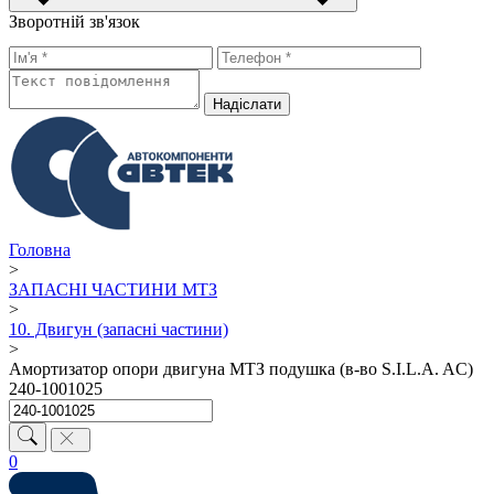
Зворотній зв'язок
Надiслати
Головна
>
ЗАПАСНІ ЧАСТИНИ МТЗ
>
10. Двигун (запасні частини)
>
Амортизатор опори двигуна МТЗ подушка (в-во S.I.L.A. AC)
240-1001025
0