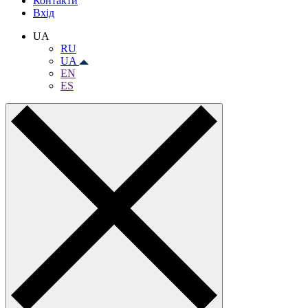
Контакти
Вхiд
UA
RU
UA
EN
ES