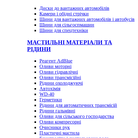
Диски до вантажних автомобілів
Камери і обідні стрічки
Шини для вантажних автомобілів і автобусів
Шини для сільгоспмашин
Шини для спецтехніки
МАСТИЛЬНІ МАТЕРІАЛИ ТА
РІДИНИ
Реагент AdBlue
Оливи моторні
Оливи гідравлічні
Оливи трансмісійні
Рідини охолоджуючі
Автохімія
WD-40
Герметики
Рідини для автоматичних трансмісій
Рідини гальмівні
Оливи для сільського господарства
Оливи компресорні
Очисники рук
Пластичні мастила