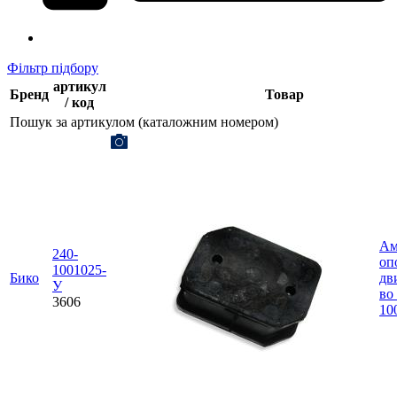
Фільтр підбору
артикул
Бренд
Товар
/ код
Пошук за артикулом (каталожним номером)
Ам
240-
оп
1001025-
Бико
дв
У
во 
3606
10