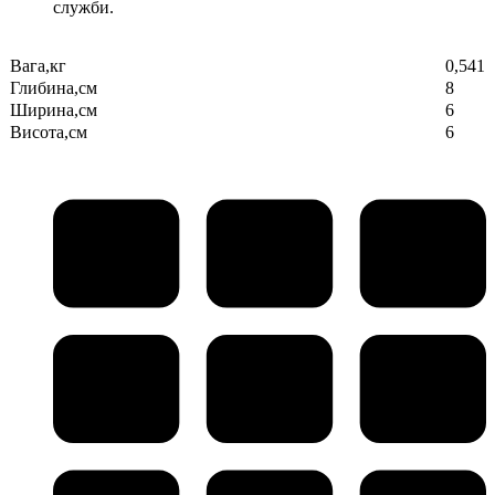
служби.
Вага,кг
0,541
Глибина,см
8
Ширина,см
6
Висота,см
6