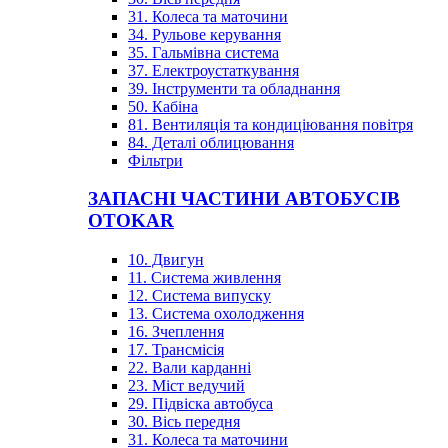
31. Колеса та маточини
34. Рульове керування
35. Гальмівна система
37. Електроустаткування
39. Інструменти та обладнання
50. Кабіна
81. Вентиляція та кондиціювання повітря
84. Деталі облицювання
Фільтри
ЗАПАСНІ ЧАСТИНИ АВТОБУСІВ
OTOKAR
10. Двигун
11. Система живлення
12. Система випуску
13. Система охолодження
16. Зчеплення
17. Трансмісія
22. Вали карданні
23. Міст ведучий
29. Підвіска автобуса
30. Вісь передня
31. Колеса та маточини