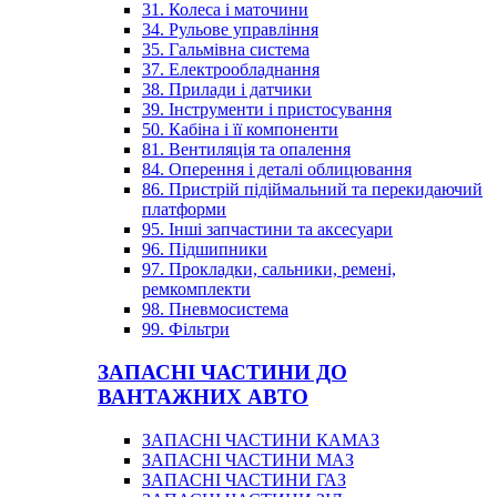
31. Колеса і маточини
34. Рульове управління
35. Гальмівна система
37. Електрообладнання
38. Прилади і датчики
39. Інструменти і пристосування
50. Кабіна і її компоненти
81. Вентиляція та опалення
84. Оперення і деталі облицювання
86. Пристрій підіймальний та перекидаючий
платформи
95. Інші запчастини та аксесуари
96. Підшипники
97. Прокладки, сальники, ремені,
ремкомплекти
98. Пневмосистема
99. Фільтри
ЗАПАСНІ ЧАСТИНИ ДО
ВАНТАЖНИХ АВТО
ЗАПАСНІ ЧАСТИНИ КАМАЗ
ЗАПАСНІ ЧАСТИНИ МАЗ
ЗАПАСНІ ЧАСТИНИ ГАЗ