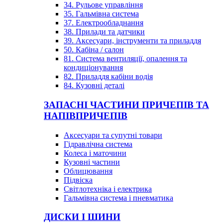
34. Рульове управління
35. Гальмівна система
37. Електрообладнання
38. Прилади та датчики
39. Аксесуари, інструменти та приладдя
50. Кабіна / салон
81. Система вентиляції, опалення та
кондиціонування
82. Приладдя кабіни водія
84. Кузовні деталі
ЗАПАСНІ ЧАСТИНИ ПРИЧЕПІВ ТА
НАПІВПРИЧЕПІВ
Аксесуари та супутні товари
Гідравлічна система
Колеса і маточини
Кузовні частини
Облицювання
Підвіска
Світлотехніка і електрика
Гальмівна система і пневматика
ДИСКИ І ШИНИ