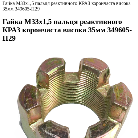
Гайка М33х1,5 пальця реактивного КРАЗ корончаcта висока
35мм 349605-П29
Гайка М33х1,5 пальця реактивного
КРАЗ корончаcта висока 35мм 349605-
П29