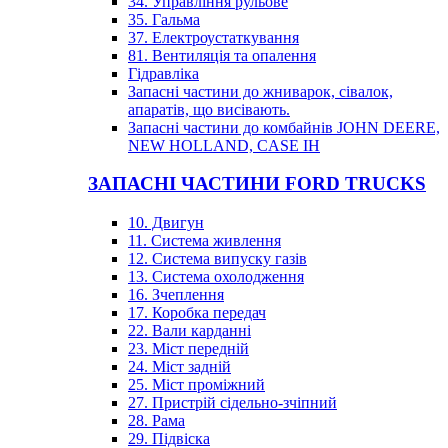
34. Управління рульове
35. Гальма
37. Електроустаткування
81. Вентиляція та опалення
Гідравліка
Запасні частини до жниварок, сівалок,
апаратів, що висівають.
Запасні частини до комбайнів JOHN DEERE,
NEW HOLLAND, CASE IH
ЗАПАСНІ ЧАСТИНИ FORD TRUCKS
10. Двигун
11. Система живлення
12. Система випуску газів
13. Система охолодження
16. Зчеплення
17. Коробка передач
22. Вали карданні
23. Міст передній
24. Міст задній
25. Міст проміжний
27. Пристрій сідельно-зчіпний
28. Рама
29. Підвіска