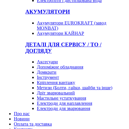
Електроліти і дистильована вода
АКУМУЛЯТОРИ
Акумулятори EUROKRAFT (завод
MONBAT)
Акумулятори КАЙНАР
ДЕТАЛІ ДЛЯ СЕРВІСУ / ТО /
ДОГЛЯДУ
Аксесуари
Допоміжне обладнання
Домкрати
Інструмент
Кріплення вантажу
Метизи (Болти, гайки, шайби та інше)
Дріт зварювальний
Мастильне устаткування
Електроди для наплавлення
Електроди для зварювання
Про нас
Новини
Оплата та доставка