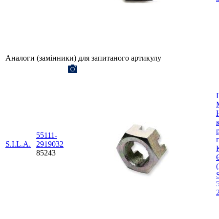
Аналоги (замінники) для запитаного артикулу
55111-
S.I.L.A.
2919032
85243