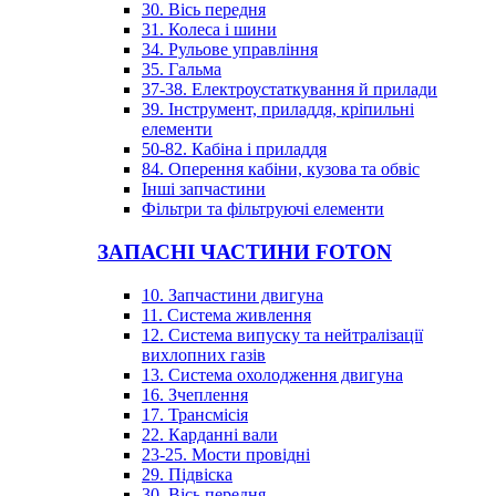
30. Вісь передня
31. Колеса і шини
34. Рульове управління
35. Гальма
37-38. Електроустаткування й прилади
39. Інструмент, приладдя, кріпильні
елементи
50-82. Кабіна і приладдя
84. Оперення кабіни, кузова та обвіс
Інші запчастини
Фільтри та фільтруючі елементи
ЗАПАСНІ ЧАСТИНИ FOTON
10. Запчастини двигуна
11. Система живлення
12. Система випуску та нейтралізації
вихлопних газів
13. Система охолодження двигуна
16. Зчеплення
17. Трансмісія
22. Карданні вали
23-25. Мости провідні
29. Підвіска
30. Вісь передня