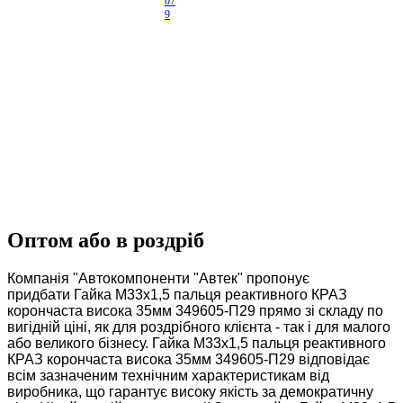
07
9
Оптом або в роздріб
Компанія "Автокомпоненти "Автек" пропонує
придбати Гайка М33х1,5 пальця реактивного КРАЗ
корончаcта висока 35мм 349605-П29 прямо зі складу по
вигідній ціні, як для роздрібного клієнта - так і для малого
або великого бізнесу. Гайка М33х1,5 пальця реактивного
КРАЗ корончаcта висока 35мм 349605-П29 відповідає
всім зазначеним технічним характеристикам від
виробника, що гарантує високу якість за демократичну