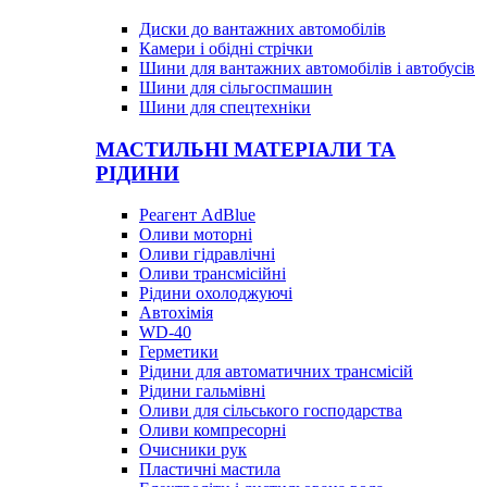
Диски до вантажних автомобілів
Камери і обідні стрічки
Шини для вантажних автомобілів і автобусів
Шини для сільгоспмашин
Шини для спецтехніки
МАСТИЛЬНІ МАТЕРІАЛИ ТА
РІДИНИ
Реагент AdBlue
Оливи моторні
Оливи гідравлічні
Оливи трансмісійні
Рідини охолоджуючі
Автохімія
WD-40
Герметики
Рідини для автоматичних трансмісій
Рідини гальмівні
Оливи для сільського господарства
Оливи компресорні
Очисники рук
Пластичні мастила