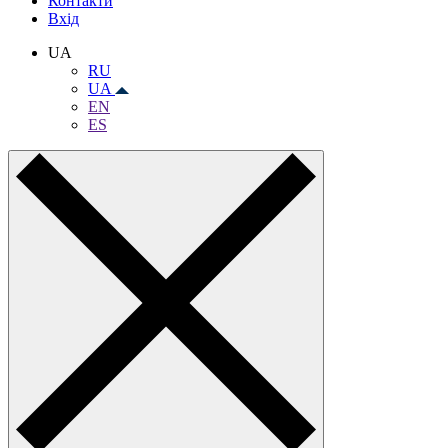
Контакти
Вхiд
UA
RU
UA
EN
ES