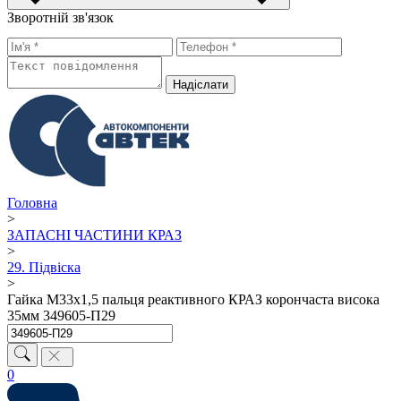
Зворотній зв'язок
Надiслати
Головна
>
ЗАПАСНІ ЧАСТИНИ КРАЗ
>
29. Підвіска
>
Гайка М33х1,5 пальця реактивного КРАЗ корончаcта висока
35мм 349605-П29
0