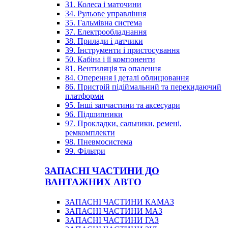
31. Колеса і маточини
34. Рульове управління
35. Гальмівна система
37. Електрообладнання
38. Прилади і датчики
39. Інструменти і пристосування
50. Кабіна і її компоненти
81. Вентиляція та опалення
84. Оперення і деталі облицювання
86. Пристрій підіймальний та перекидаючий
платформи
95. Інші запчастини та аксесуари
96. Підшипники
97. Прокладки, сальники, ремені,
ремкомплекти
98. Пневмосистема
99. Фільтри
ЗАПАСНІ ЧАСТИНИ ДО
ВАНТАЖНИХ АВТО
ЗАПАСНІ ЧАСТИНИ КАМАЗ
ЗАПАСНІ ЧАСТИНИ МАЗ
ЗАПАСНІ ЧАСТИНИ ГАЗ