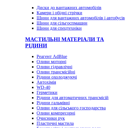
Диски до вантажних автомобілів
Камери і обідні стрічки
Шини для вантажних автомобілів і автобусів
Шини для сільгоспмашин
Шини для спецтехніки
МАСТИЛЬНІ МАТЕРІАЛИ ТА
РІДИНИ
Реагент AdBlue
Оливи моторні
Оливи гідравлічні
Оливи трансмісійні
Рідини охолоджуючі
Автохімія
WD-40
Герметики
Рідини для автоматичних трансмісій
Рідини гальмівні
Оливи для сільського господарства
Оливи компресорні
Очисники рук
Пластичні мастила