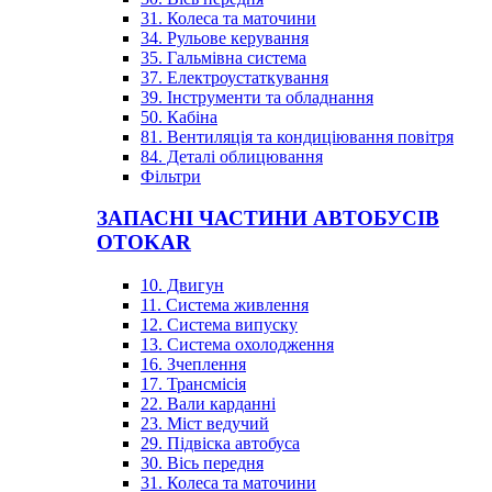
31. Колеса та маточини
34. Рульове керування
35. Гальмівна система
37. Електроустаткування
39. Інструменти та обладнання
50. Кабіна
81. Вентиляція та кондиціювання повітря
84. Деталі облицювання
Фільтри
ЗАПАСНІ ЧАСТИНИ АВТОБУСІВ
OTOKAR
10. Двигун
11. Система живлення
12. Система випуску
13. Система охолодження
16. Зчеплення
17. Трансмісія
22. Вали карданні
23. Міст ведучий
29. Підвіска автобуса
30. Вісь передня
31. Колеса та маточини