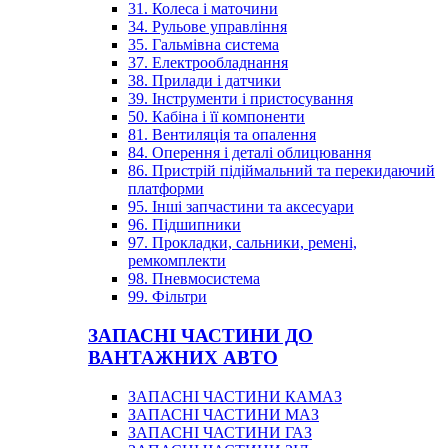
31. Колеса і маточини
34. Рульове управління
35. Гальмівна система
37. Електрообладнання
38. Прилади і датчики
39. Інструменти і пристосування
50. Кабіна і її компоненти
81. Вентиляція та опалення
84. Оперення і деталі облицювання
86. Пристрій підіймальний та перекидаючий
платформи
95. Інші запчастини та аксесуари
96. Підшипники
97. Прокладки, сальники, ремені,
ремкомплекти
98. Пневмосистема
99. Фільтри
ЗАПАСНІ ЧАСТИНИ ДО
ВАНТАЖНИХ АВТО
ЗАПАСНІ ЧАСТИНИ КАМАЗ
ЗАПАСНІ ЧАСТИНИ МАЗ
ЗАПАСНІ ЧАСТИНИ ГАЗ