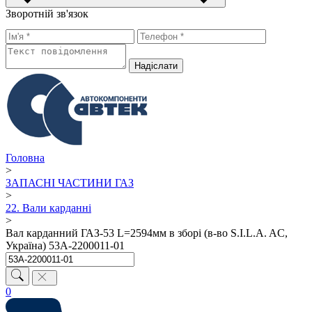
Зворотній зв'язок
Надiслати
Головна
>
ЗАПАСНІ ЧАСТИНИ ГАЗ
>
22. Вали карданні
>
Вал карданний ГАЗ-53 L=2594мм в зборі (в-во S.I.L.A. AC,
Україна) 53А-2200011-01
0