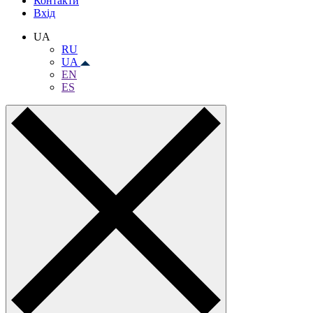
Контакти
Вхiд
UA
RU
UA
EN
ES