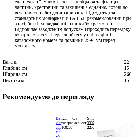
експлуатації. У комплекті — шліцьова та фланцева
частини, хрестовини та захищені з’єднання, готові до
встановлення без доопрацювань. Підходить для
стандартних модифікацій ГАЗ-53; рекомендований при
зносі, битті, ушкодженні шліців або хрестовин.
Відповідає заводським допускам і проходить перевірку
контролю якості. Переконайтеся у співпадінні
каталожного номера та довжини 2594 мм перед
монтажем.
Вага,кг
22
Глибина,см
15
Ширина,см
266
Висота,см
15
Рекомендуємо до перегляду
Ва
Код
Є в
S.I.L.A.
8
л к
товара:
наявності
3307-
290.44
ард
108266
2200011
грн.
В
анн
кошик
ий