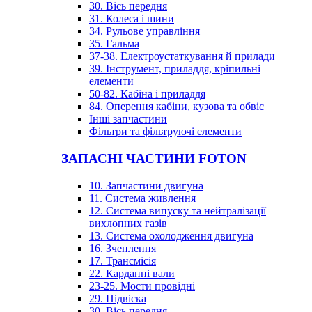
30. Вісь передня
31. Колеса і шини
34. Рульове управління
35. Гальма
37-38. Електроустаткування й прилади
39. Інструмент, приладдя, кріпильні
елементи
50-82. Кабіна і приладдя
84. Оперення кабіни, кузова та обвіс
Інші запчастини
Фільтри та фільтруючі елементи
ЗАПАСНІ ЧАСТИНИ FOTON
10. Запчастини двигуна
11. Система живлення
12. Система випуску та нейтралізації
вихлопних газів
13. Система охолодження двигуна
16. Зчеплення
17. Трансмісія
22. Карданні вали
23-25. Мости провідні
29. Підвіска
30. Вісь передня