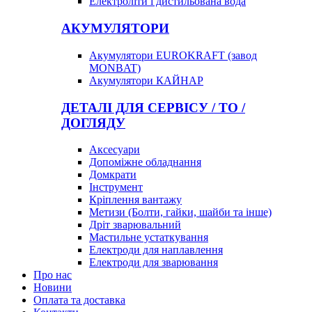
Електроліти і дистильована вода
АКУМУЛЯТОРИ
Акумулятори EUROKRAFT (завод
MONBAT)
Акумулятори КАЙНАР
ДЕТАЛІ ДЛЯ СЕРВІСУ / ТО /
ДОГЛЯДУ
Аксесуари
Допоміжне обладнання
Домкрати
Інструмент
Кріплення вантажу
Метизи (Болти, гайки, шайби та інше)
Дріт зварювальний
Мастильне устаткування
Електроди для наплавлення
Електроди для зварювання
Про нас
Новини
Оплата та доставка