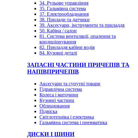
34. Рульове управління
35. Гальмівна система
37. Електрообладнання
38. Прилади та датчики
39. Аксесуари, інструменти та приладдя
50. Кабіна / салон
81. Система вентиляції, опалення та
кондиціонування
82. Приладдя кабіни водія
84. Кузовні деталі
ЗАПАСНІ ЧАСТИНИ ПРИЧЕПІВ ТА
НАПІВПРИЧЕПІВ
Аксесуари та супутні товари
Гідравлічна система
Колеса і маточини
Кузовні частини
Облицювання
Підвіска
Світлотехніка і електрика
Гальмівна система і пневматика
ДИСКИ І ШИНИ