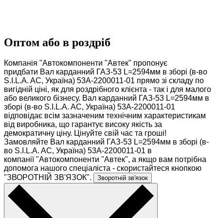
Оптом або в роздріб
Компанія "Автокомпоненти "Автек" пропонує
придбати Вал карданний ГАЗ-53 L=2594мм в зборі (в-во
S.I.L.A. AC, Україна) 53А-2200011-01 прямо зі складу по
вигідній ціні, як для роздрібного клієнта - так і для малого
або великого бізнесу. Вал карданний ГАЗ-53 L=2594мм в
зборі (в-во S.I.L.A. AC, Україна) 53А-2200011-01
відповідає всім зазначеним технічним характеристикам
від виробника, що гарантує високу якість за
демократичну ціну. Цінуйте свій час та гроші!
Замовляйте Вал карданний ГАЗ-53 L=2594мм в зборі (в-
во S.I.L.A. AC, Україна) 53А-2200011-01 в
компанії "Автокомпоненти "Автек", а якщо вам потрібна
допомога нашого спеціаліста - скористайтеся кнопкою
"ЗВОРОТНІЙ ЗВ'ЯЗОК".
Зворотній зв'язок