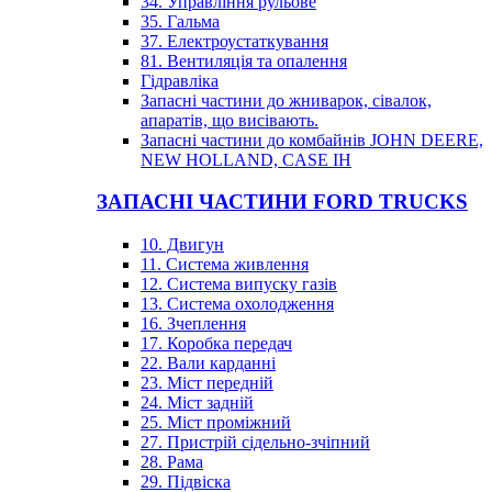
34. Управління рульове
35. Гальма
37. Електроустаткування
81. Вентиляція та опалення
Гідравліка
Запасні частини до жниварок, сівалок,
апаратів, що висівають.
Запасні частини до комбайнів JOHN DEERE,
NEW HOLLAND, CASE IH
ЗАПАСНІ ЧАСТИНИ FORD TRUCKS
10. Двигун
11. Система живлення
12. Система випуску газів
13. Система охолодження
16. Зчеплення
17. Коробка передач
22. Вали карданні
23. Міст передній
24. Міст задній
25. Міст проміжний
27. Пристрій сідельно-зчіпний
28. Рама
29. Підвіска