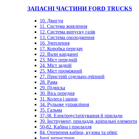
ЗАПАСНІ ЧАСТИНИ FORD TRUCKS
10. Двигун
11. Система живлення
12. Система випуску газів
13. Система охолодження
16. Зчеплення
17. Коробка передач
22. Вали карданні
23. Міст передній
24. Міст задній
25. Міст проміжний
27. Пристрій сідельно-зчіпний
28. Рама
29. Підвіска
30. Вісь передня
31. Колеса і шини
34. Рульове управління
35. Гальма
37-38. Електроустаткування й прилади
39. Інструмент, приладдя, кріпильні елементи
50-82. Кабіна і приладдя
84. Оперення кабіни, кузова та обвіс
Інші запчастини