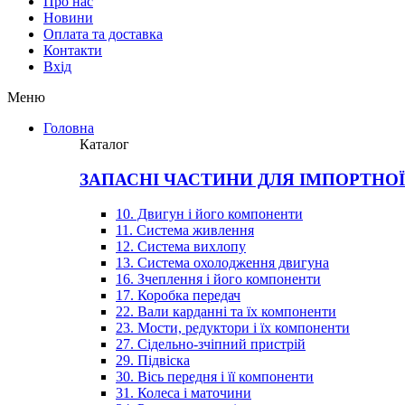
Про нас
Новини
Оплата та доставка
Контакти
Вхiд
Меню
Головна
Каталог
ЗАПАСНІ ЧАСТИНИ ДЛЯ ІМПОРТНО
10. Двигун і його компоненти
11. Система живлення
12. Система вихлопу
13. Система охолодження двигуна
16. Зчеплення і його компоненти
17. Коробка передач
22. Вали карданні та їх компоненти
23. Мости, редуктори і їх компоненти
27. Сідельно-зчіпний пристрій
29. Підвіска
30. Вісь передня і її компоненти
31. Колеса і маточини