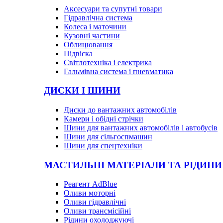
Аксесуари та супутні товари
Гідравлічна система
Колеса і маточини
Кузовні частини
Облицювання
Підвіска
Світлотехніка і електрика
Гальмівна система і пневматика
ДИСКИ І ШИНИ
Диски до вантажних автомобілів
Камери і обідні стрічки
Шини для вантажних автомобілів і автобусів
Шини для сільгоспмашин
Шини для спецтехніки
МАСТИЛЬНІ МАТЕРІАЛИ ТА РІДИНИ
Реагент AdBlue
Оливи моторні
Оливи гідравлічні
Оливи трансмісійні
Рідини охолоджуючі