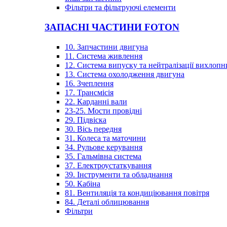
Фільтри та фільтруючі елементи
ЗАПАСНІ ЧАСТИНИ FOTON
10. Запчастини двигуна
11. Система живлення
12. Система випуску та нейтралізації вихлопн
13. Система охолодження двигуна
16. Зчеплення
17. Трансмісія
22. Карданні вали
23-25. Мости провідні
29. Підвіска
30. Вісь передня
31. Колеса та маточини
34. Рульове керування
35. Гальмівна система
37. Електроустаткування
39. Інструменти та обладнання
50. Кабіна
81. Вентиляція та кондиціювання повітря
84. Деталі облицювання
Фільтри