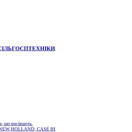
 СІЛЬГОСПТЕХНІКИ
в, що висівають.
E, NEW HOLLAND, CASE IH