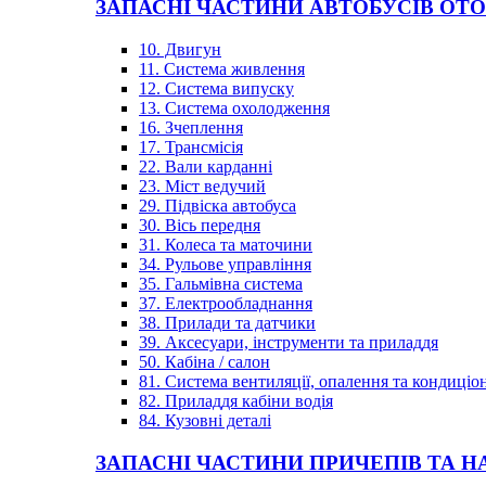
ЗАПАСНІ ЧАСТИНИ АВТОБУСІВ OT
10. Двигун
11. Система живлення
12. Система випуску
13. Система охолодження
16. Зчеплення
17. Трансмісія
22. Вали карданні
23. Міст ведучий
29. Підвіска автобуса
30. Вісь передня
31. Колеса та маточини
34. Рульове управління
35. Гальмівна система
37. Електрообладнання
38. Прилади та датчики
39. Аксесуари, інструменти та приладдя
50. Кабіна / салон
81. Система вентиляції, опалення та кондиці
82. Приладдя кабіни водія
84. Кузовні деталі
ЗАПАСНІ ЧАСТИНИ ПРИЧЕПІВ ТА Н