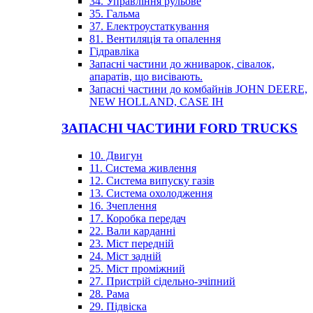
34. Управління рульове
35. Гальма
37. Електроустаткування
81. Вентиляція та опалення
Гідравліка
Запасні частини до жниварок, сівалок,
апаратів, що висівають.
Запасні частини до комбайнів JOHN DEERE,
NEW HOLLAND, CASE IH
ЗАПАСНІ ЧАСТИНИ FORD TRUCKS
10. Двигун
11. Система живлення
12. Система випуску газів
13. Система охолодження
16. Зчеплення
17. Коробка передач
22. Вали карданні
23. Міст передній
24. Міст задній
25. Міст проміжний
27. Пристрій сідельно-зчіпний
28. Рама
29. Підвіска