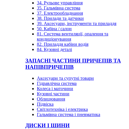
34. Рульове управління
35. Гальмівна система
37. Електрообладнання
38. Прилади та датчики
39. Аксесуари, інструменти та приладдя
50. Кабіна / салон
81. Система вентиляції, опалення та
кондиціонування
82. Приладдя кабіни водія
84. Кузовні деталі
ЗАПАСНІ ЧАСТИНИ ПРИЧЕПІВ ТА
НАПІВПРИЧЕПІВ
Аксесуари та супутні товари
Гідравлічна система
Колеса і маточини
Кузовні частини
Облицювання
Підвіска
Світлотехніка і електрика
Гальмівна система і пневматика
ДИСКИ І ШИНИ