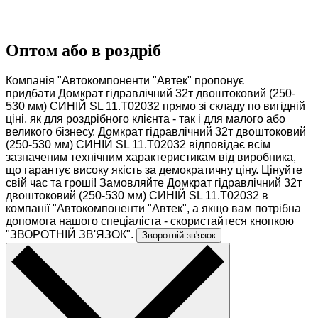
Оптом або в роздріб
Компанія "Автокомпоненти "Автек" пропонує
придбати Домкрат гідравлічний 32т двоштоковий (250-
530 мм) СИНІЙ SL 11.T02032 прямо зі складу по вигідній
ціні, як для роздрібного клієнта - так і для малого або
великого бізнесу. Домкрат гідравлічний 32т двоштоковий
(250-530 мм) СИНІЙ SL 11.T02032 відповідає всім
зазначеним технічним характеристикам від виробника,
що гарантує високу якість за демократичну ціну. Цінуйте
свій час та гроші! Замовляйте Домкрат гідравлічний 32т
двоштоковий (250-530 мм) СИНІЙ SL 11.T02032 в
компанії "Автокомпоненти "Автек", а якщо вам потрібна
допомога нашого спеціаліста - скористайтеся кнопкою
"ЗВОРОТНІЙ ЗВ'ЯЗОК".
Зворотній зв'язок