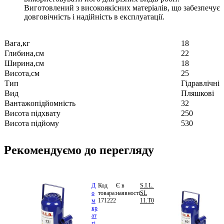
Виготовлений з високоякісних матеріалів, що забезпечує
довговічність і надійність в експлуатації.
Вага,кг
18
Глибина,см
22
Ширина,см
18
Висота,см
25
Тип
Гідравлічні
Вид
Пляшкові
Вантажопідйомність
32
Висота підхвату
250
Висота підйому
530
Рекомендуємо до перегляду
Д
Код
Є в
S.I.L.A.
3
о
товара:
наявності
SL
283.26
м
171222
11.T02012
грн.
В
кр
кошик
ат
гі