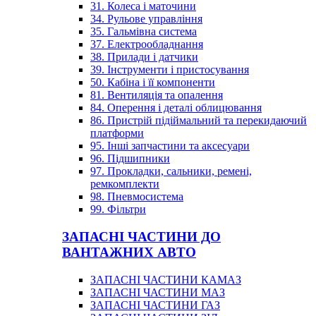
31. Колеса і маточини
34. Рульове управління
35. Гальмівна система
37. Електрообладнання
38. Прилади і датчики
39. Інструменти і пристосування
50. Кабіна і її компоненти
81. Вентиляція та опалення
84. Оперення і деталі облицювання
86. Пристрій підіймальний та перекидаючий
платформи
95. Інші запчастини та аксесуари
96. Підшипники
97. Прокладки, сальники, ремені,
ремкомплекти
98. Пневмосистема
99. Фільтри
ЗАПАСНІ ЧАСТИНИ ДО
ВАНТАЖНИХ АВТО
ЗАПАСНІ ЧАСТИНИ КАМАЗ
ЗАПАСНІ ЧАСТИНИ МАЗ
ЗАПАСНІ ЧАСТИНИ ГАЗ