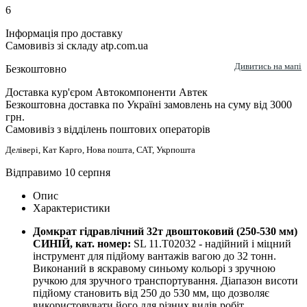
6
Інформація про доставку
Самовивіз зі складу atp.com.ua
Дивитись на мапі
Безкоштовно
Доставка кур'єром Автокомпоненти Автек
Безкоштовна доставка по Україні замовлень на суму від 3000
грн.
Самовивіз з відділень поштових операторів
Делівері, Кат Карго, Нова пошта, САТ, Укрпошта
Відправимо 10 серпня
Опис
Характеристики
Домкрат гідравлічний 32т двоштоковий (250-530 мм)
СИНІЙ, кат. номер:
SL 11.T02032 - надійний і міцний
інструмент для підйому вантажів вагою до 32 тонн.
Виконаний в яскравому синьому кольорі з зручною
ручкою для зручного транспортування. Діапазон висоти
підйому становить від 250 до 530 мм, що дозволяє
використовувати його для різних видів робіт.