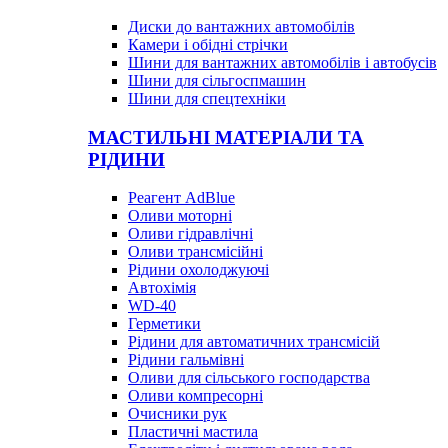
Диски до вантажних автомобілів
Камери і обідні стрічки
Шини для вантажних автомобілів і автобусів
Шини для сільгоспмашин
Шини для спецтехніки
МАСТИЛЬНІ МАТЕРІАЛИ ТА
РІДИНИ
Реагент AdBlue
Оливи моторні
Оливи гідравлічні
Оливи трансмісійні
Рідини охолоджуючі
Автохімія
WD-40
Герметики
Рідини для автоматичних трансмісій
Рідини гальмівні
Оливи для сільського господарства
Оливи компресорні
Очисники рук
Пластичні мастила