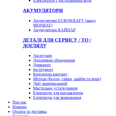
Електроліти і дистильована вода
АКУМУЛЯТОРИ
Акумулятори EUROKRAFT (завод
MONBAT)
Акумулятори КАЙНАР
ДЕТАЛІ ДЛЯ СЕРВІСУ / ТО /
ДОГЛЯДУ
Аксесуари
Допоміжне обладнання
Домкрати
Інструмент
Кріплення вантажу
Метизи (Болти, гайки, шайби та інше)
Дріт зварювальний
Мастильне устаткування
Електроди для наплавлення
Електроди для зварювання
Про нас
Новини
Оплата та доставка