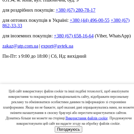
для роздрібних покупців:
+380 (67) 280-78-17
для оптових покупців в Україні:
+380 (44) 496-00-55
+380 (67)
862-33-33
для іноземних покупців:
+380 (67) 658-16-64
(Viber, WhatsApp)
zakaz@atp.com.ua
|
export@avtek.ua
Пн-Пт: з 9:00 до 18:00 | Сб, Нд: вихідний
Цей сайт використовує файли cookie та інші подібні технології, щоб аналізувати
використання та покращувати функціональність сайту, відображати персональну
рекламу та обмінюватися особистими даними та інформацією зі сторонніми
платформами. Якщо ви не бажаєте, щоб вказані дані опрацьовувались нами, ви можете
змінити налаштування в своєму браузері або перестати користуватися сайтом.
Дізнатись більше ви можете на сторінці
Використання файлів cookie
. Продовжуючи
використовувати цей сайт ви надаєте згоду на обробку файлів cookie.
Погоджуюсь