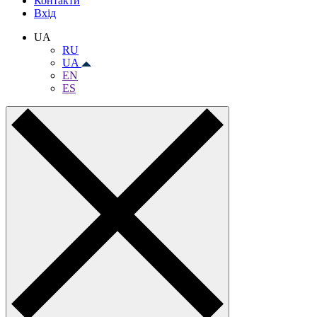
Контакти
Вхiд
UA
RU
UA
EN
ES