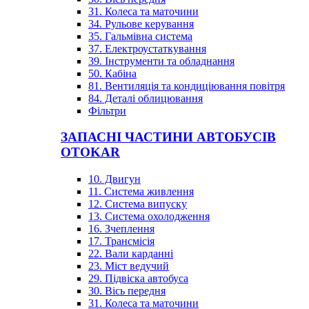
31. Колеса та маточини
34. Рульове керування
35. Гальмівна система
37. Електроустаткування
39. Інструменти та обладнання
50. Кабіна
81. Вентиляція та кондиціювання повітря
84. Деталі облицювання
Фільтри
ЗАПАСНІ ЧАСТИНИ АВТОБУСІВ
OTOKAR
10. Двигун
11. Система живлення
12. Система випуску
13. Система охолодження
16. Зчеплення
17. Трансмісія
22. Вали карданні
23. Міст ведучий
29. Підвіска автобуса
30. Вісь передня
31. Колеса та маточини