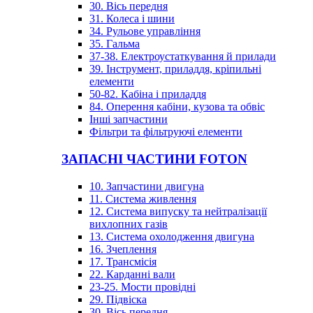
30. Вісь передня
31. Колеса і шини
34. Рульове управління
35. Гальма
37-38. Електроустаткування й прилади
39. Інструмент, приладдя, кріпильні
елементи
50-82. Кабіна і приладдя
84. Оперення кабіни, кузова та обвіс
Інші запчастини
Фільтри та фільтруючі елементи
ЗАПАСНІ ЧАСТИНИ FOTON
10. Запчастини двигуна
11. Система живлення
12. Система випуску та нейтралізації
вихлопних газів
13. Система охолодження двигуна
16. Зчеплення
17. Трансмісія
22. Карданні вали
23-25. Мости провідні
29. Підвіска
30. Вісь передня