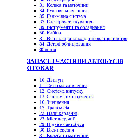
31. Колеса та маточини
34. Рульове керування
35. Гальмівна система
37. Електроустаткування
39. Інструменти та обладнання
50. Кабіна
81. Вентиляція та кондиціювання повітря
84. Деталі облицювання
Фільтри
ЗАПАСНІ ЧАСТИНИ АВТОБУСІВ
OTOKAR
10. Двигун
11. Система живлення
12. Система випуску
13. Система охолодження
16. Зчеплення
17. Трансмісія
22. Вали карданні
23. Міст ведучий
29. Підвіска автобуса
30. Вісь передня
31. Колеса та маточини