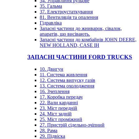
34. Управління рульове
35. Гальма
37. Електроустаткування
81. Вентиляція та опалення
Гідравліка
Запасні частини до жниварок, сівалок,
апаратів, що висівають.
Запасні частини до комбайнів JOHN DEERE,
NEW HOLLAND, CASE IH
ЗАПАСНІ ЧАСТИНИ FORD TRUCKS
10. Двигун
11. Система живлення
12. Система випуску газів
13. Система охолодження
16. Зчеплення
17. Коробка передач
22. Вали карданні
23. Міст передній
24. Міст задній
25. Міст проміжний
27. Пристрій сідельно-зчіпний
28. Рама
29. Підвіска