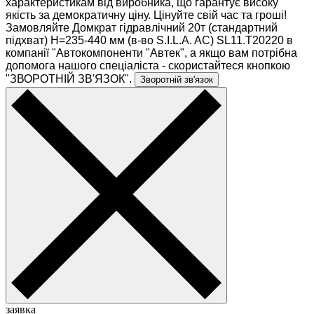
характеристикам від виробника, що гарантує високу
якість за демократичну ціну. Цінуйте свій час та гроші!
Замовляйте Домкрат гідравлічний 20т (стандартний
підхват) H=235-440 мм (в-во S.I.L.A. AC) SL11.T20220 в
компанії "Автокомпоненти "Автек", а якщо вам потрібна
допомога нашого спеціаліста - скористайтеся кнопкою
"ЗВОРОТНІЙ ЗВ'ЯЗОК".
Зворотній зв'язок
заявка