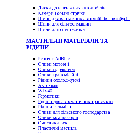
Диски до вантажних автомобілів
Камери і обідні стрічки
Шини для вантажних автомобілів і автобусів
Шини для сільгоспмашин
Шини для спецтехніки
МАСТИЛЬНІ МАТЕРІАЛИ ТА
РІДИНИ
Реагент AdBlue
Оливи моторні
Оливи гідравлічні
Оливи трансмісійні
Рідини охолоджуючі
Автохімія
WD-40
Герметики
Рідини для автоматичних трансмісій
Рідини гальмівні
Оливи для сільського господарства
Оливи компресорні
Очисники рук
Пластичні мастила