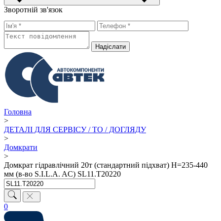
Зворотній зв'язок
Надiслати
Головна
>
ДЕТАЛІ ДЛЯ СЕРВІСУ / ТО / ДОГЛЯДУ
>
Домкрати
>
Домкрат гідравлічний 20т (стандартний підхват) H=235-440
мм (в-во S.I.L.A. AC) SL11.T20220
0