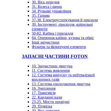
30. Вісь передня
31. Колеса і шини
34. Рульове управління
35. Гальма
37-38. Електроустаткування й прилади
39. Інструмент, приладдя, кріпильні
елементи
50-82. Кабіна і приладдя
84. Оперення кабіни, кузова та обвіс
Інші запчастини
Фільтри та фільтруючі елементи
ЗАПАСНІ ЧАСТИНИ FOTON
10. Запчастини двигуна
11. Система живлення
12. Система випуску та нейтралізації
вихлопних газів
13. Система охолодження двигуна
16. Зчеплення
17. Трансмісія
22. Карданні вали
23-25. Мости провідні
29. Підвіска
30. Вісь передня