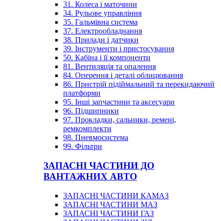
31. Колеса і маточини
34. Рульове управління
35. Гальмівна система
37. Електрообладнання
38. Прилади і датчики
39. Інструменти і пристосування
50. Кабіна і її компоненти
81. Вентиляція та опалення
84. Оперення і деталі облицювання
86. Пристрій підіймальний та перекидаючий
платформи
95. Інші запчастини та аксесуари
96. Підшипники
97. Прокладки, сальники, ремені,
ремкомплекти
98. Пневмосистема
99. Фільтри
ЗАПАСНІ ЧАСТИНИ ДО
ВАНТАЖНИХ АВТО
ЗАПАСНІ ЧАСТИНИ КАМАЗ
ЗАПАСНІ ЧАСТИНИ МАЗ
ЗАПАСНІ ЧАСТИНИ ГАЗ