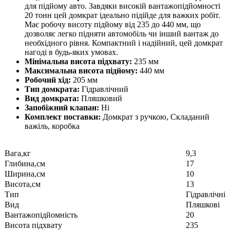
для підйому авто. Завдяки високій вантажопідйомності
20 тонн цей домкрат ідеально підійде для важких робіт.
Має робочу висоту підйому від 235 до 440 мм, що
дозволяє легко підняти автомобіль чи інший вантаж до
необхідного рівня. Компактний і надійний, цей домкрат
нагоді в будь-яких умовах.
Мінімальна висота підхвату:
235 мм
Максимальна висота підйому:
440 мм
Робочий хід:
205 мм
Тип домкрата:
Гідравлічний
Вид домкрата:
Пляшковий
Запобіжний клапан:
Ні
Комплект поставки:
Домкрат з ручкою, Складаний
важіль, коробка
Вага,кг
9,3
Глибина,см
17
Ширина,см
10
Висота,см
13
Тип
Гідравлічні
Вид
Пляшкові
Вантажопідйомність
20
Висота підхвату
235