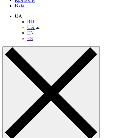
Контакти
Вхiд
UA
RU
UA
EN
ES