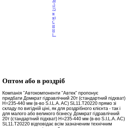
30
-5
75
м
м)
С
И
Н
І...
Оптом або в роздріб
Компанія "Автокомпоненти "Автек" пропонує
придбати Домкрат гідравлічний 20т (стандартний підхват)
H=235-440 мм (в-во S.I.L.A. AC) SL11.T20220 прямо зі
складу по вигідній ціні, як для роздрібного клієнта - так і
для малого або великого бізнесу. Домкрат гідравлічний
20т (стандартний підхват) H=235-440 мм (в-во S.I.L.A. AC)
SL11.T20220 відповідає всім зазначеним технічним