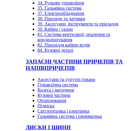
34. Рульове управління
35. Гальмівна система
37. Електрообладнання
38. Прилади та датчики
39. Аксесуари, інструменти та приладдя
50. Кабіна / салон
81. Система вентиляції, опалення та
кондиціонування
82. Приладдя кабіни водія
84. Кузовні деталі
ЗАПАСНІ ЧАСТИНИ ПРИЧЕПІВ ТА
НАПІВПРИЧЕПІВ
Аксесуари та супутні товари
Гідравлічна система
Колеса і маточини
Кузовні частини
Облицювання
Підвіска
Світлотехніка і електрика
Гальмівна система і пневматика
ДИСКИ І ШИНИ