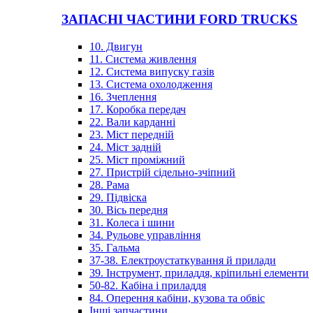
ЗАПАСНІ ЧАСТИНИ FORD TRUCKS
10. Двигун
11. Система живлення
12. Система випуску газів
13. Система охолодження
16. Зчеплення
17. Коробка передач
22. Вали карданні
23. Міст передній
24. Міст задній
25. Міст проміжний
27. Пристрій сідельно-зчіпний
28. Рама
29. Підвіска
30. Вісь передня
31. Колеса і шини
34. Рульове управління
35. Гальма
37-38. Електроустаткування й прилади
39. Інструмент, приладдя, кріпильні елементи
50-82. Кабіна і приладдя
84. Оперення кабіни, кузова та обвіс
Інші запчастини