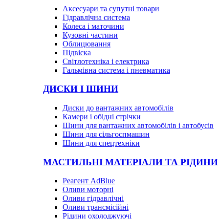
Аксесуари та супутні товари
Гідравлічна система
Колеса і маточини
Кузовні частини
Облицювання
Підвіска
Світлотехніка і електрика
Гальмівна система і пневматика
ДИСКИ І ШИНИ
Диски до вантажних автомобілів
Камери і обідні стрічки
Шини для вантажних автомобілів і автобусів
Шини для сільгоспмашин
Шини для спецтехніки
МАСТИЛЬНІ МАТЕРІАЛИ ТА РІДИНИ
Реагент AdBlue
Оливи моторні
Оливи гідравлічні
Оливи трансмісійні
Рідини охолоджуючі