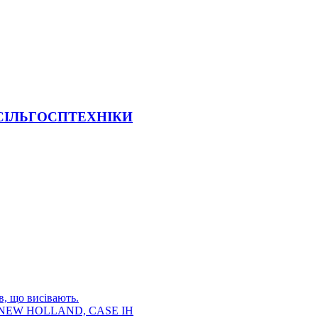
 СІЛЬГОСПТЕХНІКИ
в, що висівають.
E, NEW HOLLAND, CASE IH