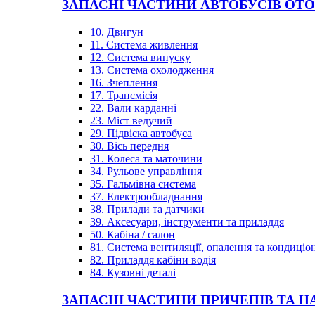
ЗАПАСНІ ЧАСТИНИ АВТОБУСІВ OT
10. Двигун
11. Система живлення
12. Система випуску
13. Система охолодження
16. Зчеплення
17. Трансмісія
22. Вали карданні
23. Міст ведучий
29. Підвіска автобуса
30. Вісь передня
31. Колеса та маточини
34. Рульове управління
35. Гальмівна система
37. Електрообладнання
38. Прилади та датчики
39. Аксесуари, інструменти та приладдя
50. Кабіна / салон
81. Система вентиляції, опалення та кондиці
82. Приладдя кабіни водія
84. Кузовні деталі
ЗАПАСНІ ЧАСТИНИ ПРИЧЕПІВ ТА Н