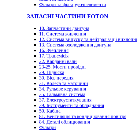
Фільтри та фільтруючі елементи
ЗАПАСНІ ЧАСТИНИ FOTON
10. Запчастини двигуна
11. Система живлення
12. Система випуску та нейтралізації вихлопн
13. Система охолодження двигуна
16. Зчеплення
17. Трансмісія
22. Карданні вали
23-25. Мости провідні
29. Підвіска
30. Вісь передня
31. Колеса та маточини
34. Рульове керування
35. Гальмівна система
37. Електроустаткування
39. Інструменти та обладнання
50. Кабіна
81. Вентиляція та кондиціювання повітря
84. Деталі облицювання
Фільтри