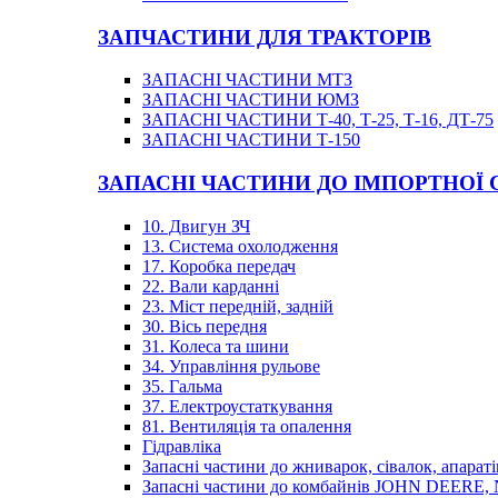
ЗАПЧАСТИНИ ДЛЯ ТРАКТОРІВ
ЗАПАСНІ ЧАСТИНИ МТЗ
ЗАПАСНІ ЧАСТИНИ ЮМЗ
ЗАПАСНІ ЧАСТИНИ Т-40, Т-25, Т-16, ДТ-75
ЗАПАСНІ ЧАСТИНИ Т-150
ЗАПАСНІ ЧАСТИНИ ДО ІМПОРТНОЇ
10. Двигун ЗЧ
13. Система охолодження
17. Коробка передач
22. Вали карданні
23. Міст передній, задній
30. Вісь передня
31. Колеса та шини
34. Управління рульове
35. Гальма
37. Електроустаткування
81. Вентиляція та опалення
Гідравліка
Запасні частини до жниварок, сівалок, апараті
Запасні частини до комбайнів JOHN DEER