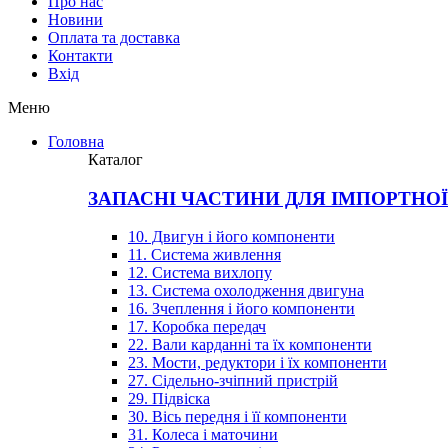
Про нас
Новини
Оплата та доставка
Контакти
Вхiд
Меню
Головна
Каталог
ЗАПАСНІ ЧАСТИНИ ДЛЯ ІМПОРТНО
10. Двигун і його компоненти
11. Система живлення
12. Система вихлопу
13. Система охолодження двигуна
16. Зчеплення і його компоненти
17. Коробка передач
22. Вали карданні та їх компоненти
23. Мости, редуктори і їх компоненти
27. Сідельно-зчіпний пристрій
29. Підвіска
30. Вісь передня і її компоненти
31. Колеса і маточини