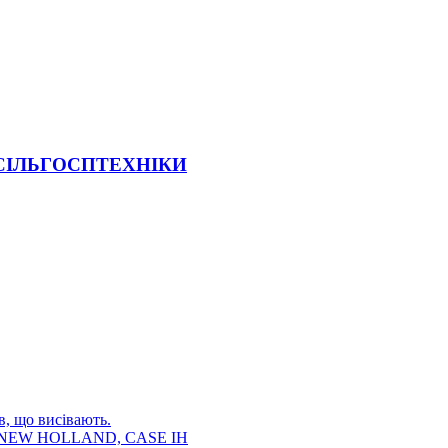
 СІЛЬГОСПТЕХНІКИ
в, що висівають.
E, NEW HOLLAND, CASE IH