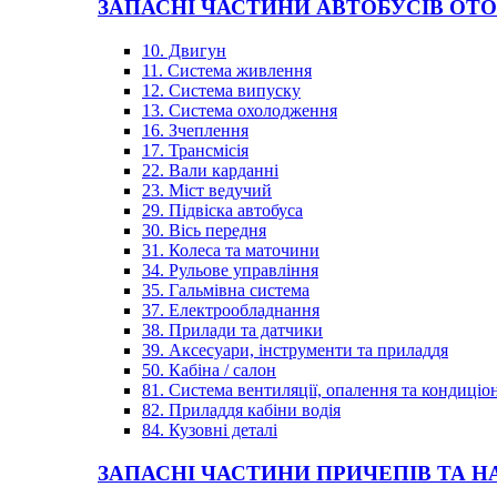
ЗАПАСНІ ЧАСТИНИ АВТОБУСІВ OT
10. Двигун
11. Система живлення
12. Система випуску
13. Система охолодження
16. Зчеплення
17. Трансмісія
22. Вали карданні
23. Міст ведучий
29. Підвіска автобуса
30. Вісь передня
31. Колеса та маточини
34. Рульове управління
35. Гальмівна система
37. Електрообладнання
38. Прилади та датчики
39. Аксесуари, інструменти та приладдя
50. Кабіна / салон
81. Система вентиляції, опалення та кондиці
82. Приладдя кабіни водія
84. Кузовні деталі
ЗАПАСНІ ЧАСТИНИ ПРИЧЕПІВ ТА Н