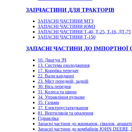
ЗАПЧАСТИНИ ДЛЯ ТРАКТОРІВ
ЗАПАСНІ ЧАСТИНИ МТЗ
ЗАПАСНІ ЧАСТИНИ ЮМЗ
ЗАПАСНІ ЧАСТИНИ Т-40, Т-25, Т-16, ДТ-75
ЗАПАСНІ ЧАСТИНИ Т-150
ЗАПАСНІ ЧАСТИНИ ДО ІМПОРТНОЇ
10. Двигун ЗЧ
13. Система охолодження
17. Коробка передач
22. Вали карданні
23. Міст передній, задній
30. Вісь передня
31. Колеса та шини
34. Управління рульове
35. Гальма
37. Електроустаткування
81. Вентиляція та опалення
Гідравліка
Запасні частини до жниварок, сівалок, апараті
Запасні частини до комбайнів JOHN DEER