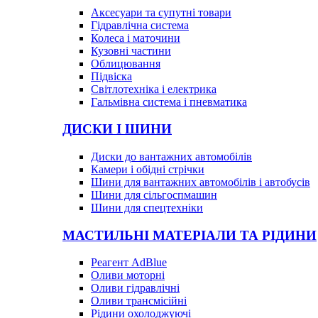
Аксесуари та супутні товари
Гідравлічна система
Колеса і маточини
Кузовні частини
Облицювання
Підвіска
Світлотехніка і електрика
Гальмівна система і пневматика
ДИСКИ І ШИНИ
Диски до вантажних автомобілів
Камери і обідні стрічки
Шини для вантажних автомобілів і автобусів
Шини для сільгоспмашин
Шини для спецтехніки
МАСТИЛЬНІ МАТЕРІАЛИ ТА РІДИНИ
Реагент AdBlue
Оливи моторні
Оливи гідравлічні
Оливи трансмісійні
Рідини охолоджуючі