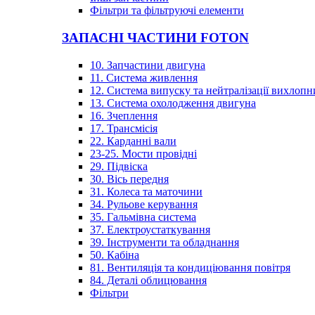
Фільтри та фільтруючі елементи
ЗАПАСНІ ЧАСТИНИ FOTON
10. Запчастини двигуна
11. Система живлення
12. Система випуску та нейтралізації вихлопн
13. Система охолодження двигуна
16. Зчеплення
17. Трансмісія
22. Карданні вали
23-25. Мости провідні
29. Підвіска
30. Вісь передня
31. Колеса та маточини
34. Рульове керування
35. Гальмівна система
37. Електроустаткування
39. Інструменти та обладнання
50. Кабіна
81. Вентиляція та кондиціювання повітря
84. Деталі облицювання
Фільтри