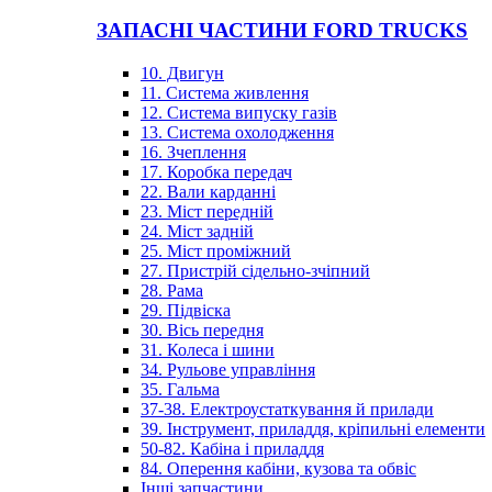
ЗАПАСНІ ЧАСТИНИ FORD TRUCKS
10. Двигун
11. Система живлення
12. Система випуску газів
13. Система охолодження
16. Зчеплення
17. Коробка передач
22. Вали карданні
23. Міст передній
24. Міст задній
25. Міст проміжний
27. Пристрій сідельно-зчіпний
28. Рама
29. Підвіска
30. Вісь передня
31. Колеса і шини
34. Рульове управління
35. Гальма
37-38. Електроустаткування й прилади
39. Інструмент, приладдя, кріпильні елементи
50-82. Кабіна і приладдя
84. Оперення кабіни, кузова та обвіс
Інші запчастини