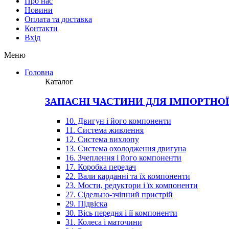
Про нас
Новини
Оплата та доставка
Контакти
Вхiд
Меню
Головна
Каталог
ЗАПАСНІ ЧАСТИНИ ДЛЯ ІМПОРТНО
10. Двигун і його компоненти
11. Система живлення
12. Система вихлопу
13. Система охолодження двигуна
16. Зчеплення і його компоненти
17. Коробка передач
22. Вали карданні та їх компоненти
23. Мости, редуктори і їх компоненти
27. Сідельно-зчіпний пристрій
29. Підвіска
30. Вісь передня і її компоненти
31. Колеса і маточини