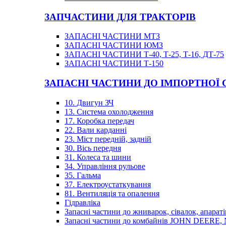
ЗАПЧАСТИНИ ДЛЯ ТРАКТОРІВ
ЗАПАСНІ ЧАСТИНИ МТЗ
ЗАПАСНІ ЧАСТИНИ ЮМЗ
ЗАПАСНІ ЧАСТИНИ Т-40, Т-25, Т-16, ДТ-75
ЗАПАСНІ ЧАСТИНИ Т-150
ЗАПАСНІ ЧАСТИНИ ДО ІМПОРТНОЇ
10. Двигун ЗЧ
13. Система охолодження
17. Коробка передач
22. Вали карданні
23. Міст передній, задній
30. Вісь передня
31. Колеса та шини
34. Управління рульове
35. Гальма
37. Електроустаткування
81. Вентиляція та опалення
Гідравліка
Запасні частини до жниварок, сівалок, апараті
Запасні частини до комбайнів JOHN DEER