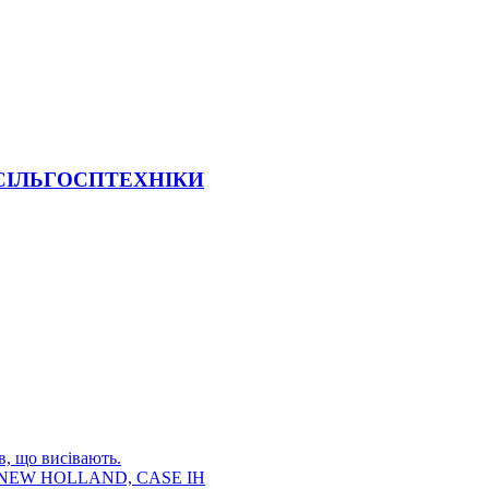
 СІЛЬГОСПТЕХНІКИ
в, що висівають.
E, NEW HOLLAND, CASE IH