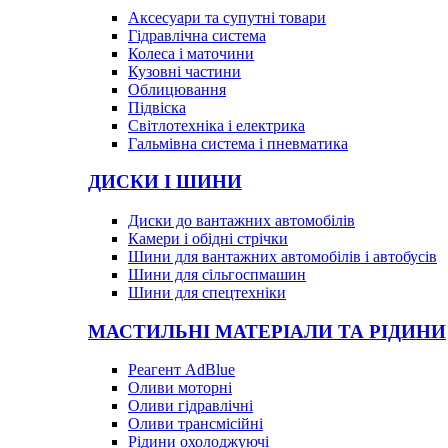
Аксесуари та супутні товари
Гідравлічна система
Колеса і маточини
Кузовні частини
Облицювання
Підвіска
Світлотехніка і електрика
Гальмівна система і пневматика
ДИСКИ І ШИНИ
Диски до вантажних автомобілів
Камери і обідні стрічки
Шини для вантажних автомобілів і автобусів
Шини для сільгоспмашин
Шини для спецтехніки
МАСТИЛЬНІ МАТЕРІАЛИ ТА РІДИНИ
Реагент AdBlue
Оливи моторні
Оливи гідравлічні
Оливи трансмісійні
Рідини охолоджуючі