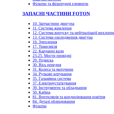
Фільтри та фільтруючі елементи
ЗАПАСНІ ЧАСТИНИ FOTON
10. Запчастини двигуна
11. Система живлення
12. Система випуску та нейтралізації вихлопн
13. Система охолодження двигуна
16. Зчеплення
17. Трансмісія
22. Карданні вали
23-25. Мости провідні
29. Підвіска
30. Вісь передня
31. Колеса та маточини
34. Рульове керування
35. Гальмівна система
37. Електроустаткування
39. Інструменти та обладнання
50. Кабіна
81. Вентиляція та кондиціювання повітря
84. Деталі облицювання
Фільтри