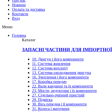
Про нас
Новини
Оплата та доставка
Контакти
Вхiд
Меню
Головна
Каталог
ЗАПАСНІ ЧАСТИНИ ДЛЯ ІМПОРТНО
10. Двигун і його компоненти
11. Система живлення
12. Система вихлопу
13. Система охолодження двигуна
16. Зчеплення і його компоненти
17. Коробка передач
22. Вали карданні та їх компоненти
23. Мости, редуктори і їх компоненти
27. Сідельно-зчіпний пристрій
29. Підвіска
30. Вісь передня і її компоненти
31. Колеса і маточини