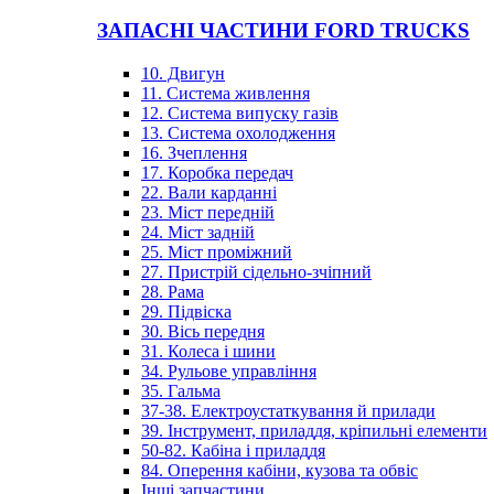
ЗАПАСНІ ЧАСТИНИ FORD TRUCKS
10. Двигун
11. Система живлення
12. Система випуску газів
13. Система охолодження
16. Зчеплення
17. Коробка передач
22. Вали карданні
23. Міст передній
24. Міст задній
25. Міст проміжний
27. Пристрій сідельно-зчіпний
28. Рама
29. Підвіска
30. Вісь передня
31. Колеса і шини
34. Рульове управління
35. Гальма
37-38. Електроустаткування й прилади
39. Інструмент, приладдя, кріпильні елементи
50-82. Кабіна і приладдя
84. Оперення кабіни, кузова та обвіс
Інші запчастини