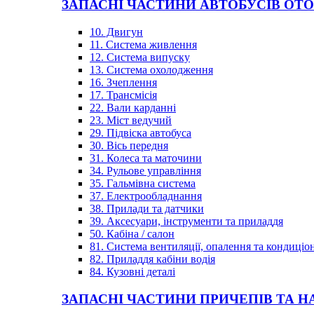
ЗАПАСНІ ЧАСТИНИ АВТОБУСІВ OT
10. Двигун
11. Система живлення
12. Система випуску
13. Система охолодження
16. Зчеплення
17. Трансмісія
22. Вали карданні
23. Міст ведучий
29. Підвіска автобуса
30. Вісь передня
31. Колеса та маточини
34. Рульове управління
35. Гальмівна система
37. Електрообладнання
38. Прилади та датчики
39. Аксесуари, інструменти та приладдя
50. Кабіна / салон
81. Система вентиляції, опалення та кондиці
82. Приладдя кабіни водія
84. Кузовні деталі
ЗАПАСНІ ЧАСТИНИ ПРИЧЕПІВ ТА Н