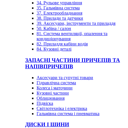
34. Рульове управління
35. Гальмівна система
37. Електрообладнання
38. Прилади та датчики
39. Аксесуари, інструменти та приладдя
50. Кабіна / салон
81. Система вентиляції, опалення та
кондиціонування
82. Приладдя кабіни водія
84. Кузовні деталі
ЗАПАСНІ ЧАСТИНИ ПРИЧЕПІВ ТА
НАПІВПРИЧЕПІВ
Аксесуари та супутні товари
Гідравлічна система
Колеса і маточини
Кузовні частини
Облицювання
Підвіска
Світлотехніка і електрика
Гальмівна система і пневматика
ДИСКИ І ШИНИ