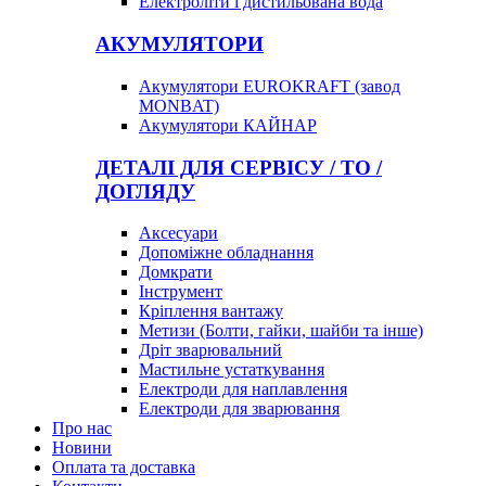
Електроліти і дистильована вода
АКУМУЛЯТОРИ
Акумулятори EUROKRAFT (завод
MONBAT)
Акумулятори КАЙНАР
ДЕТАЛІ ДЛЯ СЕРВІСУ / ТО /
ДОГЛЯДУ
Аксесуари
Допоміжне обладнання
Домкрати
Інструмент
Кріплення вантажу
Метизи (Болти, гайки, шайби та інше)
Дріт зварювальний
Мастильне устаткування
Електроди для наплавлення
Електроди для зварювання
Про нас
Новини
Оплата та доставка