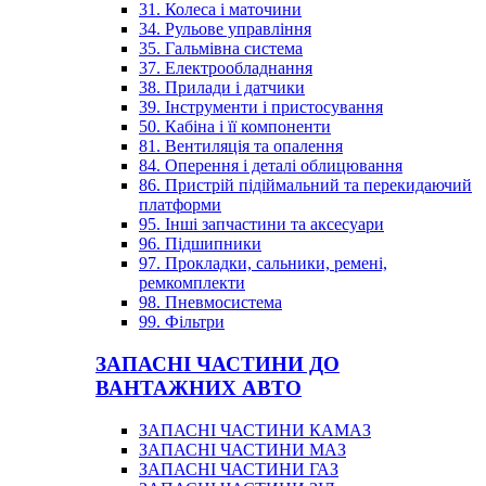
31. Колеса і маточини
34. Рульове управління
35. Гальмівна система
37. Електрообладнання
38. Прилади і датчики
39. Інструменти і пристосування
50. Кабіна і її компоненти
81. Вентиляція та опалення
84. Оперення і деталі облицювання
86. Пристрій підіймальний та перекидаючий
платформи
95. Інші запчастини та аксесуари
96. Підшипники
97. Прокладки, сальники, ремені,
ремкомплекти
98. Пневмосистема
99. Фільтри
ЗАПАСНІ ЧАСТИНИ ДО
ВАНТАЖНИХ АВТО
ЗАПАСНІ ЧАСТИНИ КАМАЗ
ЗАПАСНІ ЧАСТИНИ МАЗ
ЗАПАСНІ ЧАСТИНИ ГАЗ