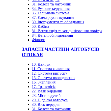
31. Колеса та маточини
34. Рульове керування
35. Гальмівна система
37. Електроустаткування
39. Інструменти та обладнання
50. Кабіна
81. Вентиляція та кондиціювання повітря
84. Деталі облицювання
Фільтри
ЗАПАСНІ ЧАСТИНИ АВТОБУСІВ
OTOKAR
10. Двигун
11. Система живлення
12. Система випуску
13. Система охолодження
16. Зчеплення
17. Трансмісія
22. Вали карданні
23. Міст ведучий
29. Підвіска автобуса
30. Вісь передня
31. Колеса та маточини