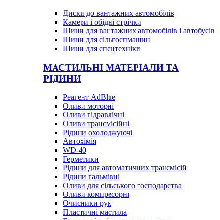
Диски до вантажних автомобілів
Камери і обідні стрічки
Шини для вантажних автомобілів і автобусів
Шини для сільгоспмашин
Шини для спецтехніки
МАСТИЛЬНІ МАТЕРІАЛИ ТА
РІДИНИ
Реагент AdBlue
Оливи моторні
Оливи гідравлічні
Оливи трансмісійні
Рідини охолоджуючі
Автохімія
WD-40
Герметики
Рідини для автоматичних трансмісій
Рідини гальмівні
Оливи для сільського господарства
Оливи компресорні
Очисники рук
Пластичні мастила