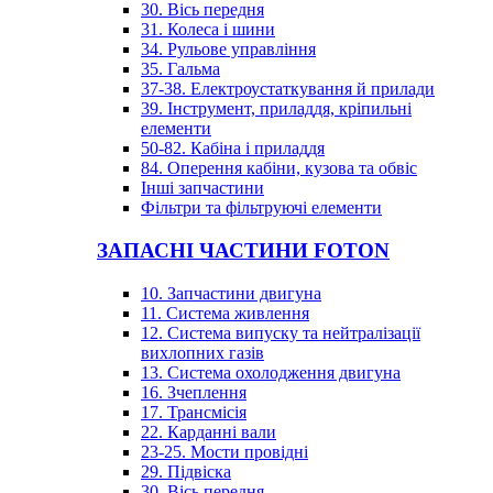
30. Вісь передня
31. Колеса і шини
34. Рульове управління
35. Гальма
37-38. Електроустаткування й прилади
39. Інструмент, приладдя, кріпильні
елементи
50-82. Кабіна і приладдя
84. Оперення кабіни, кузова та обвіс
Інші запчастини
Фільтри та фільтруючі елементи
ЗАПАСНІ ЧАСТИНИ FOTON
10. Запчастини двигуна
11. Система живлення
12. Система випуску та нейтралізації
вихлопних газів
13. Система охолодження двигуна
16. Зчеплення
17. Трансмісія
22. Карданні вали
23-25. Мости провідні
29. Підвіска
30. Вісь передня