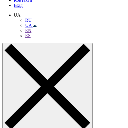
Контакти
Вхiд
UA
RU
UA
EN
ES