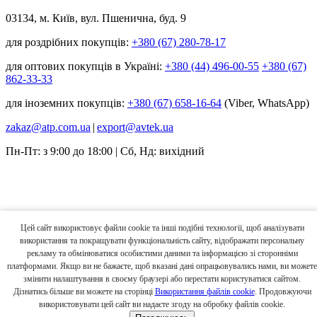
03134, м. Київ, вул. Пшенична, буд. 9
для роздрібних покупців:
+380 (67) 280-78-17
для оптових покупців в Україні:
+380 (44) 496-00-55
+380 (67)
862-33-33
для іноземних покупців:
+380 (67) 658-16-64
(Viber, WhatsApp)
zakaz@atp.com.ua
|
export@avtek.ua
Пн-Пт: з 9:00 до 18:00 | Сб, Нд: вихідний
Цей сайт використовує файли cookie та інші подібні технології, щоб аналізувати
використання та покращувати функціональність сайту, відображати персональну
рекламу та обмінюватися особистими даними та інформацією зі сторонніми
платформами. Якщо ви не бажаєте, щоб вказані дані опрацьовувались нами, ви можете
змінити налаштування в своєму браузері або перестати користуватися сайтом.
Дізнатись більше ви можете на сторінці
Використання файлів cookie
. Продовжуючи
використовувати цей сайт ви надаєте згоду на обробку файлів cookie.