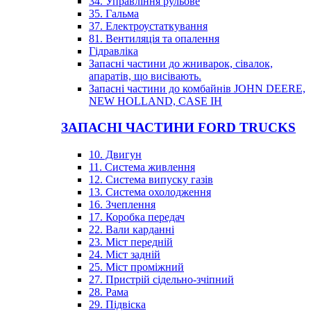
34. Управління рульове
35. Гальма
37. Електроустаткування
81. Вентиляція та опалення
Гідравліка
Запасні частини до жниварок, сівалок,
апаратів, що висівають.
Запасні частини до комбайнів JOHN DEERE,
NEW HOLLAND, CASE IH
ЗАПАСНІ ЧАСТИНИ FORD TRUCKS
10. Двигун
11. Система живлення
12. Система випуску газів
13. Система охолодження
16. Зчеплення
17. Коробка передач
22. Вали карданні
23. Міст передній
24. Міст задній
25. Міст проміжний
27. Пристрій сідельно-зчіпний
28. Рама
29. Підвіска