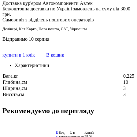
Доставка кур'єром Автокомпоненти Автек
Безкоштовна доставка по Україні замовлень на суму від 3000
грн.
Самовивіз з відділень поштових операторів
Делівері, Кат Карго, Нова пошта, САТ, Укрпошта
Відправимо 10 серпня
купити в 1 клік
В кошик
Характеристики
Вага,кг
0,225
Глибина,см
10
Ширина,см
3
Висота,см
3
Рекомендуємо до перегляду
В
Код
Є в
Китай
36.66