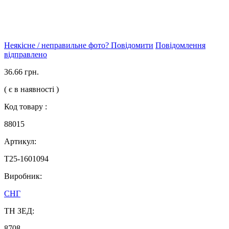
Неякісне / неправильне фото? Повідомити
Повідомлення
відправлено
36.66 грн.
( є в наявності )
Код товару :
88015
Артикул:
Т25-1601094
Виробник:
СНГ
ТН ЗЕД:
8708