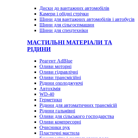
Диски до вантажних автомобілів
Камери і обідні стрічки
Шини для вантажних автомобілів і автобусів
Шини для сільгоспмашин
Шини для спецтехніки
МАСТИЛЬНІ МАТЕРІАЛИ ТА
РІДИНИ
Реагент AdBlue
Оливи моторні
Оливи гідравлічні
Оливи трансмісійні
Рідини охолоджуючі
Автохімія
WD-40
Герметики
Рідини для автоматичних трансмісій
Рідини гальмівні
Оливи для сільського господарства
Оливи компресорні
Очисники рук
Пластичні мастила