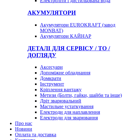
Електроліти і дистильована вода
АКУМУЛЯТОРИ
Акумулятори EUROKRAFT (завод
MONBAT)
Акумулятори КАЙНАР
ДЕТАЛІ ДЛЯ СЕРВІСУ / ТО /
ДОГЛЯДУ
Аксесуари
Допоміжне обладнання
Домкрати
Інструмент
Кріплення вантажу
Метизи (Болти, гайки, шайби та інше)
Дріт зварювальний
Мастильне устаткування
Електроди для наплавлення
Електроди для зварювання
Про нас
Новини
Оплата та доставка