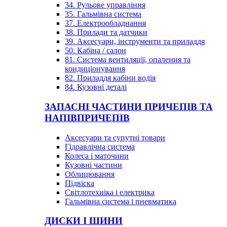
34. Рульове управління
35. Гальмівна система
37. Електрообладнання
38. Прилади та датчики
39. Аксесуари, інструменти та приладдя
50. Кабіна / салон
81. Система вентиляції, опалення та
кондиціонування
82. Приладдя кабіни водія
84. Кузовні деталі
ЗАПАСНІ ЧАСТИНИ ПРИЧЕПІВ ТА
НАПІВПРИЧЕПІВ
Аксесуари та супутні товари
Гідравлічна система
Колеса і маточини
Кузовні частини
Облицювання
Підвіска
Світлотехніка і електрика
Гальмівна система і пневматика
ДИСКИ І ШИНИ