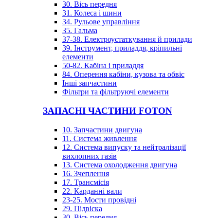
30. Вісь передня
31. Колеса і шини
34. Рульове управління
35. Гальма
37-38. Електроустаткування й прилади
39. Інструмент, приладдя, кріпильні
елементи
50-82. Кабіна і приладдя
84. Оперення кабіни, кузова та обвіс
Інші запчастини
Фільтри та фільтруючі елементи
ЗАПАСНІ ЧАСТИНИ FOTON
10. Запчастини двигуна
11. Система живлення
12. Система випуску та нейтралізації
вихлопних газів
13. Система охолодження двигуна
16. Зчеплення
17. Трансмісія
22. Карданні вали
23-25. Мости провідні
29. Підвіска
30. Вісь передня