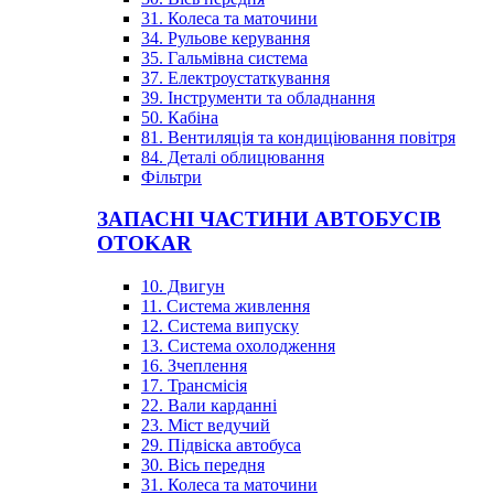
31. Колеса та маточини
34. Рульове керування
35. Гальмівна система
37. Електроустаткування
39. Інструменти та обладнання
50. Кабіна
81. Вентиляція та кондиціювання повітря
84. Деталі облицювання
Фільтри
ЗАПАСНІ ЧАСТИНИ АВТОБУСІВ
OTOKAR
10. Двигун
11. Система живлення
12. Система випуску
13. Система охолодження
16. Зчеплення
17. Трансмісія
22. Вали карданні
23. Міст ведучий
29. Підвіска автобуса
30. Вісь передня
31. Колеса та маточини