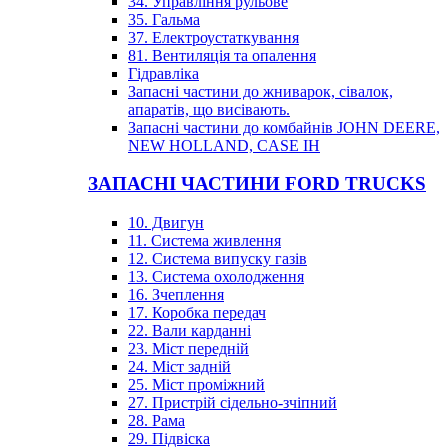
34. Управління рульове
35. Гальма
37. Електроустаткування
81. Вентиляція та опалення
Гідравліка
Запасні частини до жниварок, сівалок,
апаратів, що висівають.
Запасні частини до комбайнів JOHN DEERE,
NEW HOLLAND, CASE IH
ЗАПАСНІ ЧАСТИНИ FORD TRUCKS
10. Двигун
11. Система живлення
12. Система випуску газів
13. Система охолодження
16. Зчеплення
17. Коробка передач
22. Вали карданні
23. Міст передній
24. Міст задній
25. Міст проміжний
27. Пристрій сідельно-зчіпний
28. Рама
29. Підвіска