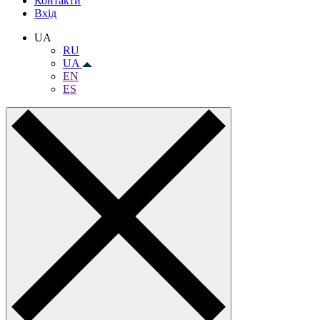
Контакти
Вхiд
UA
RU
UA
EN
ES