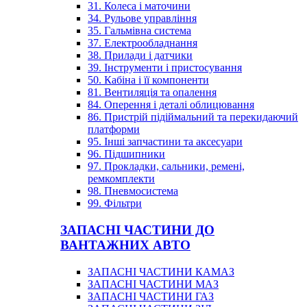
31. Колеса і маточини
34. Рульове управління
35. Гальмівна система
37. Електрообладнання
38. Прилади і датчики
39. Інструменти і пристосування
50. Кабіна і її компоненти
81. Вентиляція та опалення
84. Оперення і деталі облицювання
86. Пристрій підіймальний та перекидаючий
платформи
95. Інші запчастини та аксесуари
96. Підшипники
97. Прокладки, сальники, ремені,
ремкомплекти
98. Пневмосистема
99. Фільтри
ЗАПАСНІ ЧАСТИНИ ДО
ВАНТАЖНИХ АВТО
ЗАПАСНІ ЧАСТИНИ КАМАЗ
ЗАПАСНІ ЧАСТИНИ МАЗ
ЗАПАСНІ ЧАСТИНИ ГАЗ