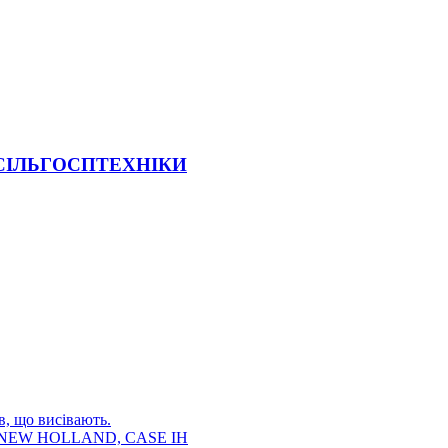
 СІЛЬГОСПТЕХНІКИ
в, що висівають.
E, NEW HOLLAND, CASE IH