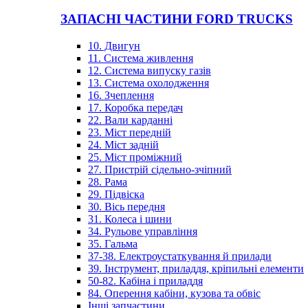
ЗАПАСНІ ЧАСТИНИ FORD TRUCKS
10. Двигун
11. Система живлення
12. Система випуску газів
13. Система охолодження
16. Зчеплення
17. Коробка передач
22. Вали карданні
23. Міст передній
24. Міст задній
25. Міст проміжний
27. Пристрій сідельно-зчіпний
28. Рама
29. Підвіска
30. Вісь передня
31. Колеса і шини
34. Рульове управління
35. Гальма
37-38. Електроустаткування й прилади
39. Інструмент, приладдя, кріпильні елементи
50-82. Кабіна і приладдя
84. Оперення кабіни, кузова та обвіс
Інші запчастини