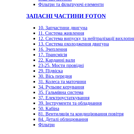
Фільтри та фільтруючі елементи
ЗАПАСНІ ЧАСТИНИ FOTON
10. Запчастини двигуна
11. Система живлення
12. Система випуску та нейтралізації вихлопн
13. Система охолодження двигуна
16. Зчеплення
17. Трансмісія
22. Карданні вали
23-25. Мости провідні
29. Підвіска
30. Вісь передня
31. Колеса та маточини
34. Рульове керування
35. Гальмівна система
37. Електроустаткування
39. Інструменти та обладнання
50. Кабіна
81. Вентиляція та кондиціювання повітря
84. Деталі облицювання
Фільтри