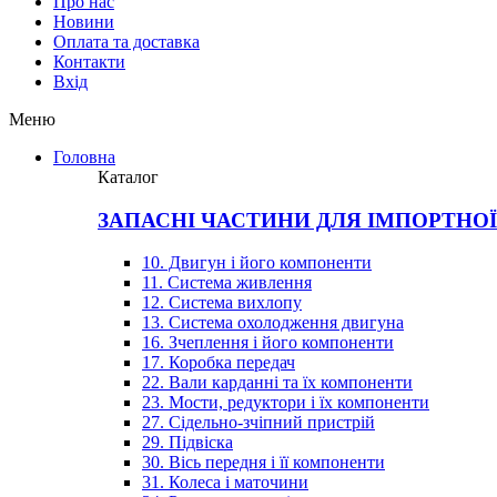
Про нас
Новини
Оплата та доставка
Контакти
Вхiд
Меню
Головна
Каталог
ЗАПАСНІ ЧАСТИНИ ДЛЯ ІМПОРТНО
10. Двигун і його компоненти
11. Система живлення
12. Система вихлопу
13. Система охолодження двигуна
16. Зчеплення і його компоненти
17. Коробка передач
22. Вали карданні та їх компоненти
23. Мости, редуктори і їх компоненти
27. Сідельно-зчіпний пристрій
29. Підвіска
30. Вісь передня і її компоненти
31. Колеса і маточини