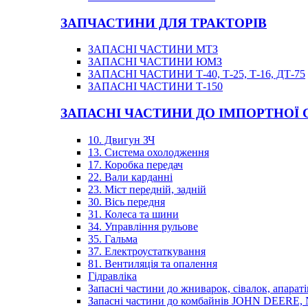
ЗАПЧАСТИНИ ДЛЯ ТРАКТОРІВ
ЗАПАСНІ ЧАСТИНИ МТЗ
ЗАПАСНІ ЧАСТИНИ ЮМЗ
ЗАПАСНІ ЧАСТИНИ Т-40, Т-25, Т-16, ДТ-75
ЗАПАСНІ ЧАСТИНИ Т-150
ЗАПАСНІ ЧАСТИНИ ДО ІМПОРТНОЇ
10. Двигун ЗЧ
13. Система охолодження
17. Коробка передач
22. Вали карданні
23. Міст передній, задній
30. Вісь передня
31. Колеса та шини
34. Управління рульове
35. Гальма
37. Електроустаткування
81. Вентиляція та опалення
Гідравліка
Запасні частини до жниварок, сівалок, апараті
Запасні частини до комбайнів JOHN DEER