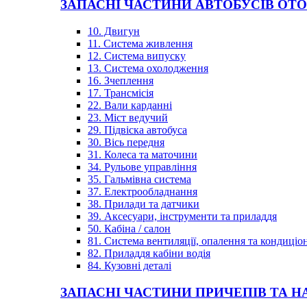
ЗАПАСНІ ЧАСТИНИ АВТОБУСІВ OT
10. Двигун
11. Система живлення
12. Система випуску
13. Система охолодження
16. Зчеплення
17. Трансмісія
22. Вали карданні
23. Міст ведучий
29. Підвіска автобуса
30. Вісь передня
31. Колеса та маточини
34. Рульове управління
35. Гальмівна система
37. Електрообладнання
38. Прилади та датчики
39. Аксесуари, інструменти та приладдя
50. Кабіна / салон
81. Система вентиляції, опалення та кондиці
82. Приладдя кабіни водія
84. Кузовні деталі
ЗАПАСНІ ЧАСТИНИ ПРИЧЕПІВ ТА Н