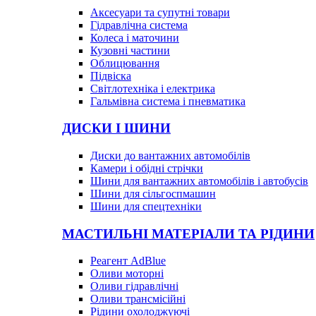
Аксесуари та супутні товари
Гідравлічна система
Колеса і маточини
Кузовні частини
Облицювання
Підвіска
Світлотехніка і електрика
Гальмівна система і пневматика
ДИСКИ І ШИНИ
Диски до вантажних автомобілів
Камери і обідні стрічки
Шини для вантажних автомобілів і автобусів
Шини для сільгоспмашин
Шини для спецтехніки
МАСТИЛЬНІ МАТЕРІАЛИ ТА РІДИНИ
Реагент AdBlue
Оливи моторні
Оливи гідравлічні
Оливи трансмісійні
Рідини охолоджуючі