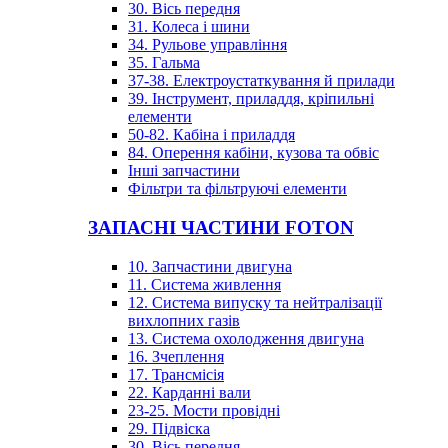
30. Вісь передня
31. Колеса і шини
34. Рульове управління
35. Гальма
37-38. Електроустаткування й прилади
39. Інструмент, приладдя, кріпильні
елементи
50-82. Кабіна і приладдя
84. Оперення кабіни, кузова та обвіс
Інші запчастини
Фільтри та фільтруючі елементи
ЗАПАСНІ ЧАСТИНИ FOTON
10. Запчастини двигуна
11. Система живлення
12. Система випуску та нейтралізації
вихлопних газів
13. Система охолодження двигуна
16. Зчеплення
17. Трансмісія
22. Карданні вали
23-25. Мости провідні
29. Підвіска
30. Вісь передня