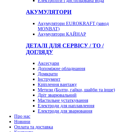
Електроліти і дистильована вода
АКУМУЛЯТОРИ
Акумулятори EUROKRAFT (завод
MONBAT)
Акумулятори КАЙНАР
ДЕТАЛІ ДЛЯ СЕРВІСУ / ТО /
ДОГЛЯДУ
Аксесуари
Допоміжне обладнання
Домкрати
Інструмент
Кріплення вантажу
Метизи (Болти, гайки, шайби та інше)
Дріт зварювальний
Мастильне устаткування
Електроди для наплавлення
Електроди для зварювання
Про нас
Новини
Оплата та доставка