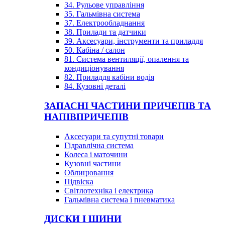
34. Рульове управління
35. Гальмівна система
37. Електрообладнання
38. Прилади та датчики
39. Аксесуари, інструменти та приладдя
50. Кабіна / салон
81. Система вентиляції, опалення та
кондиціонування
82. Приладдя кабіни водія
84. Кузовні деталі
ЗАПАСНІ ЧАСТИНИ ПРИЧЕПІВ ТА
НАПІВПРИЧЕПІВ
Аксесуари та супутні товари
Гідравлічна система
Колеса і маточини
Кузовні частини
Облицювання
Підвіска
Світлотехніка і електрика
Гальмівна система і пневматика
ДИСКИ І ШИНИ