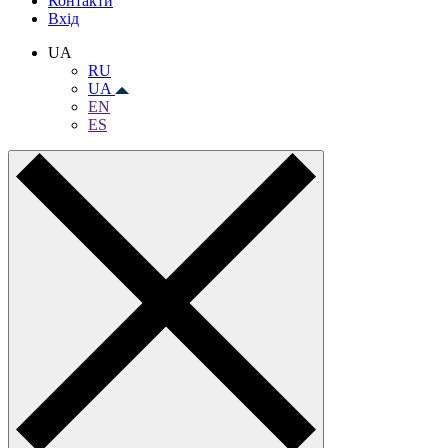
Контакти
Вхiд
UA
RU
UA
EN
ES