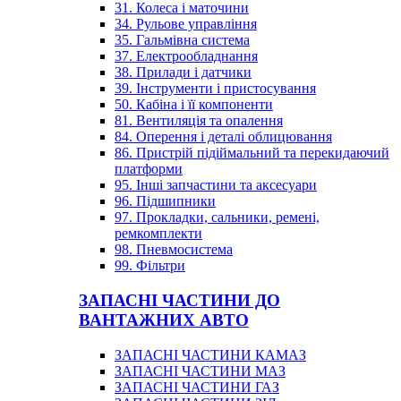
31. Колеса і маточини
34. Рульове управління
35. Гальмівна система
37. Електрообладнання
38. Прилади і датчики
39. Інструменти і пристосування
50. Кабіна і її компоненти
81. Вентиляція та опалення
84. Оперення і деталі облицювання
86. Пристрій підіймальний та перекидаючий
платформи
95. Інші запчастини та аксесуари
96. Підшипники
97. Прокладки, сальники, ремені,
ремкомплекти
98. Пневмосистема
99. Фільтри
ЗАПАСНІ ЧАСТИНИ ДО
ВАНТАЖНИХ АВТО
ЗАПАСНІ ЧАСТИНИ КАМАЗ
ЗАПАСНІ ЧАСТИНИ МАЗ
ЗАПАСНІ ЧАСТИНИ ГАЗ