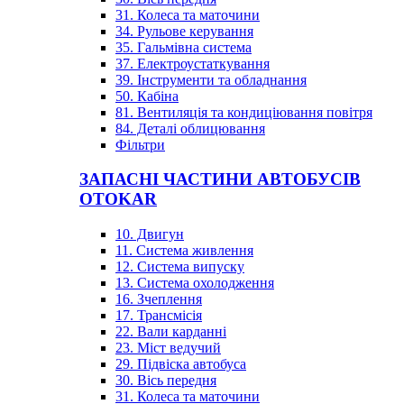
31. Колеса та маточини
34. Рульове керування
35. Гальмівна система
37. Електроустаткування
39. Інструменти та обладнання
50. Кабіна
81. Вентиляція та кондиціювання повітря
84. Деталі облицювання
Фільтри
ЗАПАСНІ ЧАСТИНИ АВТОБУСІВ
OTOKAR
10. Двигун
11. Система живлення
12. Система випуску
13. Система охолодження
16. Зчеплення
17. Трансмісія
22. Вали карданні
23. Міст ведучий
29. Підвіска автобуса
30. Вісь передня
31. Колеса та маточини