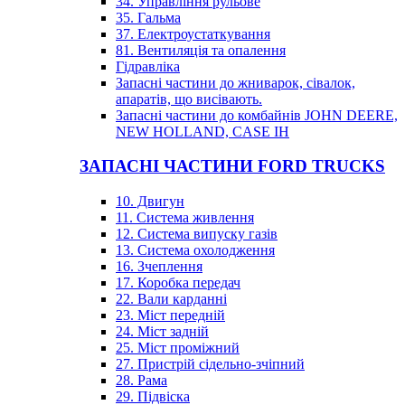
34. Управління рульове
35. Гальма
37. Електроустаткування
81. Вентиляція та опалення
Гідравліка
Запасні частини до жниварок, сівалок,
апаратів, що висівають.
Запасні частини до комбайнів JOHN DEERE,
NEW HOLLAND, CASE IH
ЗАПАСНІ ЧАСТИНИ FORD TRUCKS
10. Двигун
11. Система живлення
12. Система випуску газів
13. Система охолодження
16. Зчеплення
17. Коробка передач
22. Вали карданні
23. Міст передній
24. Міст задній
25. Міст проміжний
27. Пристрій сідельно-зчіпний
28. Рама
29. Підвіска