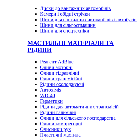
Диски до вантажних автомобілів
Камери і обідні стрічки
Шини для вантажних автомобілів і автобусів
Шини для сільгоспмашин
Шини для спецтехніки
МАСТИЛЬНІ МАТЕРІАЛИ ТА
РІДИНИ
Реагент AdBlue
Оливи моторні
Оливи гідравлічні
Оливи трансмісійні
Рідини охолоджуючі
Автохімія
WD-40
Герметики
Рідини для автоматичних трансмісій
Рідини гальмівні
Оливи для сільського господарства
Оливи компресорні
Очисники рук
Пластичні мастила