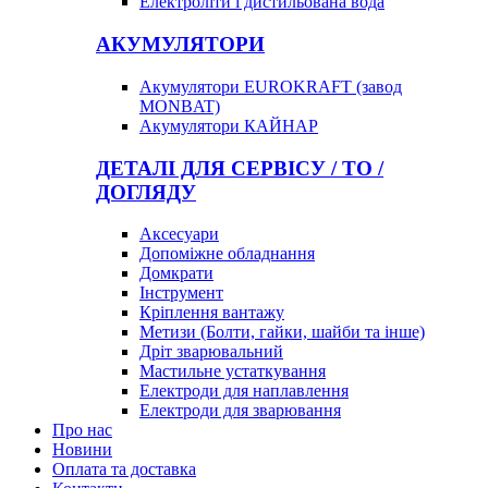
Електроліти і дистильована вода
АКУМУЛЯТОРИ
Акумулятори EUROKRAFT (завод
MONBAT)
Акумулятори КАЙНАР
ДЕТАЛІ ДЛЯ СЕРВІСУ / ТО /
ДОГЛЯДУ
Аксесуари
Допоміжне обладнання
Домкрати
Інструмент
Кріплення вантажу
Метизи (Болти, гайки, шайби та інше)
Дріт зварювальний
Мастильне устаткування
Електроди для наплавлення
Електроди для зварювання
Про нас
Новини
Оплата та доставка