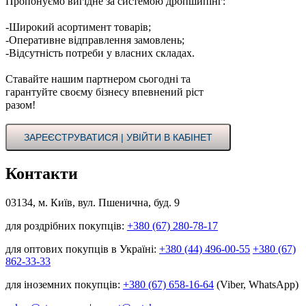
Пропонуємо вигідне за системою дропшипінг:
-Широкий асортимент товарів;
-Оперативне відправлення замовлень;
-Відсутність потреби у власних складах.
Ставайте нашим партнером сьогодні та
гарантуйте своєму бізнесу впевнений ріст
разом!
ЗАРЕЄСТРУВАТИСЯ | УВІЙТИ В КАБІНЕТ
Контакти
03134, м. Київ, вул. Пшенична, буд. 9
для роздрібних покупців:
+380 (67) 280-78-17
для оптових покупців в Україні:
+380 (44) 496-00-55
+380 (67)
862-33-33
для іноземних покупців:
+380 (67) 658-16-64
(Viber, WhatsApp)