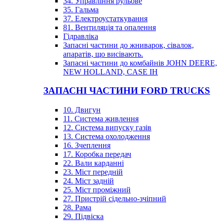
34. Управління рульове
35. Гальма
37. Електроустаткування
81. Вентиляція та опалення
Гідравліка
Запасні частини до жниварок, сівалок,
апаратів, що висівають.
Запасні частини до комбайнів JOHN DEERE,
NEW HOLLAND, CASE IH
ЗАПАСНІ ЧАСТИНИ FORD TRUCKS
10. Двигун
11. Система живлення
12. Система випуску газів
13. Система охолодження
16. Зчеплення
17. Коробка передач
22. Вали карданні
23. Міст передній
24. Міст задній
25. Міст проміжний
27. Пристрій сідельно-зчіпний
28. Рама
29. Підвіска