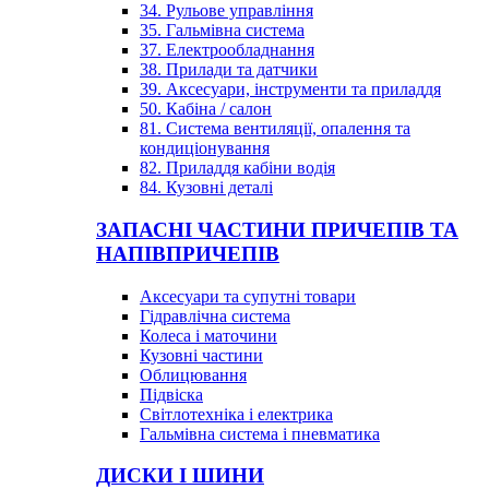
34. Рульове управління
35. Гальмівна система
37. Електрообладнання
38. Прилади та датчики
39. Аксесуари, інструменти та приладдя
50. Кабіна / салон
81. Система вентиляції, опалення та
кондиціонування
82. Приладдя кабіни водія
84. Кузовні деталі
ЗАПАСНІ ЧАСТИНИ ПРИЧЕПІВ ТА
НАПІВПРИЧЕПІВ
Аксесуари та супутні товари
Гідравлічна система
Колеса і маточини
Кузовні частини
Облицювання
Підвіска
Світлотехніка і електрика
Гальмівна система і пневматика
ДИСКИ І ШИНИ