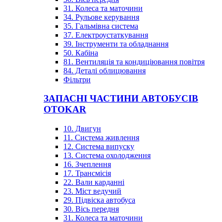
31. Колеса та маточини
34. Рульове керування
35. Гальмівна система
37. Електроустаткування
39. Інструменти та обладнання
50. Кабіна
81. Вентиляція та кондиціювання повітря
84. Деталі облицювання
Фільтри
ЗАПАСНІ ЧАСТИНИ АВТОБУСІВ
OTOKAR
10. Двигун
11. Система живлення
12. Система випуску
13. Система охолодження
16. Зчеплення
17. Трансмісія
22. Вали карданні
23. Міст ведучий
29. Підвіска автобуса
30. Вісь передня
31. Колеса та маточини