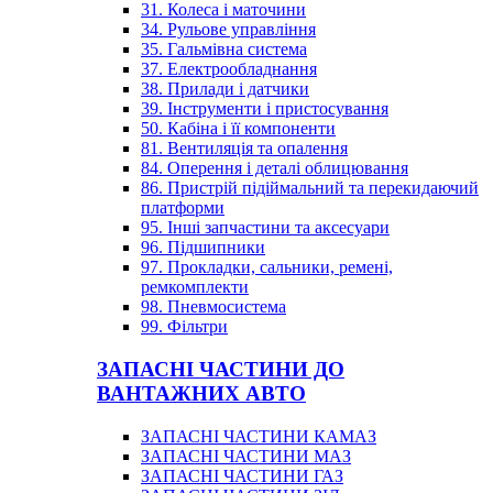
31. Колеса і маточини
34. Рульове управління
35. Гальмівна система
37. Електрообладнання
38. Прилади і датчики
39. Інструменти і пристосування
50. Кабіна і її компоненти
81. Вентиляція та опалення
84. Оперення і деталі облицювання
86. Пристрій підіймальний та перекидаючий
платформи
95. Інші запчастини та аксесуари
96. Підшипники
97. Прокладки, сальники, ремені,
ремкомплекти
98. Пневмосистема
99. Фільтри
ЗАПАСНІ ЧАСТИНИ ДО
ВАНТАЖНИХ АВТО
ЗАПАСНІ ЧАСТИНИ КАМАЗ
ЗАПАСНІ ЧАСТИНИ МАЗ
ЗАПАСНІ ЧАСТИНИ ГАЗ