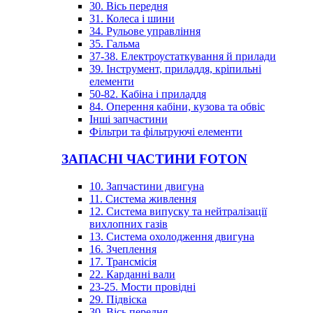
30. Вісь передня
31. Колеса і шини
34. Рульове управління
35. Гальма
37-38. Електроустаткування й прилади
39. Інструмент, приладдя, кріпильні
елементи
50-82. Кабіна і приладдя
84. Оперення кабіни, кузова та обвіс
Інші запчастини
Фільтри та фільтруючі елементи
ЗАПАСНІ ЧАСТИНИ FOTON
10. Запчастини двигуна
11. Система живлення
12. Система випуску та нейтралізації
вихлопних газів
13. Система охолодження двигуна
16. Зчеплення
17. Трансмісія
22. Карданні вали
23-25. Мости провідні
29. Підвіска
30. Вісь передня