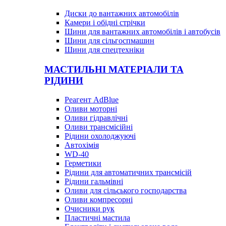
Диски до вантажних автомобілів
Камери і обідні стрічки
Шини для вантажних автомобілів і автобусів
Шини для сільгоспмашин
Шини для спецтехніки
МАСТИЛЬНІ МАТЕРІАЛИ ТА
РІДИНИ
Реагент AdBlue
Оливи моторні
Оливи гідравлічні
Оливи трансмісійні
Рідини охолоджуючі
Автохімія
WD-40
Герметики
Рідини для автоматичних трансмісій
Рідини гальмівні
Оливи для сільського господарства
Оливи компресорні
Очисники рук
Пластичні мастила