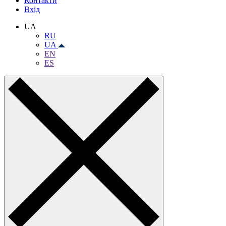
Контакти
Вхiд
UA
RU
UA
EN
ES