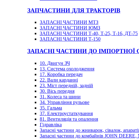
ЗАПЧАСТИНИ ДЛЯ ТРАКТОРІВ
ЗАПАСНІ ЧАСТИНИ МТЗ
ЗАПАСНІ ЧАСТИНИ ЮМЗ
ЗАПАСНІ ЧАСТИНИ Т-40, Т-25, Т-16, ДТ-75
ЗАПАСНІ ЧАСТИНИ Т-150
ЗАПАСНІ ЧАСТИНИ ДО ІМПОРТНОЇ
10. Двигун ЗЧ
13. Система охолодження
17. Коробка передач
22. Вали карданні
23. Міст передній, задній
30. Вісь передня
31. Колеса та шини
34. Управління рульове
35. Гальма
37. Електроустаткування
81. Вентиляція та опалення
Гідравліка
Запасні частини до жниварок, сівалок, апараті
Запасні частини до комбайнів JOHN DEER