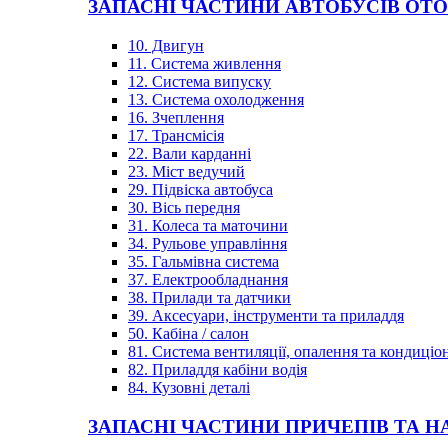
ЗАПАСНІ ЧАСТИНИ АВТОБУСІВ OT
10. Двигун
11. Система живлення
12. Система випуску
13. Система охолодження
16. Зчеплення
17. Трансмісія
22. Вали карданні
23. Міст ведучий
29. Підвіска автобуса
30. Вісь передня
31. Колеса та маточини
34. Рульове управління
35. Гальмівна система
37. Електрообладнання
38. Прилади та датчики
39. Аксесуари, інструменти та приладдя
50. Кабіна / салон
81. Система вентиляції, опалення та кондиці
82. Приладдя кабіни водія
84. Кузовні деталі
ЗАПАСНІ ЧАСТИНИ ПРИЧЕПІВ ТА Н