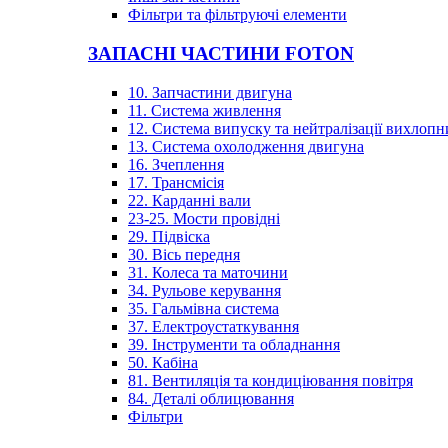
Фільтри та фільтруючі елементи
ЗАПАСНІ ЧАСТИНИ FOTON
10. Запчастини двигуна
11. Система живлення
12. Система випуску та нейтралізації вихлопн
13. Система охолодження двигуна
16. Зчеплення
17. Трансмісія
22. Карданні вали
23-25. Мости провідні
29. Підвіска
30. Вісь передня
31. Колеса та маточини
34. Рульове керування
35. Гальмівна система
37. Електроустаткування
39. Інструменти та обладнання
50. Кабіна
81. Вентиляція та кондиціювання повітря
84. Деталі облицювання
Фільтри