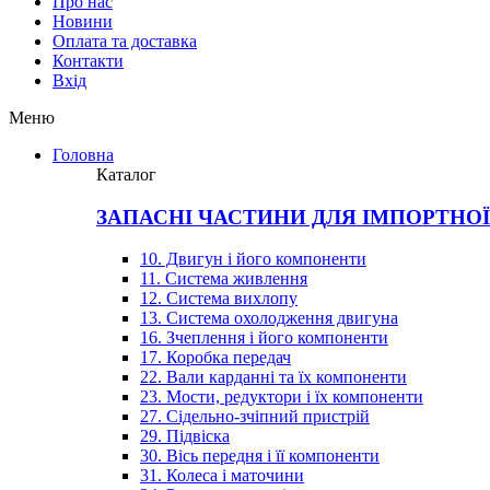
Про нас
Новини
Оплата та доставка
Контакти
Вхiд
Меню
Головна
Каталог
ЗАПАСНІ ЧАСТИНИ ДЛЯ ІМПОРТНО
10. Двигун і його компоненти
11. Система живлення
12. Система вихлопу
13. Система охолодження двигуна
16. Зчеплення і його компоненти
17. Коробка передач
22. Вали карданні та їх компоненти
23. Мости, редуктори і їх компоненти
27. Сідельно-зчіпний пристрій
29. Підвіска
30. Вісь передня і її компоненти
31. Колеса і маточини