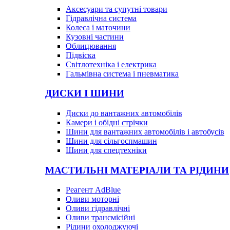
Аксесуари та супутні товари
Гідравлічна система
Колеса і маточини
Кузовні частини
Облицювання
Підвіска
Світлотехніка і електрика
Гальмівна система і пневматика
ДИСКИ І ШИНИ
Диски до вантажних автомобілів
Камери і обідні стрічки
Шини для вантажних автомобілів і автобусів
Шини для сільгоспмашин
Шини для спецтехніки
МАСТИЛЬНІ МАТЕРІАЛИ ТА РІДИНИ
Реагент AdBlue
Оливи моторні
Оливи гідравлічні
Оливи трансмісійні
Рідини охолоджуючі