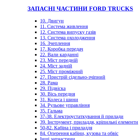
ЗАПАСНІ ЧАСТИНИ FORD TRUCKS
10. Двигун
11. Система живлення
12. Система випуску газів
13. Система охолодження
16. Зчеплення
17. Коробка передач
22. Вали карданні
23. Міст передній
24. Міст задній
25. Міст проміжний
27. Пристрій сідельно-зчіпний
28. Рама
29. Підвіска
30. Вісь передня
31. Колеса і шини
34. Рульове управління
35. Гальма
37-38. Електроустаткування й прилади
39. Інструмент, приладдя, кріпильні елементи
50-82. Кабіна і приладдя
84. Оперення кабіни, кузова та обвіс
Інші запчастини