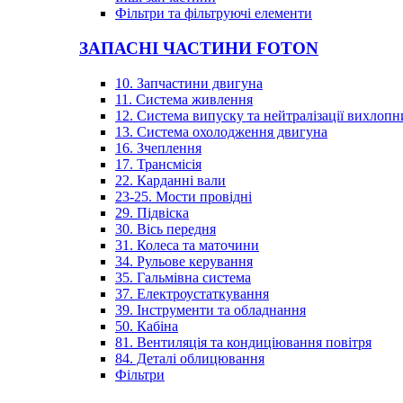
Фільтри та фільтруючі елементи
ЗАПАСНІ ЧАСТИНИ FOTON
10. Запчастини двигуна
11. Система живлення
12. Система випуску та нейтралізації вихлопн
13. Система охолодження двигуна
16. Зчеплення
17. Трансмісія
22. Карданні вали
23-25. Мости провідні
29. Підвіска
30. Вісь передня
31. Колеса та маточини
34. Рульове керування
35. Гальмівна система
37. Електроустаткування
39. Інструменти та обладнання
50. Кабіна
81. Вентиляція та кондиціювання повітря
84. Деталі облицювання
Фільтри