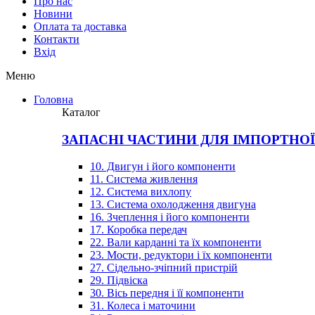
Про нас
Новини
Оплата та доставка
Контакти
Вхiд
Меню
Головна
Каталог
ЗАПАСНІ ЧАСТИНИ ДЛЯ ІМПОРТНО
10. Двигун і його компоненти
11. Система живлення
12. Система вихлопу
13. Система охолодження двигуна
16. Зчеплення і його компоненти
17. Коробка передач
22. Вали карданні та їх компоненти
23. Мости, редуктори і їх компоненти
27. Сідельно-зчіпний пристрій
29. Підвіска
30. Вісь передня і її компоненти
31. Колеса і маточини