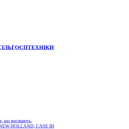
 СІЛЬГОСПТЕХНІКИ
в, що висівають.
E, NEW HOLLAND, CASE IH