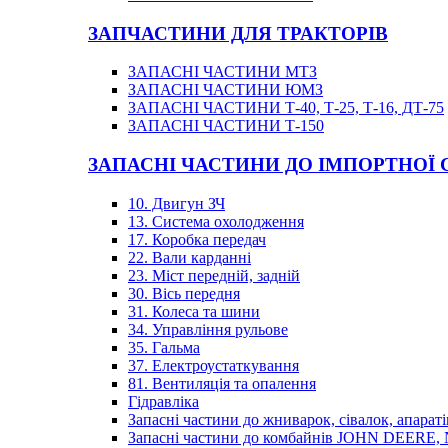
ЗАПЧАСТИНИ ДЛЯ ТРАКТОРІВ
ЗАПАСНІ ЧАСТИНИ МТЗ
ЗАПАСНІ ЧАСТИНИ ЮМЗ
ЗАПАСНІ ЧАСТИНИ Т-40, Т-25, Т-16, ДТ-75
ЗАПАСНІ ЧАСТИНИ Т-150
ЗАПАСНІ ЧАСТИНИ ДО ІМПОРТНОЇ
10. Двигун ЗЧ
13. Система охолодження
17. Коробка передач
22. Вали карданні
23. Міст передній, задній
30. Вісь передня
31. Колеса та шини
34. Управління рульове
35. Гальма
37. Електроустаткування
81. Вентиляція та опалення
Гідравліка
Запасні частини до жниварок, сівалок, апараті
Запасні частини до комбайнів JOHN DEER