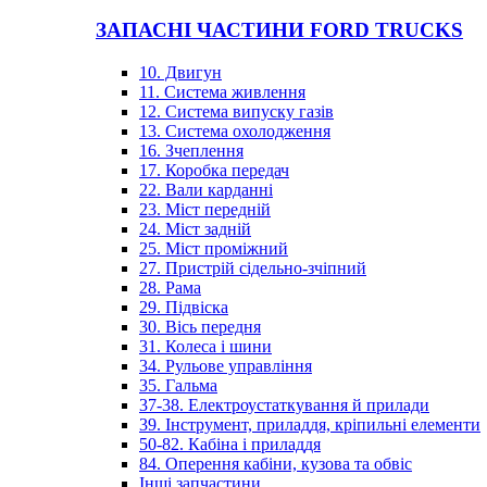
ЗАПАСНІ ЧАСТИНИ FORD TRUCKS
10. Двигун
11. Система живлення
12. Система випуску газів
13. Система охолодження
16. Зчеплення
17. Коробка передач
22. Вали карданні
23. Міст передній
24. Міст задній
25. Міст проміжний
27. Пристрій сідельно-зчіпний
28. Рама
29. Підвіска
30. Вісь передня
31. Колеса і шини
34. Рульове управління
35. Гальма
37-38. Електроустаткування й прилади
39. Інструмент, приладдя, кріпильні елементи
50-82. Кабіна і приладдя
84. Оперення кабіни, кузова та обвіс
Інші запчастини