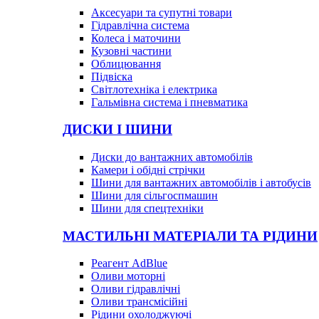
Аксесуари та супутні товари
Гідравлічна система
Колеса і маточини
Кузовні частини
Облицювання
Підвіска
Світлотехніка і електрика
Гальмівна система і пневматика
ДИСКИ І ШИНИ
Диски до вантажних автомобілів
Камери і обідні стрічки
Шини для вантажних автомобілів і автобусів
Шини для сільгоспмашин
Шини для спецтехніки
МАСТИЛЬНІ МАТЕРІАЛИ ТА РІДИНИ
Реагент AdBlue
Оливи моторні
Оливи гідравлічні
Оливи трансмісійні
Рідини охолоджуючі