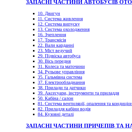
ЗАПАСНІ ЧАСТИНИ АВТОБУСІВ OT
10. Двигун
11. Система живлення
12. Система випуску
13. Система охолодження
16. Зчеплення
17. Трансмісія
22. Вали карданні
23. Міст ведучий
29. Підвіска автобуса
30. Вісь передня
31. Колеса та маточини
34. Рульове управління
35. Гальмівна система
37. Електрообладнання
38. Прилади та датчики
39. Аксесуари, інструменти та приладдя
50. Кабіна / салон
81. Система вентиляції, опалення та кондиці
82. Приладдя кабіни водія
84. Кузовні деталі
ЗАПАСНІ ЧАСТИНИ ПРИЧЕПІВ ТА Н