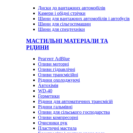
Диски до вантажних автомобілів
Камери і обідні стрічки
Шини для вантажних автомобілів і автобусів
Шини для сільгоспмашин
Шини для спецтехніки
МАСТИЛЬНІ МАТЕРІАЛИ ТА
РІДИНИ
Реагент AdBlue
Оливи моторні
Оливи гідравлічні
Оливи трансмісійні
Рідини охолоджуючі
Автохімія
WD-40
Герметики
Рідини для автоматичних трансмісій
Рідини гальмівні
Оливи для сільського господарства
Оливи компресорні
Очисники рук
Пластичні мастила