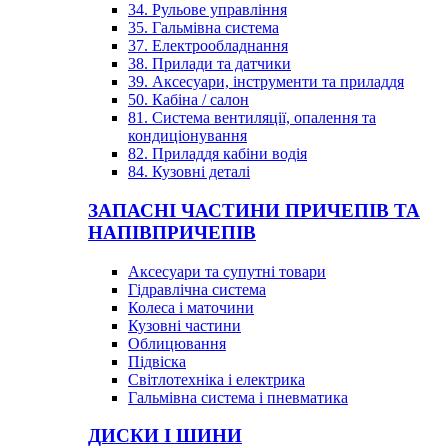
34. Рульове управління
35. Гальмівна система
37. Електрообладнання
38. Прилади та датчики
39. Аксесуари, інструменти та приладдя
50. Кабіна / салон
81. Система вентиляції, опалення та
кондиціонування
82. Приладдя кабіни водія
84. Кузовні деталі
ЗАПАСНІ ЧАСТИНИ ПРИЧЕПІВ ТА
НАПІВПРИЧЕПІВ
Аксесуари та супутні товари
Гідравлічна система
Колеса і маточини
Кузовні частини
Облицювання
Підвіска
Світлотехніка і електрика
Гальмівна система і пневматика
ДИСКИ І ШИНИ