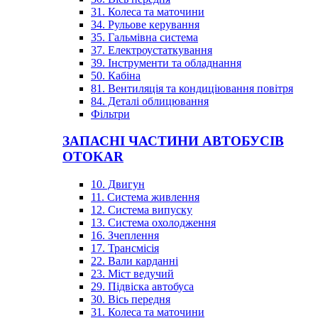
31. Колеса та маточини
34. Рульове керування
35. Гальмівна система
37. Електроустаткування
39. Інструменти та обладнання
50. Кабіна
81. Вентиляція та кондиціювання повітря
84. Деталі облицювання
Фільтри
ЗАПАСНІ ЧАСТИНИ АВТОБУСІВ
OTOKAR
10. Двигун
11. Система живлення
12. Система випуску
13. Система охолодження
16. Зчеплення
17. Трансмісія
22. Вали карданні
23. Міст ведучий
29. Підвіска автобуса
30. Вісь передня
31. Колеса та маточини