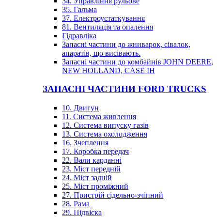
34. Управління рульове
35. Гальма
37. Електроустаткування
81. Вентиляція та опалення
Гідравліка
Запасні частини до жниварок, сівалок,
апаратів, що висівають.
Запасні частини до комбайнів JOHN DEERE,
NEW HOLLAND, CASE IH
ЗАПАСНІ ЧАСТИНИ FORD TRUCKS
10. Двигун
11. Система живлення
12. Система випуску газів
13. Система охолодження
16. Зчеплення
17. Коробка передач
22. Вали карданні
23. Міст передній
24. Міст задній
25. Міст проміжний
27. Пристрій сідельно-зчіпний
28. Рама
29. Підвіска