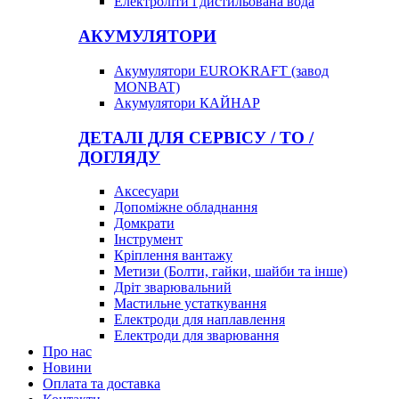
Електроліти і дистильована вода
АКУМУЛЯТОРИ
Акумулятори EUROKRAFT (завод
MONBAT)
Акумулятори КАЙНАР
ДЕТАЛІ ДЛЯ СЕРВІСУ / ТО /
ДОГЛЯДУ
Аксесуари
Допоміжне обладнання
Домкрати
Інструмент
Кріплення вантажу
Метизи (Болти, гайки, шайби та інше)
Дріт зварювальний
Мастильне устаткування
Електроди для наплавлення
Електроди для зварювання
Про нас
Новини
Оплата та доставка