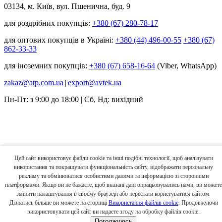
03134, м. Київ, вул. Пшенична, буд. 9
для роздрібних покупців:
+380 (67) 280-78-17
для оптових покупців в Україні:
+380 (44) 496-00-55
+380 (67)
862-33-33
для іноземних покупців:
+380 (67) 658-16-64
(Viber, WhatsApp)
zakaz@atp.com.ua
|
export@avtek.ua
Пн-Пт: з 9:00 до 18:00 | Сб, Нд: вихідний
Цей сайт використовує файли cookie та інші подібні технології, щоб аналізувати
використання та покращувати функціональність сайту, відображати персональну
рекламу та обмінюватися особистими даними та інформацією зі сторонніми
платформами. Якщо ви не бажаєте, щоб вказані дані опрацьовувались нами, ви можете
змінити налаштування в своєму браузері або перестати користуватися сайтом.
Дізнатись більше ви можете на сторінці
Використання файлів cookie
. Продовжуючи
використовувати цей сайт ви надаєте згоду на обробку файлів cookie.
Погоджуюсь