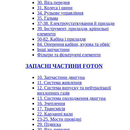
30. Вісь передня
31. Колеса і шини
34. Рульове управління
35. Гальма
37-38. Електроустаткування й прилади
39. Інструмент, приладдя, кріпильні
елементи
50-82. Кабіна і приладдя
84. Оперення кабіни, кузова та обвіс
Інші запчастини
Фільтри та фільтруючі елементи
ЗАПАСНІ ЧАСТИНИ FOTON
10. Запчастини двигуна
11. Система живлення
12. Система випуску та нейтралізації
вихлопних газів
13. Система охолодження двигуна
16. Зчеплення
17. Трансмісія
22. Карданні вали
23-25. Мости провідні
29. Підвіска
30. Вісь передня