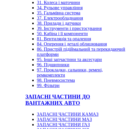
31. Колеса і маточини
34. Рульове управління
35. Гальмівна система
37. Електрообладнання
38. Прилади і датчики
39. Інструменти і пристосування
50. Кабіна і її компоненти
81. Вентиляція та опалення
84. Оперення і деталі облицювання
86. Пристрій підіймальний та перекидаючий
платформи
95. Інші запчастини та аксесуари
96. Підшипники
97. Прокладки, сальники, ремені,
ремкомплекти
98. Пневмосистема
99. Фільтри
ЗАПАСНІ ЧАСТИНИ ДО
ВАНТАЖНИХ АВТО
ЗАПАСНІ ЧАСТИНИ КАМАЗ
ЗАПАСНІ ЧАСТИНИ МАЗ
ЗАПАСНІ ЧАСТИНИ ГАЗ