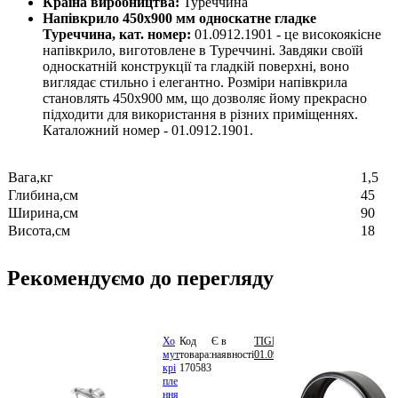
Країна виробництва:
Туреччина
Напівкрило 450х900 мм односкатне гладке
Туреччина, кат. номер:
01.0912.1901 - це високоякісне
напівкрило, виготовлене в Туреччині. Завдяки своїй
односкатній конструкції та гладкій поверхні, воно
виглядає стильно і елегантно. Розміри напівкрила
становлять 450х900 мм, що дозволяє йому прекрасно
підходити для використання в різних приміщеннях.
Каталожний номер - 01.0912.1901.
Вага,кг
1,5
Глибина,см
45
Ширина,см
90
Висота,см
18
Рекомендуємо до перегляду
Хо
Код
Є в
TIGEAR
113.58
мут
товара:
наявності
01.0912.1651
грн.
крі
170583
В
пле
кошик
ння