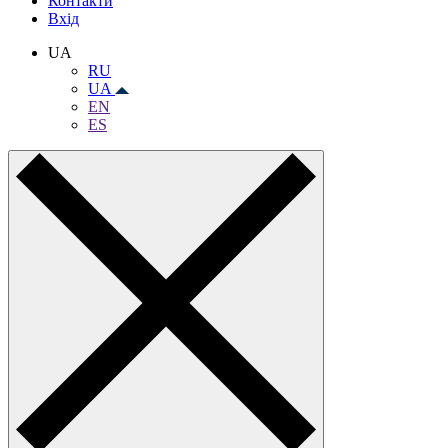
Контакти
Вхiд
UA
RU
UA
EN
ES