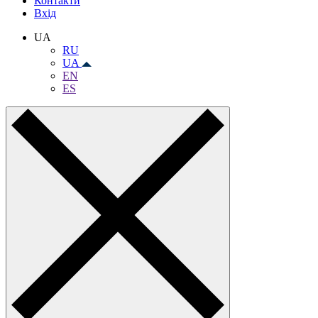
Контакти
Вхiд
UA
RU
UA
EN
ES