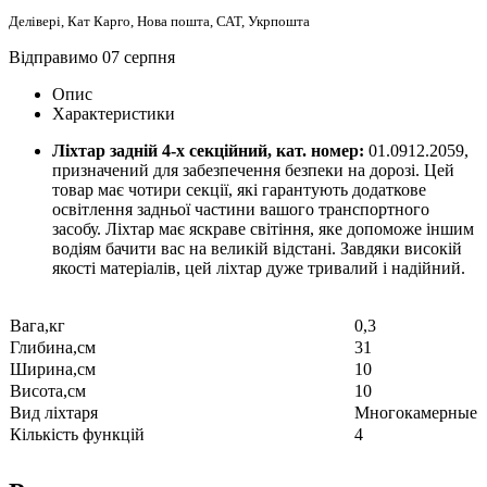
Делівері, Кат Карго, Нова пошта, САТ, Укрпошта
Відправимо 07 серпня
Опис
Характеристики
Ліхтар задній 4-х секційний, кат. номер:
01.0912.2059,
призначений для забезпечення безпеки на дорозі. Цей
товар має чотири секції, які гарантують додаткове
освітлення задньої частини вашого транспортного
засобу. Ліхтар має яскраве світіння, яке допоможе іншим
водіям бачити вас на великій відстані. Завдяки високій
якості матеріалів, цей ліхтар дуже тривалий і надійний.
Вага,кг
0,3
Глибина,см
31
Ширина,см
10
Висота,см
10
Вид ліхтаря
Многокамерные
Кількість функцій
4