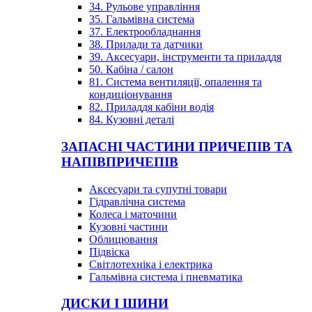
34. Рульове управління
35. Гальмівна система
37. Електрообладнання
38. Прилади та датчики
39. Аксесуари, інструменти та приладдя
50. Кабіна / салон
81. Система вентиляції, опалення та
кондиціонування
82. Приладдя кабіни водія
84. Кузовні деталі
ЗАПАСНІ ЧАСТИНИ ПРИЧЕПІВ ТА
НАПІВПРИЧЕПІВ
Аксесуари та супутні товари
Гідравлічна система
Колеса і маточини
Кузовні частини
Облицювання
Підвіска
Світлотехніка і електрика
Гальмівна система і пневматика
ДИСКИ І ШИНИ