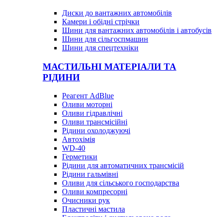
Диски до вантажних автомобілів
Камери і обідні стрічки
Шини для вантажних автомобілів і автобусів
Шини для сільгоспмашин
Шини для спецтехніки
МАСТИЛЬНІ МАТЕРІАЛИ ТА
РІДИНИ
Реагент AdBlue
Оливи моторні
Оливи гідравлічні
Оливи трансмісійні
Рідини охолоджуючі
Автохімія
WD-40
Герметики
Рідини для автоматичних трансмісій
Рідини гальмівні
Оливи для сільського господарства
Оливи компресорні
Очисники рук
Пластичні мастила