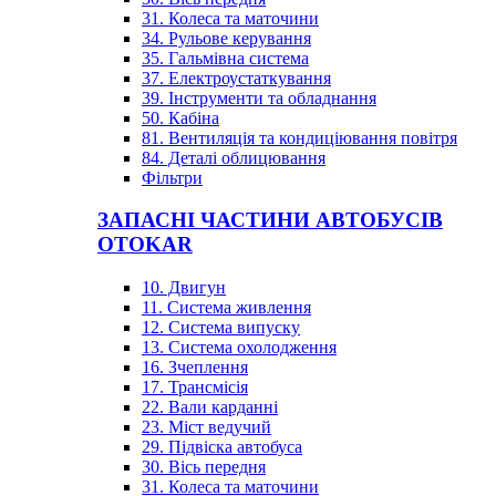
31. Колеса та маточини
34. Рульове керування
35. Гальмівна система
37. Електроустаткування
39. Інструменти та обладнання
50. Кабіна
81. Вентиляція та кондиціювання повітря
84. Деталі облицювання
Фільтри
ЗАПАСНІ ЧАСТИНИ АВТОБУСІВ
OTOKAR
10. Двигун
11. Система живлення
12. Система випуску
13. Система охолодження
16. Зчеплення
17. Трансмісія
22. Вали карданні
23. Міст ведучий
29. Підвіска автобуса
30. Вісь передня
31. Колеса та маточини