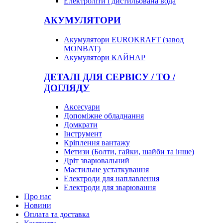
Електроліти і дистильована вода
АКУМУЛЯТОРИ
Акумулятори EUROKRAFT (завод
MONBAT)
Акумулятори КАЙНАР
ДЕТАЛІ ДЛЯ СЕРВІСУ / ТО /
ДОГЛЯДУ
Аксесуари
Допоміжне обладнання
Домкрати
Інструмент
Кріплення вантажу
Метизи (Болти, гайки, шайби та інше)
Дріт зварювальний
Мастильне устаткування
Електроди для наплавлення
Електроди для зварювання
Про нас
Новини
Оплата та доставка