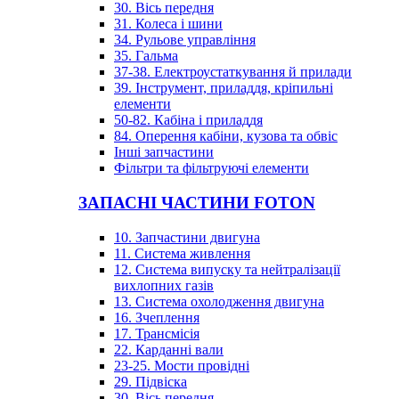
30. Вісь передня
31. Колеса і шини
34. Рульове управління
35. Гальма
37-38. Електроустаткування й прилади
39. Інструмент, приладдя, кріпильні
елементи
50-82. Кабіна і приладдя
84. Оперення кабіни, кузова та обвіс
Інші запчастини
Фільтри та фільтруючі елементи
ЗАПАСНІ ЧАСТИНИ FOTON
10. Запчастини двигуна
11. Система живлення
12. Система випуску та нейтралізації
вихлопних газів
13. Система охолодження двигуна
16. Зчеплення
17. Трансмісія
22. Карданні вали
23-25. Мости провідні
29. Підвіска
30. Вісь передня