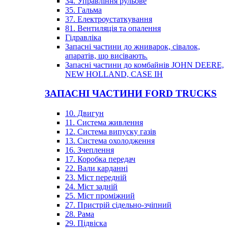
34. Управління рульове
35. Гальма
37. Електроустаткування
81. Вентиляція та опалення
Гідравліка
Запасні частини до жниварок, сівалок,
апаратів, що висівають.
Запасні частини до комбайнів JOHN DEERE,
NEW HOLLAND, CASE IH
ЗАПАСНІ ЧАСТИНИ FORD TRUCKS
10. Двигун
11. Система живлення
12. Система випуску газів
13. Система охолодження
16. Зчеплення
17. Коробка передач
22. Вали карданні
23. Міст передній
24. Міст задній
25. Міст проміжний
27. Пристрій сідельно-зчіпний
28. Рама
29. Підвіска