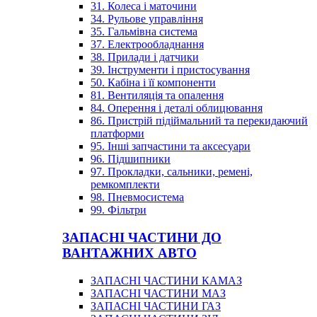
31. Колеса і маточини
34. Рульове управління
35. Гальмівна система
37. Електрообладнання
38. Прилади і датчики
39. Інструменти і пристосування
50. Кабіна і її компоненти
81. Вентиляція та опалення
84. Оперення і деталі облицювання
86. Пристрій підіймальний та перекидаючий
платформи
95. Інші запчастини та аксесуари
96. Підшипники
97. Прокладки, сальники, ремені,
ремкомплекти
98. Пневмосистема
99. Фільтри
ЗАПАСНІ ЧАСТИНИ ДО
ВАНТАЖНИХ АВТО
ЗАПАСНІ ЧАСТИНИ КАМАЗ
ЗАПАСНІ ЧАСТИНИ МАЗ
ЗАПАСНІ ЧАСТИНИ ГАЗ