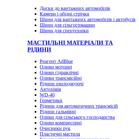
Диски до вантажних автомобілів
Камери і обідні стрічки
Шини для вантажних автомобілів і автобусів
Шини для сільгоспмашин
Шини для спецтехніки
МАСТИЛЬНІ МАТЕРІАЛИ ТА
РІДИНИ
Реагент AdBlue
Оливи моторні
Оливи гідравлічні
Оливи трансмісійні
Рідини охолоджуючі
Автохімія
WD-40
Герметики
Рідини для автоматичних трансмісій
Рідини гальмівні
Оливи для сільського господарства
Оливи компресорні
Очисники рук
Пластичні мастила