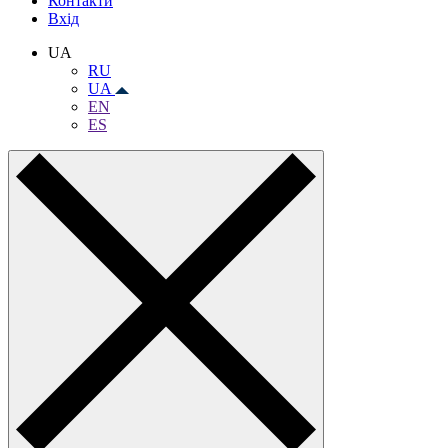
Контакти
Вхiд
UA
RU
UA
EN
ES