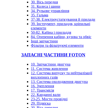
30. Вісь передня
31. Колеса і шини
34. Рульове управління
35. Гальма
37-38. Електроустаткування й прилади
39. Інструмент, приладдя, кріпильні
елементи
50-82. Кабіна і приладдя
84. Оперення кабіни, кузова та обвіс
Інші запчастини
Фільтри та фільтруючі елементи
ЗАПАСНІ ЧАСТИНИ FOTON
10. Запчастини двигуна
11. Система живлення
12. Система випуску та нейтралізації
вихлопних газів
13. Система охолодження двигуна
16. Зчеплення
17. Трансмісія
22. Карданні вали
23-25. Мости провідні
29. Підвіска
30. Вісь передня