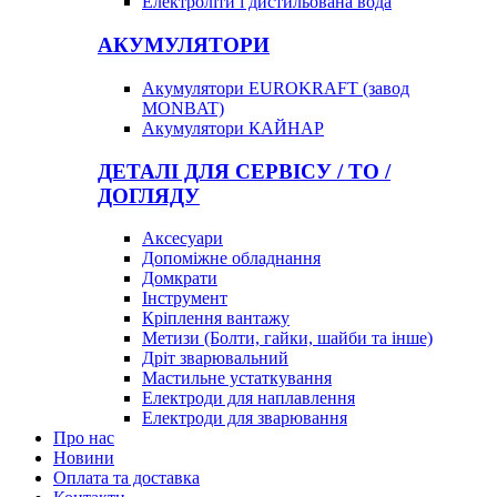
Електроліти і дистильована вода
АКУМУЛЯТОРИ
Акумулятори EUROKRAFT (завод
MONBAT)
Акумулятори КАЙНАР
ДЕТАЛІ ДЛЯ СЕРВІСУ / ТО /
ДОГЛЯДУ
Аксесуари
Допоміжне обладнання
Домкрати
Інструмент
Кріплення вантажу
Метизи (Болти, гайки, шайби та інше)
Дріт зварювальний
Мастильне устаткування
Електроди для наплавлення
Електроди для зварювання
Про нас
Новини
Оплата та доставка