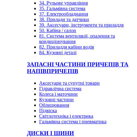
34. Рульове управління
35. Гальмівна система
37. Електрообладнання
38. Прилади та датчики
39. Аксесуари, інструменти та приладдя
50. Кабіна / салон
81. Система вентиляції, опалення та
кондиціонування
82. Приладдя кабіни водія
84. Кузовні деталі
ЗАПАСНІ ЧАСТИНИ ПРИЧЕПІВ ТА
НАПІВПРИЧЕПІВ
Аксесуари та супутні товари
Гідравлічна система
Колеса і маточини
Кузовні частини
Облицювання
Підвіска
Світлотехніка і електрика
Гальмівна система і пневматика
ДИСКИ І ШИНИ