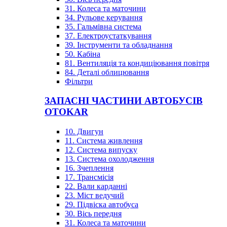
31. Колеса та маточини
34. Рульове керування
35. Гальмівна система
37. Електроустаткування
39. Інструменти та обладнання
50. Кабіна
81. Вентиляція та кондиціювання повітря
84. Деталі облицювання
Фільтри
ЗАПАСНІ ЧАСТИНИ АВТОБУСІВ
OTOKAR
10. Двигун
11. Система живлення
12. Система випуску
13. Система охолодження
16. Зчеплення
17. Трансмісія
22. Вали карданні
23. Міст ведучий
29. Підвіска автобуса
30. Вісь передня
31. Колеса та маточини