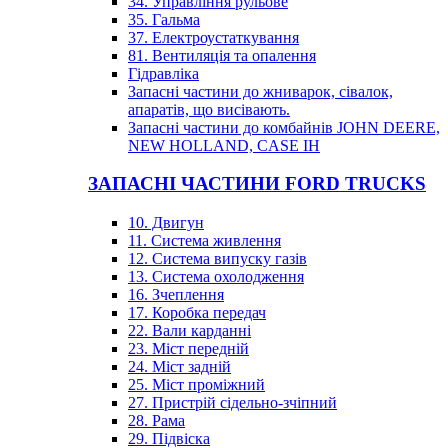
34. Управління рульове
35. Гальма
37. Електроустаткування
81. Вентиляція та опалення
Гідравліка
Запасні частини до жниварок, сівалок,
апаратів, що висівають.
Запасні частини до комбайнів JOHN DEERE,
NEW HOLLAND, CASE IH
ЗАПАСНІ ЧАСТИНИ FORD TRUCKS
10. Двигун
11. Система живлення
12. Система випуску газів
13. Система охолодження
16. Зчеплення
17. Коробка передач
22. Вали карданні
23. Міст передній
24. Міст задній
25. Міст проміжний
27. Пристрій сідельно-зчіпний
28. Рама
29. Підвіска