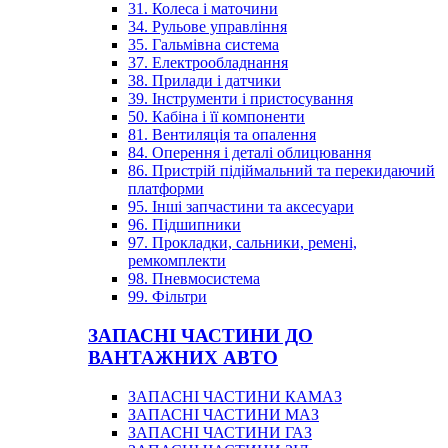
31. Колеса і маточини
34. Рульове управління
35. Гальмівна система
37. Електрообладнання
38. Прилади і датчики
39. Інструменти і пристосування
50. Кабіна і її компоненти
81. Вентиляція та опалення
84. Оперення і деталі облицювання
86. Пристрій підіймальний та перекидаючий
платформи
95. Інші запчастини та аксесуари
96. Підшипники
97. Прокладки, сальники, ремені,
ремкомплекти
98. Пневмосистема
99. Фільтри
ЗАПАСНІ ЧАСТИНИ ДО
ВАНТАЖНИХ АВТО
ЗАПАСНІ ЧАСТИНИ КАМАЗ
ЗАПАСНІ ЧАСТИНИ МАЗ
ЗАПАСНІ ЧАСТИНИ ГАЗ