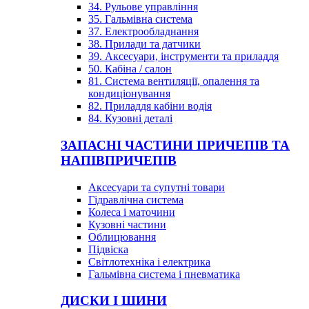
34. Рульове управління
35. Гальмівна система
37. Електрообладнання
38. Прилади та датчики
39. Аксесуари, інструменти та приладдя
50. Кабіна / салон
81. Система вентиляції, опалення та
кондиціонування
82. Приладдя кабіни водія
84. Кузовні деталі
ЗАПАСНІ ЧАСТИНИ ПРИЧЕПІВ ТА
НАПІВПРИЧЕПІВ
Аксесуари та супутні товари
Гідравлічна система
Колеса і маточини
Кузовні частини
Облицювання
Підвіска
Світлотехніка і електрика
Гальмівна система і пневматика
ДИСКИ І ШИНИ