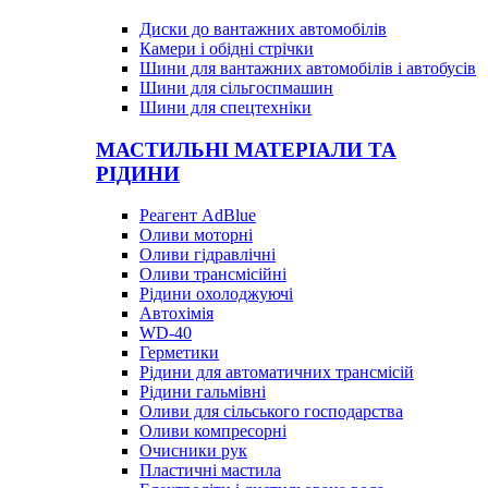
Диски до вантажних автомобілів
Камери і обідні стрічки
Шини для вантажних автомобілів і автобусів
Шини для сільгоспмашин
Шини для спецтехніки
МАСТИЛЬНІ МАТЕРІАЛИ ТА
РІДИНИ
Реагент AdBlue
Оливи моторні
Оливи гідравлічні
Оливи трансмісійні
Рідини охолоджуючі
Автохімія
WD-40
Герметики
Рідини для автоматичних трансмісій
Рідини гальмівні
Оливи для сільського господарства
Оливи компресорні
Очисники рук
Пластичні мастила