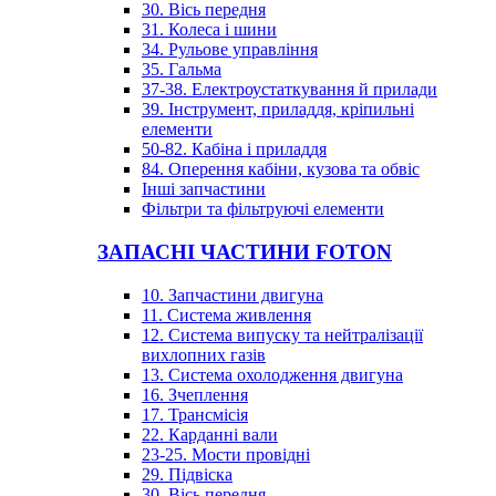
30. Вісь передня
31. Колеса і шини
34. Рульове управління
35. Гальма
37-38. Електроустаткування й прилади
39. Інструмент, приладдя, кріпильні
елементи
50-82. Кабіна і приладдя
84. Оперення кабіни, кузова та обвіс
Інші запчастини
Фільтри та фільтруючі елементи
ЗАПАСНІ ЧАСТИНИ FOTON
10. Запчастини двигуна
11. Система живлення
12. Система випуску та нейтралізації
вихлопних газів
13. Система охолодження двигуна
16. Зчеплення
17. Трансмісія
22. Карданні вали
23-25. Мости провідні
29. Підвіска
30. Вісь передня