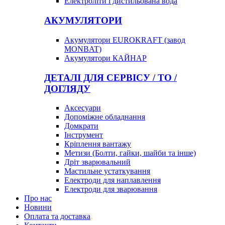
Електроліти і дистильована вода
АКУМУЛЯТОРИ
Акумулятори EUROKRAFT (завод
MONBAT)
Акумулятори КАЙНАР
ДЕТАЛІ ДЛЯ СЕРВІСУ / ТО /
ДОГЛЯДУ
Аксесуари
Допоміжне обладнання
Домкрати
Інструмент
Кріплення вантажу
Метизи (Болти, гайки, шайби та інше)
Дріт зварювальний
Мастильне устаткування
Електроди для наплавлення
Електроди для зварювання
Про нас
Новини
Оплата та доставка