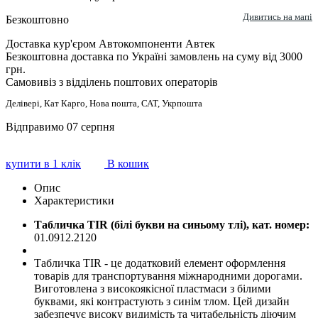
Дивитись на мапі
Безкоштовно
Доставка кур'єром Автокомпоненти Автек
Безкоштовна доставка по Україні замовлень на суму від 3000
грн.
Самовивіз з відділень поштових операторів
Делівері, Кат Карго, Нова пошта, САТ, Укрпошта
Відправимо 07 серпня
купити в 1 клік
В кошик
Опис
Характеристики
Табличка TIR (білі букви на синьому тлі), кат. номер:
01.0912.2120
Табличка TIR - це додатковий елемент оформлення
товарів для транспортування міжнародними дорогами.
Виготовлена з високоякісної пластмаси з білими
буквами, які контрастують з синім тлом. Цей дизайн
забезпечує високу видимість та читабельність діючим