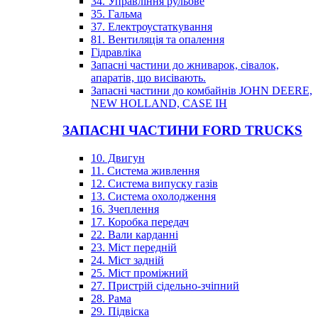
34. Управління рульове
35. Гальма
37. Електроустаткування
81. Вентиляція та опалення
Гідравліка
Запасні частини до жниварок, сівалок,
апаратів, що висівають.
Запасні частини до комбайнів JOHN DEERE,
NEW HOLLAND, CASE IH
ЗАПАСНІ ЧАСТИНИ FORD TRUCKS
10. Двигун
11. Система живлення
12. Система випуску газів
13. Система охолодження
16. Зчеплення
17. Коробка передач
22. Вали карданні
23. Міст передній
24. Міст задній
25. Міст проміжний
27. Пристрій сідельно-зчіпний
28. Рама
29. Підвіска