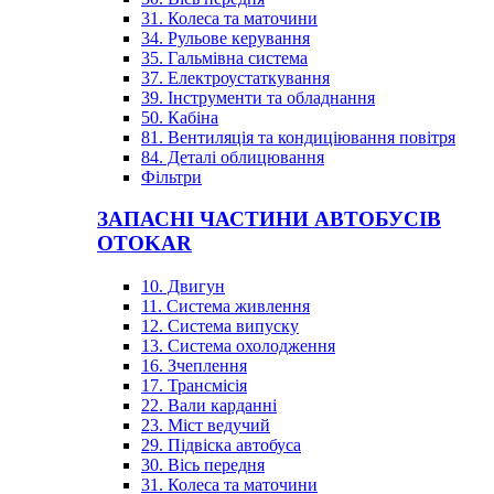
31. Колеса та маточини
34. Рульове керування
35. Гальмівна система
37. Електроустаткування
39. Інструменти та обладнання
50. Кабіна
81. Вентиляція та кондиціювання повітря
84. Деталі облицювання
Фільтри
ЗАПАСНІ ЧАСТИНИ АВТОБУСІВ
OTOKAR
10. Двигун
11. Система живлення
12. Система випуску
13. Система охолодження
16. Зчеплення
17. Трансмісія
22. Вали карданні
23. Міст ведучий
29. Підвіска автобуса
30. Вісь передня
31. Колеса та маточини