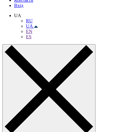
Контакти
Вхiд
UA
RU
UA
EN
ES