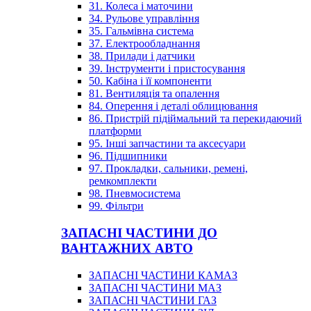
31. Колеса і маточини
34. Рульове управління
35. Гальмівна система
37. Електрообладнання
38. Прилади і датчики
39. Інструменти і пристосування
50. Кабіна і її компоненти
81. Вентиляція та опалення
84. Оперення і деталі облицювання
86. Пристрій підіймальний та перекидаючий
платформи
95. Інші запчастини та аксесуари
96. Підшипники
97. Прокладки, сальники, ремені,
ремкомплекти
98. Пневмосистема
99. Фільтри
ЗАПАСНІ ЧАСТИНИ ДО
ВАНТАЖНИХ АВТО
ЗАПАСНІ ЧАСТИНИ КАМАЗ
ЗАПАСНІ ЧАСТИНИ МАЗ
ЗАПАСНІ ЧАСТИНИ ГАЗ