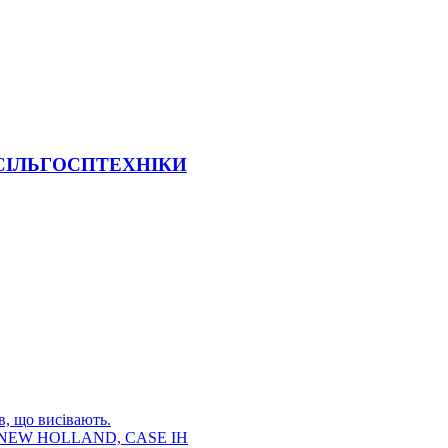
 СІЛЬГОСПТЕХНІКИ
в, що висівають.
E, NEW HOLLAND, CASE IH