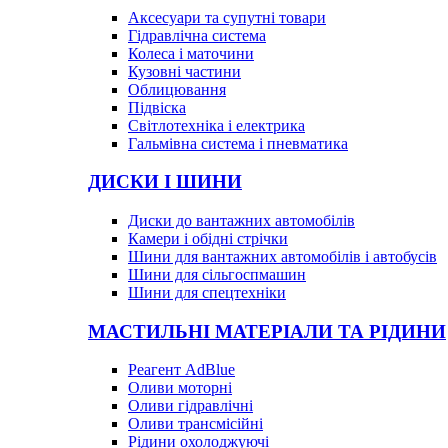
Аксесуари та супутні товари
Гідравлічна система
Колеса і маточини
Кузовні частини
Облицювання
Підвіска
Світлотехніка і електрика
Гальмівна система і пневматика
ДИСКИ І ШИНИ
Диски до вантажних автомобілів
Камери і обідні стрічки
Шини для вантажних автомобілів і автобусів
Шини для сільгоспмашин
Шини для спецтехніки
МАСТИЛЬНІ МАТЕРІАЛИ ТА РІДИНИ
Реагент AdBlue
Оливи моторні
Оливи гідравлічні
Оливи трансмісійні
Рідини охолоджуючі