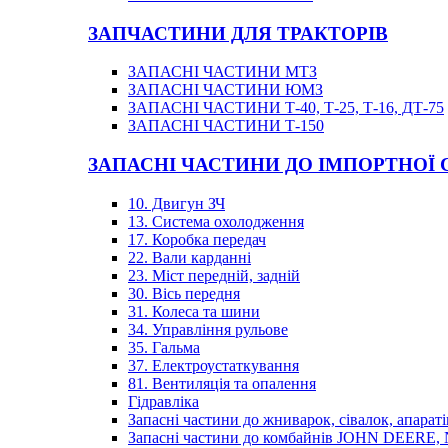
ЗАПЧАСТИНИ ДЛЯ ТРАКТОРІВ
ЗАПАСНІ ЧАСТИНИ МТЗ
ЗАПАСНІ ЧАСТИНИ ЮМЗ
ЗАПАСНІ ЧАСТИНИ Т-40, Т-25, Т-16, ДТ-75
ЗАПАСНІ ЧАСТИНИ Т-150
ЗАПАСНІ ЧАСТИНИ ДО ІМПОРТНОЇ
10. Двигун ЗЧ
13. Система охолодження
17. Коробка передач
22. Вали карданні
23. Міст передній, задній
30. Вісь передня
31. Колеса та шини
34. Управління рульове
35. Гальма
37. Електроустаткування
81. Вентиляція та опалення
Гідравліка
Запасні частини до жниварок, сівалок, апараті
Запасні частини до комбайнів JOHN DEER