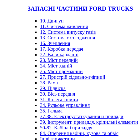
ЗАПАСНІ ЧАСТИНИ FORD TRUCKS
10. Двигун
11. Система живлення
12. Система випуску газів
13. Система охолодження
16. Зчеплення
17. Коробка передач
22. Вали карданні
23. Міст передній
24. Міст задній
25. Міст проміжний
27. Пристрій сідельно-зчіпний
28. Рама
29. Підвіска
30. Вісь передня
31. Колеса і шини
34. Рульове управління
35. Гальма
37-38. Електроустаткування й прилади
39. Інструмент, приладдя, кріпильні елементи
50-82. Кабіна і приладдя
84. Оперення кабіни, кузова та обвіс
Інші запчастини