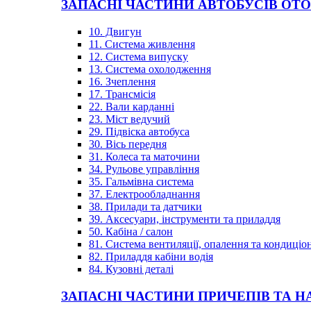
ЗАПАСНІ ЧАСТИНИ АВТОБУСІВ OT
10. Двигун
11. Система живлення
12. Система випуску
13. Система охолодження
16. Зчеплення
17. Трансмісія
22. Вали карданні
23. Міст ведучий
29. Підвіска автобуса
30. Вісь передня
31. Колеса та маточини
34. Рульове управління
35. Гальмівна система
37. Електрообладнання
38. Прилади та датчики
39. Аксесуари, інструменти та приладдя
50. Кабіна / салон
81. Система вентиляції, опалення та кондиці
82. Приладдя кабіни водія
84. Кузовні деталі
ЗАПАСНІ ЧАСТИНИ ПРИЧЕПІВ ТА Н