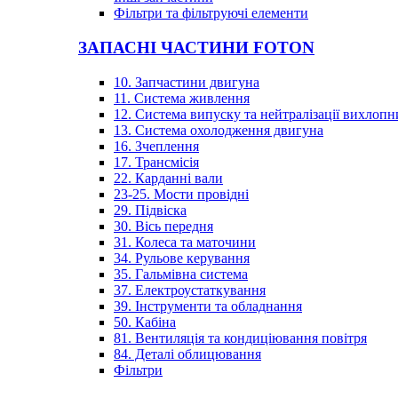
Фільтри та фільтруючі елементи
ЗАПАСНІ ЧАСТИНИ FOTON
10. Запчастини двигуна
11. Система живлення
12. Система випуску та нейтралізації вихлопн
13. Система охолодження двигуна
16. Зчеплення
17. Трансмісія
22. Карданні вали
23-25. Мости провідні
29. Підвіска
30. Вісь передня
31. Колеса та маточини
34. Рульове керування
35. Гальмівна система
37. Електроустаткування
39. Інструменти та обладнання
50. Кабіна
81. Вентиляція та кондиціювання повітря
84. Деталі облицювання
Фільтри