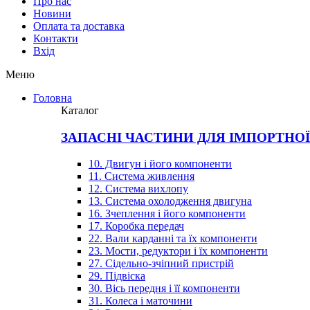
Про нас
Новини
Оплата та доставка
Контакти
Вхiд
Меню
Головна
Каталог
ЗАПАСНІ ЧАСТИНИ ДЛЯ ІМПОРТНО
10. Двигун і його компоненти
11. Система живлення
12. Система вихлопу
13. Система охолодження двигуна
16. Зчеплення і його компоненти
17. Коробка передач
22. Вали карданні та їх компоненти
23. Мости, редуктори і їх компоненти
27. Сідельно-зчіпний пристрій
29. Підвіска
30. Вісь передня і її компоненти
31. Колеса і маточини