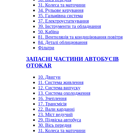
31. Колеса та маточини
34. Рульове керування
35. Гальмівна система
37. Електроустаткування
39. Інструменти та обладнання
50. Кабіна
81. Вентиляція та кондиціювання повітря
84. Деталі облицювання
Фільтри
ЗАПАСНІ ЧАСТИНИ АВТОБУСІВ
OTOKAR
10. Двигун
11. Система живлення
12. Система випуску
13. Система охолодження
16. Зчеплення
17. Трансмісія
22. Вали карданні
23. Міст ведучий
29. Підвіска автобуса
30. Вісь передня
31. Колеса та маточини