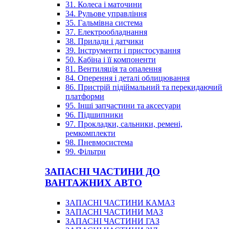
31. Колеса і маточини
34. Рульове управління
35. Гальмівна система
37. Електрообладнання
38. Прилади і датчики
39. Інструменти і пристосування
50. Кабіна і її компоненти
81. Вентиляція та опалення
84. Оперення і деталі облицювання
86. Пристрій підіймальний та перекидаючий
платформи
95. Інші запчастини та аксесуари
96. Підшипники
97. Прокладки, сальники, ремені,
ремкомплекти
98. Пневмосистема
99. Фільтри
ЗАПАСНІ ЧАСТИНИ ДО
ВАНТАЖНИХ АВТО
ЗАПАСНІ ЧАСТИНИ КАМАЗ
ЗАПАСНІ ЧАСТИНИ МАЗ
ЗАПАСНІ ЧАСТИНИ ГАЗ