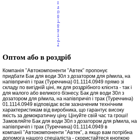
т
л
і)
0
1.
0
9
1
2.
2
1
2
Оптом або в роздріб
0
Компанія "Автокомпоненти "Автек" пропонує
придбати Бак для води 30л з дозатором для р/мила, на
напівпричіп і трак (Туреччина) 01.1114.0949 прямо зі
складу по вигідній ціні, як для роздрібного клієнта - так і
для малого або великого бізнесу. Бак для води 30л з
дозатором для р/мила, на напівпричіп і трак (Туреччина)
01.1114.0949 відповідає всім зазначеним технічним
характеристикам від виробника, що гарантує високу
якість за демократичну ціну. Цінуйте свій час та гроші!
Замовляйте Бак для води 30л з дозатором для р/мила, на
напівпричіп і трак (Туреччина) 01.1114.0949 в
компанії "Автокомпоненти "Автек", а якщо вам потрібна
допомога нашого спеціаліста - скористайтеся кнопкою