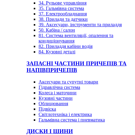
34. Рульове управління
35. Гальмівна система
37. Електрообладнання
38. Прилади та датчики
39. Аксесуари, інструменти та приладдя
50. Кабіна / салон
81. Система вентиляції, опалення та
кондиціонування
82. Приладдя кабіни водія
84. Кузовні деталі
ЗАПАСНІ ЧАСТИНИ ПРИЧЕПІВ ТА
НАПІВПРИЧЕПІВ
Аксесуари та супутні товари
Гідравлічна система
Колеса і маточини
Кузовні частини
Облицювання
Підвіска
Світлотехніка і електрика
Гальмівна система і пневматика
ДИСКИ І ШИНИ