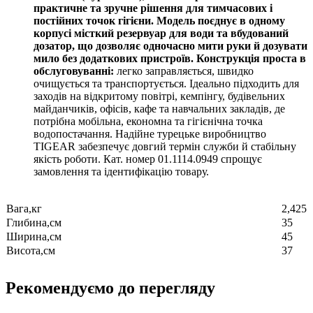
практичне та зручне рішення для тимчасових і
постійних точок гігієни. Модель поєднує в одному
корпусі місткий резервуар для води та вбудований
дозатор, що дозволяє одночасно мити руки й дозувати
мило без додаткових пристроїв. Конструкція проста в
обслуговуванні:
легко заправляється, швидко
очищується та транспортується. Ідеально підходить для
заходів на відкритому повітрі, кемпінгу, будівельних
майданчиків, офісів, кафе та навчальних закладів, де
потрібна мобільна, економна та гігієнічна точка
водопостачання. Надійне турецьке виробництво
TIGEAR забезпечує довгий термін служби й стабільну
якість роботи. Кат. номер 01.1114.0949 спрощує
замовлення та ідентифікацію товару.
Вага,кг
2,425
Глибина,см
35
Ширина,см
45
Висота,см
37
Рекомендуємо до перегляду