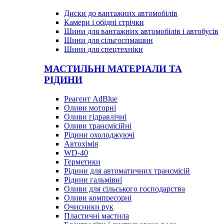
Диски до вантажних автомобілів
Камери і обідні стрічки
Шини для вантажних автомобілів і автобусів
Шини для сільгоспмашин
Шини для спецтехніки
МАСТИЛЬНІ МАТЕРІАЛИ ТА
РІДИНИ
Реагент AdBlue
Оливи моторні
Оливи гідравлічні
Оливи трансмісійні
Рідини охолоджуючі
Автохімія
WD-40
Герметики
Рідини для автоматичних трансмісій
Рідини гальмівні
Оливи для сільського господарства
Оливи компресорні
Очисники рук
Пластичні мастила