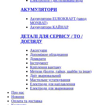
Електроліти і дистильована вода
АКУМУЛЯТОРИ
Акумулятори EUROKRAFT (завод
MONBAT)
Акумулятори КАЙНАР
ДЕТАЛІ ДЛЯ СЕРВІСУ / ТО /
ДОГЛЯДУ
Аксесуари
Допоміжне обладнання
Домкрати
Інструмент
Кріплення вантажу
Метизи (Болти, гайки, шайби та інше)
Дріт зварювальний
Мастильне устаткування
Електроди для наплавлення
Електроди для зварювання
Про нас
Новини
Оплата та доставка