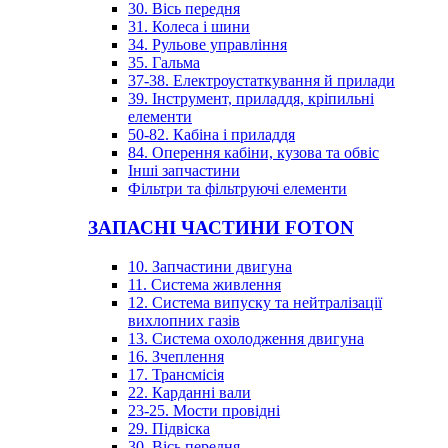
30. Вісь передня
31. Колеса і шини
34. Рульове управління
35. Гальма
37-38. Електроустаткування й прилади
39. Інструмент, приладдя, кріпильні
елементи
50-82. Кабіна і приладдя
84. Оперення кабіни, кузова та обвіс
Інші запчастини
Фільтри та фільтруючі елементи
ЗАПАСНІ ЧАСТИНИ FOTON
10. Запчастини двигуна
11. Система живлення
12. Система випуску та нейтралізації
вихлопних газів
13. Система охолодження двигуна
16. Зчеплення
17. Трансмісія
22. Карданні вали
23-25. Мости провідні
29. Підвіска
30. Вісь передня