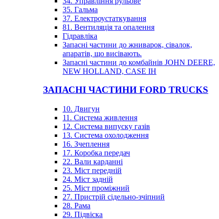
34. Управління рульове
35. Гальма
37. Електроустаткування
81. Вентиляція та опалення
Гідравліка
Запасні частини до жниварок, сівалок,
апаратів, що висівають.
Запасні частини до комбайнів JOHN DEERE,
NEW HOLLAND, CASE IH
ЗАПАСНІ ЧАСТИНИ FORD TRUCKS
10. Двигун
11. Система живлення
12. Система випуску газів
13. Система охолодження
16. Зчеплення
17. Коробка передач
22. Вали карданні
23. Міст передній
24. Міст задній
25. Міст проміжний
27. Пристрій сідельно-зчіпний
28. Рама
29. Підвіска