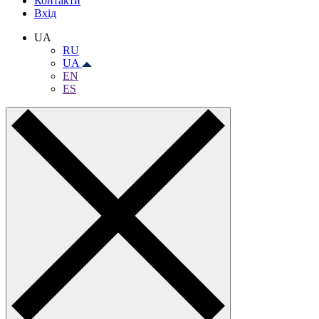
Контакти
Вхiд
UA
RU
UA
EN
ES