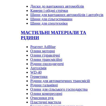
Диски до вантажних автомобілів
Камери і обідні стрічки
Шини для вантажних автомобілів і автобусів
Шини для сільгоспмашин
Шини для спецтехніки
МАСТИЛЬНІ МАТЕРІАЛИ ТА
РІДИНИ
Реагент AdBlue
Оливи моторні
Оливи гідравлічні
Оливи трансмісійні
Рідини охолоджуючі
Автохімія
WD-40
Герметики
Рідини для автоматичних трансмісій
Рідини гальмівні
Оливи для сільського господарства
Оливи компресорні
Очисники рук
Пластичні мастила