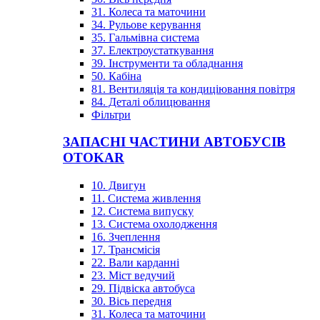
31. Колеса та маточини
34. Рульове керування
35. Гальмівна система
37. Електроустаткування
39. Інструменти та обладнання
50. Кабіна
81. Вентиляція та кондиціювання повітря
84. Деталі облицювання
Фільтри
ЗАПАСНІ ЧАСТИНИ АВТОБУСІВ
OTOKAR
10. Двигун
11. Система живлення
12. Система випуску
13. Система охолодження
16. Зчеплення
17. Трансмісія
22. Вали карданні
23. Міст ведучий
29. Підвіска автобуса
30. Вісь передня
31. Колеса та маточини