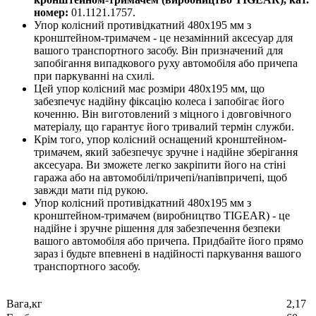
номер:
01.1121.1757.
Упор колісний противідкатний 480х195 мм з
кронштейном-тримачем - це незамінний аксесуар для
вашого транспортного засобу. Він призначений для
запобігання випадкового руху автомобіля або причепа
при паркуванні на схилі.
Цей упор колісний має розміри 480х195 мм, що
забезпечує надійну фіксацію колеса і запобігає його
коченню. Він виготовлений з міцного і довговічного
матеріалу, що гарантує його тривалий термін служби.
Крім того, упор колісний оснащений кронштейном-
тримачем, який забезпечує зручне і надійне зберігання
аксесуара. Ви зможете легко закріпити його на стіні
гаража або на автомобілі/причепі/напівпричепі, щоб
завжди мати під рукою.
Упор колісний противідкатний 480х195 мм з
кронштейном-тримачем (виробництво TIGEAR) - це
надійне і зручне рішення для забезпечення безпеки
вашого автомобіля або причепа. Придбайте його прямо
зараз і будьте впевнені в надійності паркування вашого
транспортного засобу.
Вага,кг
2,17