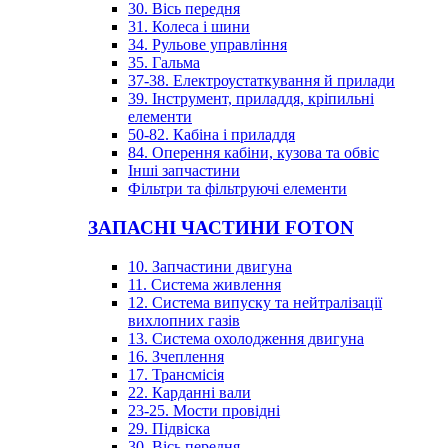
30. Вісь передня
31. Колеса і шини
34. Рульове управління
35. Гальма
37-38. Електроустаткування й прилади
39. Інструмент, приладдя, кріпильні
елементи
50-82. Кабіна і приладдя
84. Оперення кабіни, кузова та обвіс
Інші запчастини
Фільтри та фільтруючі елементи
ЗАПАСНІ ЧАСТИНИ FOTON
10. Запчастини двигуна
11. Система живлення
12. Система випуску та нейтралізації
вихлопних газів
13. Система охолодження двигуна
16. Зчеплення
17. Трансмісія
22. Карданні вали
23-25. Мости провідні
29. Підвіска
30. Вісь передня