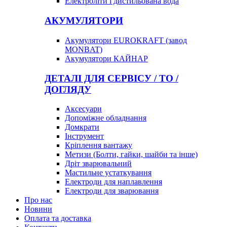
Електроліти і дистильована вода
АКУМУЛЯТОРИ
Акумулятори EUROKRAFT (завод
MONBAT)
Акумулятори КАЙНАР
ДЕТАЛІ ДЛЯ СЕРВІСУ / ТО /
ДОГЛЯДУ
Аксесуари
Допоміжне обладнання
Домкрати
Інструмент
Кріплення вантажу
Метизи (Болти, гайки, шайби та інше)
Дріт зварювальний
Мастильне устаткування
Електроди для наплавлення
Електроди для зварювання
Про нас
Новини
Оплата та доставка