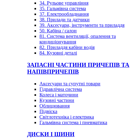
34. Рульове управління
35. Гальмівна система
37. Електрообладнання
38. Прилади та датчики
39. Аксесуари, інструменти та приладдя
50. Кабіна / салон
81. Система вентиляції, опалення та
кондиціонування
82. Приладдя кабіни водія
84. Кузовні деталі
ЗАПАСНІ ЧАСТИНИ ПРИЧЕПІВ ТА
НАПІВПРИЧЕПІВ
Аксесуари та супутні товари
Гідравлічна система
Колеса і маточини
Кузовні частини
Облицювання
Підвіска
Світлотехніка і електрика
Гальмівна система і пневматика
ДИСКИ І ШИНИ