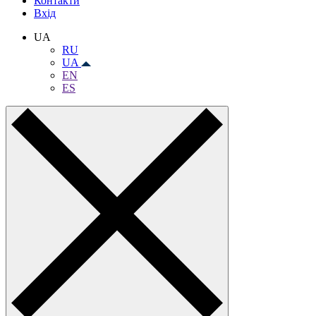
Контакти
Вхiд
UA
RU
UA
EN
ES