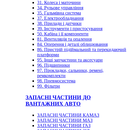
31. Колеса і маточини
34. Рульове управління
35. Гальмівна система
37. Електрообладнання
38. Прилади і датчики
39. Інструменти і пристосування
50. Кабіна і її компоненти
81. Вентиляція та опалення
84. Оперення і деталі облицювання
86. Пристрій підіймальний та перекидаючий
платформи
95. Інші запчастини та аксесуари
96. Підшипники
97. Прокладки, сальники, ремені,
ремкомплекти
98. Пневмосистема
99. Фільтри
ЗАПАСНІ ЧАСТИНИ ДО
ВАНТАЖНИХ АВТО
ЗАПАСНІ ЧАСТИНИ КАМАЗ
ЗАПАСНІ ЧАСТИНИ МАЗ
ЗАПАСНІ ЧАСТИНИ ГАЗ