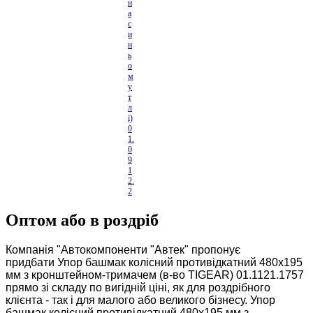
н
а
с
и
н
ь
о
м
у
т
л
і)
0
1.
0
9
1
2.
2
1
2
Оптом або в роздріб
0
Компанія "Автокомпоненти "Автек" пропонує
придбати Упор башмак колісний противідкатний 480х195
мм з кронштейном-тримачем (в-во TIGEAR) 01.1121.1757
прямо зі складу по вигідній ціні, як для роздрібного
клієнта - так і для малого або великого бізнесу. Упор
башмак колісний противідкатний 480х195 мм з