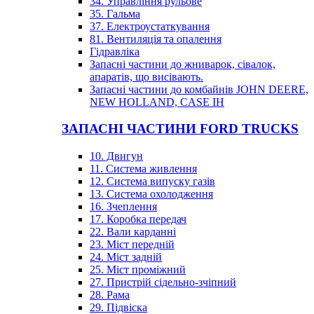
34. Управління рульове
35. Гальма
37. Електроустаткування
81. Вентиляція та опалення
Гідравліка
Запасні частини до жниварок, сівалок,
апаратів, що висівають.
Запасні частини до комбайнів JOHN DEERE,
NEW HOLLAND, CASE IH
ЗАПАСНІ ЧАСТИНИ FORD TRUCKS
10. Двигун
11. Система живлення
12. Система випуску газів
13. Система охолодження
16. Зчеплення
17. Коробка передач
22. Вали карданні
23. Міст передній
24. Міст задній
25. Міст проміжний
27. Пристрій сідельно-зчіпний
28. Рама
29. Підвіска