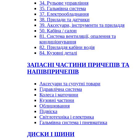
34. Рульове управління
35. Гальмівна система
37. Електрообладнання
38. Прилади та датчики
39. Аксесуари, інструменти та приладдя
50. Кабіна / салон
81. Система вентиляції, опалення та
кондиціонування
82. Приладдя кабіни водія
84. Кузовні деталі
ЗАПАСНІ ЧАСТИНИ ПРИЧЕПІВ ТА
НАПІВПРИЧЕПІВ
Аксесуари та супутні товари
Гідравлічна система
Колеса і маточини
Кузовні частини
Облицювання
Підвіска
Світлотехніка і електрика
Гальмівна система і пневматика
ДИСКИ І ШИНИ