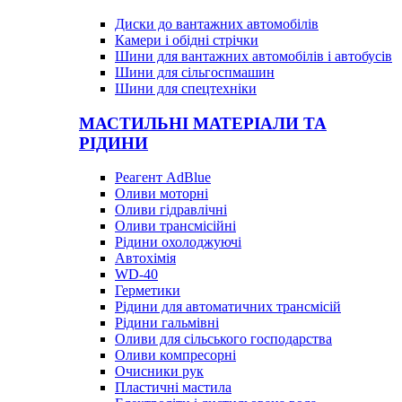
Диски до вантажних автомобілів
Камери і обідні стрічки
Шини для вантажних автомобілів і автобусів
Шини для сільгоспмашин
Шини для спецтехніки
МАСТИЛЬНІ МАТЕРІАЛИ ТА
РІДИНИ
Реагент AdBlue
Оливи моторні
Оливи гідравлічні
Оливи трансмісійні
Рідини охолоджуючі
Автохімія
WD-40
Герметики
Рідини для автоматичних трансмісій
Рідини гальмівні
Оливи для сільського господарства
Оливи компресорні
Очисники рук
Пластичні мастила