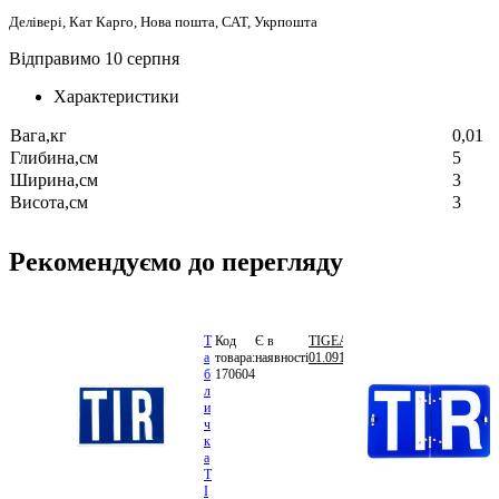
Делівері, Кат Карго, Нова пошта, САТ, Укрпошта
Відправимо 10 серпня
Характеристики
Вага,кг
0,01
Глибина,см
5
Ширина,см
3
Висота,см
3
Рекомендуємо до перегляду
Т
Код
Є в
TIGEAR
222.12
а
товара:
наявності
01.0912.2120
грн.
б
170604
В
л
кошик
и
ч
к
а
T
I