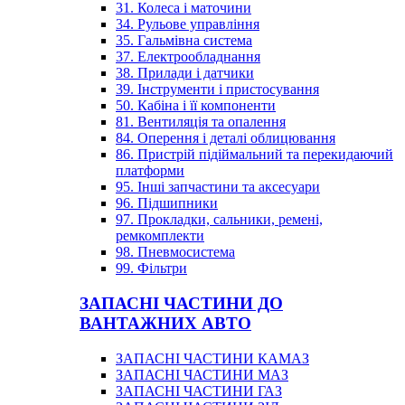
31. Колеса і маточини
34. Рульове управління
35. Гальмівна система
37. Електрообладнання
38. Прилади і датчики
39. Інструменти і пристосування
50. Кабіна і її компоненти
81. Вентиляція та опалення
84. Оперення і деталі облицювання
86. Пристрій підіймальний та перекидаючий
платформи
95. Інші запчастини та аксесуари
96. Підшипники
97. Прокладки, сальники, ремені,
ремкомплекти
98. Пневмосистема
99. Фільтри
ЗАПАСНІ ЧАСТИНИ ДО
ВАНТАЖНИХ АВТО
ЗАПАСНІ ЧАСТИНИ КАМАЗ
ЗАПАСНІ ЧАСТИНИ МАЗ
ЗАПАСНІ ЧАСТИНИ ГАЗ