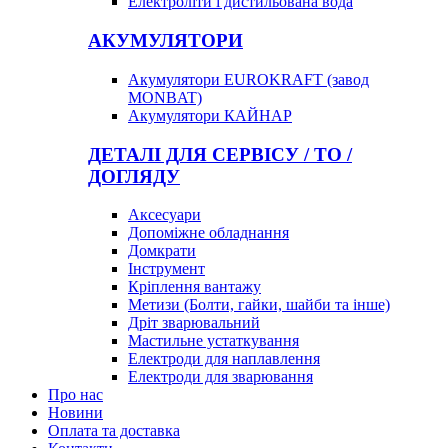
Електроліти і дистильована вода
АКУМУЛЯТОРИ
Акумулятори EUROKRAFT (завод
MONBAT)
Акумулятори КАЙНАР
ДЕТАЛІ ДЛЯ СЕРВІСУ / ТО /
ДОГЛЯДУ
Аксесуари
Допоміжне обладнання
Домкрати
Інструмент
Кріплення вантажу
Метизи (Болти, гайки, шайби та інше)
Дріт зварювальний
Мастильне устаткування
Електроди для наплавлення
Електроди для зварювання
Про нас
Новини
Оплата та доставка