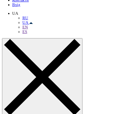
Контакти
Вхiд
UA
RU
UA
EN
ES