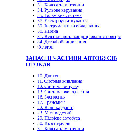
31. Колеса та маточини
34. Рульове керування
35. Гальмівна система
37. Електроустаткування
39. Інструменти та обладнання
50. Кабіна
81. Вентиляція та кондиціювання повітря
84. Деталі облицювання
Фільтри
ЗАПАСНІ ЧАСТИНИ АВТОБУСІВ
OTOKAR
10. Двигун
11. Система живлення
12. Система випуску
13. Система охолодження
16. Зчеплення
17. Трансмісія
22. Вали карданні
23. Міст ведучий
29. Підвіска автобуса
30. Вісь передня
31. Колеса та маточини