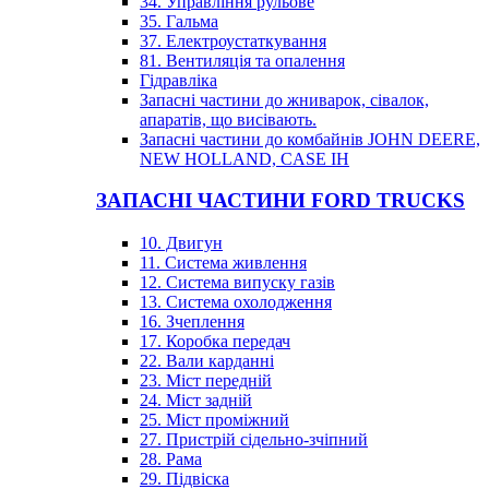
34. Управління рульове
35. Гальма
37. Електроустаткування
81. Вентиляція та опалення
Гідравліка
Запасні частини до жниварок, сівалок,
апаратів, що висівають.
Запасні частини до комбайнів JOHN DEERE,
NEW HOLLAND, CASE IH
ЗАПАСНІ ЧАСТИНИ FORD TRUCKS
10. Двигун
11. Система живлення
12. Система випуску газів
13. Система охолодження
16. Зчеплення
17. Коробка передач
22. Вали карданні
23. Міст передній
24. Міст задній
25. Міст проміжний
27. Пристрій сідельно-зчіпний
28. Рама
29. Підвіска