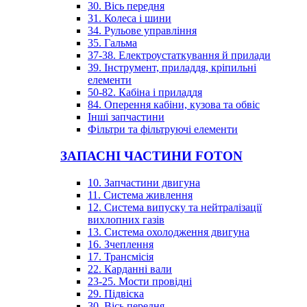
30. Вісь передня
31. Колеса і шини
34. Рульове управління
35. Гальма
37-38. Електроустаткування й прилади
39. Інструмент, приладдя, кріпильні
елементи
50-82. Кабіна і приладдя
84. Оперення кабіни, кузова та обвіс
Інші запчастини
Фільтри та фільтруючі елементи
ЗАПАСНІ ЧАСТИНИ FOTON
10. Запчастини двигуна
11. Система живлення
12. Система випуску та нейтралізації
вихлопних газів
13. Система охолодження двигуна
16. Зчеплення
17. Трансмісія
22. Карданні вали
23-25. Мости провідні
29. Підвіска
30. Вісь передня