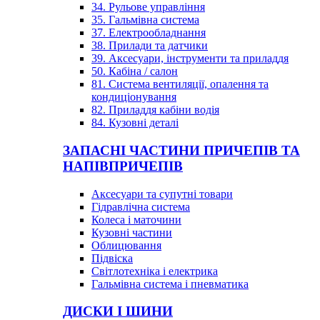
34. Рульове управління
35. Гальмівна система
37. Електрообладнання
38. Прилади та датчики
39. Аксесуари, інструменти та приладдя
50. Кабіна / салон
81. Система вентиляції, опалення та
кондиціонування
82. Приладдя кабіни водія
84. Кузовні деталі
ЗАПАСНІ ЧАСТИНИ ПРИЧЕПІВ ТА
НАПІВПРИЧЕПІВ
Аксесуари та супутні товари
Гідравлічна система
Колеса і маточини
Кузовні частини
Облицювання
Підвіска
Світлотехніка і електрика
Гальмівна система і пневматика
ДИСКИ І ШИНИ