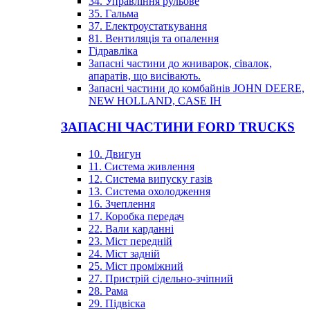
34. Управління рульове
35. Гальма
37. Електроустаткування
81. Вентиляція та опалення
Гідравліка
Запасні частини до жниварок, сівалок,
апаратів, що висівають.
Запасні частини до комбайнів JOHN DEERE,
NEW HOLLAND, CASE IH
ЗАПАСНІ ЧАСТИНИ FORD TRUCKS
10. Двигун
11. Система живлення
12. Система випуску газів
13. Система охолодження
16. Зчеплення
17. Коробка передач
22. Вали карданні
23. Міст передній
24. Міст задній
25. Міст проміжний
27. Пристрій сідельно-зчіпний
28. Рама
29. Підвіска