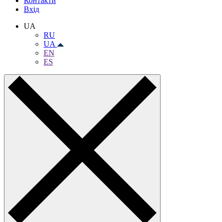
Контакти
Вхiд
UA
RU
UA
EN
ES