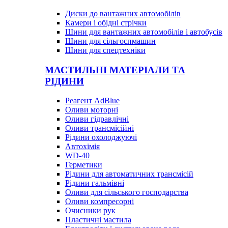
Диски до вантажних автомобілів
Камери і обідні стрічки
Шини для вантажних автомобілів і автобусів
Шини для сільгоспмашин
Шини для спецтехніки
МАСТИЛЬНІ МАТЕРІАЛИ ТА
РІДИНИ
Реагент AdBlue
Оливи моторні
Оливи гідравлічні
Оливи трансмісійні
Рідини охолоджуючі
Автохімія
WD-40
Герметики
Рідини для автоматичних трансмісій
Рідини гальмівні
Оливи для сільського господарства
Оливи компресорні
Очисники рук
Пластичні мастила