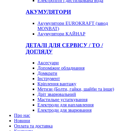
Електроліти і дистильована вода
АКУМУЛЯТОРИ
Акумулятори EUROKRAFT (завод
MONBAT)
Акумулятори КАЙНАР
ДЕТАЛІ ДЛЯ СЕРВІСУ / ТО /
ДОГЛЯДУ
Аксесуари
Допоміжне обладнання
Домкрати
Інструмент
Кріплення вантажу
Метизи (Болти, гайки, шайби та інше)
Дріт зварювальний
Мастильне устаткування
Електроди для наплавлення
Електроди для зварювання
Про нас
Новини
Оплата та доставка