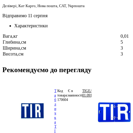
Делівері, Кат Карго, Нова пошта, САТ, Укрпошта
Відправимо 11 серпня
Характеристики
Вага,кг
0,01
Глибина,см
5
Ширина,см
3
Висота,см
3
Рекомендуємо до перегляду
Т
Код
Є в
TIGEAR
222.12
а
товара:
наявності
01.0912.2120
грн.
б
170604
В
л
кошик
и
ч
к
а
T
I