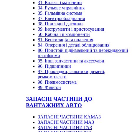
31. Колеса і маточини
34. Рульове управління
35. Гальмівна система
37. Електрообладнання
38. Прилади і датчики
39. Інструменти і пристосування
50. Кабіна і її компоненти
81. Вентиляція та опалення
84. Оперення і деталі облицювання
86. Пристрій підіймальний та перекидаючий
платформи
95. Інші запчастини та аксесуари
96. Підшипники
97. Прокладки, сальники, ремені,
ремкомплекти
98. Пневмосистема
99. Фільтри
ЗАПАСНІ ЧАСТИНИ ДО
ВАНТАЖНИХ АВТО
ЗАПАСНІ ЧАСТИНИ КАМАЗ
ЗАПАСНІ ЧАСТИНИ МАЗ
ЗАПАСНІ ЧАСТИНИ ГАЗ