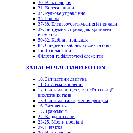
30. Вісь передня
31. Колеса і шини
34. Рульове управління
35. Гальма
37-38. Електроустаткування й прилади
39. Інструмент, приладдя, кріпильні
елементи
50-82. Кабіна і приладдя
84. Оперення кабіни, кузова та обвіс
Інші запчастини
Фільтри та фільтруючі елементи
ЗАПАСНІ ЧАСТИНИ FOTON
10. Запчастини двигуна
11. Система живлення
12. Система випуску та нейтралізації
вихлопних газів
13. Система охолодження двигуна
16. Зчеплення
17. Трансмісія
22. Карданні вали
23-25. Мости провідні
29. Підвіска
30. Вісь передня