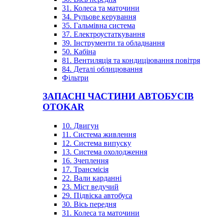
31. Колеса та маточини
34. Рульове керування
35. Гальмівна система
37. Електроустаткування
39. Інструменти та обладнання
50. Кабіна
81. Вентиляція та кондиціювання повітря
84. Деталі облицювання
Фільтри
ЗАПАСНІ ЧАСТИНИ АВТОБУСІВ
OTOKAR
10. Двигун
11. Система живлення
12. Система випуску
13. Система охолодження
16. Зчеплення
17. Трансмісія
22. Вали карданні
23. Міст ведучий
29. Підвіска автобуса
30. Вісь передня
31. Колеса та маточини