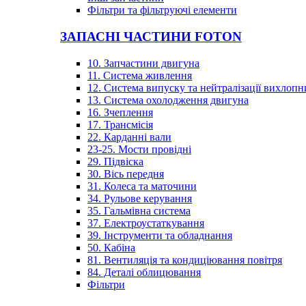
Фільтри та фільтруючі елементи
ЗАПАСНІ ЧАСТИНИ FOTON
10. Запчастини двигуна
11. Система живлення
12. Система випуску та нейтралізації вихлопн
13. Система охолодження двигуна
16. Зчеплення
17. Трансмісія
22. Карданні вали
23-25. Мости провідні
29. Підвіска
30. Вісь передня
31. Колеса та маточини
34. Рульове керування
35. Гальмівна система
37. Електроустаткування
39. Інструменти та обладнання
50. Кабіна
81. Вентиляція та кондиціювання повітря
84. Деталі облицювання
Фільтри