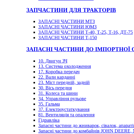
ЗАПЧАСТИНИ ДЛЯ ТРАКТОРІВ
ЗАПАСНІ ЧАСТИНИ МТЗ
ЗАПАСНІ ЧАСТИНИ ЮМЗ
ЗАПАСНІ ЧАСТИНИ Т-40, Т-25, Т-16, ДТ-75
ЗАПАСНІ ЧАСТИНИ Т-150
ЗАПАСНІ ЧАСТИНИ ДО ІМПОРТНОЇ
10. Двигун ЗЧ
13. Система охолодження
17. Коробка передач
22. Вали карданні
23. Міст передній, задній
30. Вісь передня
31. Колеса та шини
34. Управління рульове
35. Гальма
37. Електроустаткування
81. Вентиляція та опалення
Гідравліка
Запасні частини до жниварок, сівалок, апараті
Запасні частини до комбайнів JOHN DEER