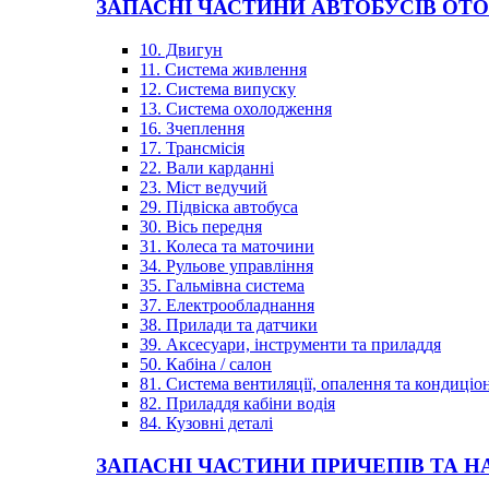
ЗАПАСНІ ЧАСТИНИ АВТОБУСІВ OT
10. Двигун
11. Система живлення
12. Система випуску
13. Система охолодження
16. Зчеплення
17. Трансмісія
22. Вали карданні
23. Міст ведучий
29. Підвіска автобуса
30. Вісь передня
31. Колеса та маточини
34. Рульове управління
35. Гальмівна система
37. Електрообладнання
38. Прилади та датчики
39. Аксесуари, інструменти та приладдя
50. Кабіна / салон
81. Система вентиляції, опалення та кондиці
82. Приладдя кабіни водія
84. Кузовні деталі
ЗАПАСНІ ЧАСТИНИ ПРИЧЕПІВ ТА Н