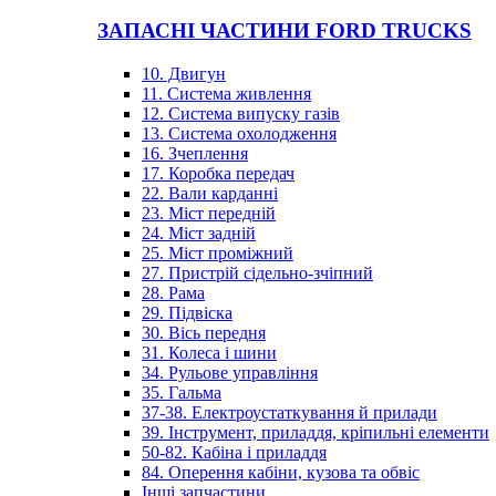
ЗАПАСНІ ЧАСТИНИ FORD TRUCKS
10. Двигун
11. Система живлення
12. Система випуску газів
13. Система охолодження
16. Зчеплення
17. Коробка передач
22. Вали карданні
23. Міст передній
24. Міст задній
25. Міст проміжний
27. Пристрій сідельно-зчіпний
28. Рама
29. Підвіска
30. Вісь передня
31. Колеса і шини
34. Рульове управління
35. Гальма
37-38. Електроустаткування й прилади
39. Інструмент, приладдя, кріпильні елементи
50-82. Кабіна і приладдя
84. Оперення кабіни, кузова та обвіс
Інші запчастини