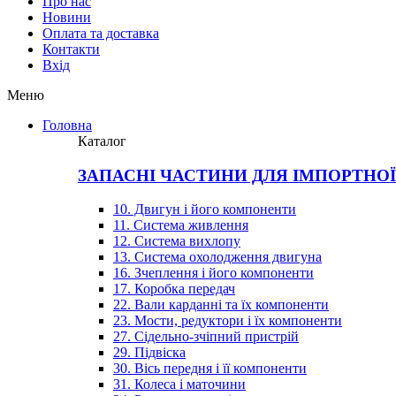
Про нас
Новини
Оплата та доставка
Контакти
Вхiд
Меню
Головна
Каталог
ЗАПАСНІ ЧАСТИНИ ДЛЯ ІМПОРТНО
10. Двигун і його компоненти
11. Система живлення
12. Система вихлопу
13. Система охолодження двигуна
16. Зчеплення і його компоненти
17. Коробка передач
22. Вали карданні та їх компоненти
23. Мости, редуктори і їх компоненти
27. Сідельно-зчіпний пристрій
29. Підвіска
30. Вісь передня і її компоненти
31. Колеса і маточини