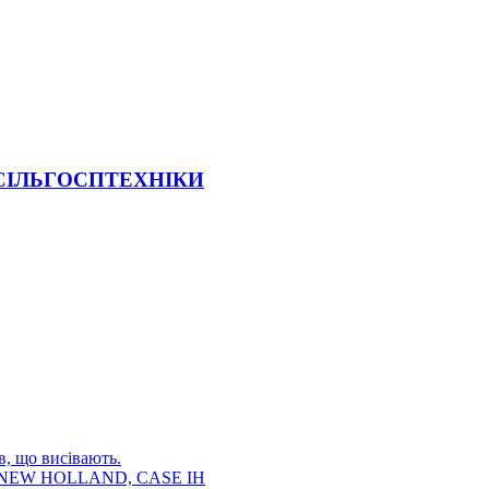
 СІЛЬГОСПТЕХНІКИ
в, що висівають.
E, NEW HOLLAND, CASE IH