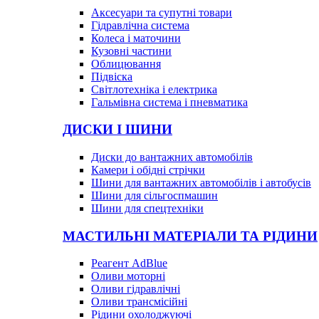
Аксесуари та супутні товари
Гідравлічна система
Колеса і маточини
Кузовні частини
Облицювання
Підвіска
Світлотехніка і електрика
Гальмівна система і пневматика
ДИСКИ І ШИНИ
Диски до вантажних автомобілів
Камери і обідні стрічки
Шини для вантажних автомобілів і автобусів
Шини для сільгоспмашин
Шини для спецтехніки
МАСТИЛЬНІ МАТЕРІАЛИ ТА РІДИНИ
Реагент AdBlue
Оливи моторні
Оливи гідравлічні
Оливи трансмісійні
Рідини охолоджуючі