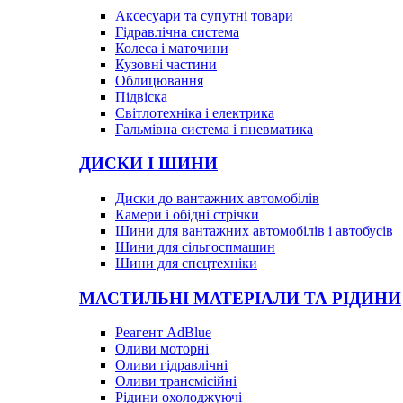
Аксесуари та супутні товари
Гідравлічна система
Колеса і маточини
Кузовні частини
Облицювання
Підвіска
Світлотехніка і електрика
Гальмівна система і пневматика
ДИСКИ І ШИНИ
Диски до вантажних автомобілів
Камери і обідні стрічки
Шини для вантажних автомобілів і автобусів
Шини для сільгоспмашин
Шини для спецтехніки
МАСТИЛЬНІ МАТЕРІАЛИ ТА РІДИНИ
Реагент AdBlue
Оливи моторні
Оливи гідравлічні
Оливи трансмісійні
Рідини охолоджуючі