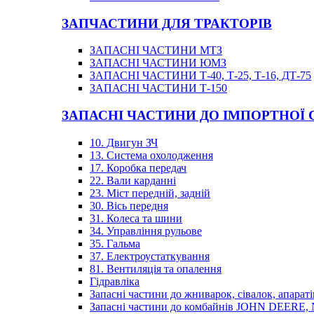
ЗАПЧАСТИНИ ДЛЯ ТРАКТОРІВ
ЗАПАСНІ ЧАСТИНИ МТЗ
ЗАПАСНІ ЧАСТИНИ ЮМЗ
ЗАПАСНІ ЧАСТИНИ Т-40, Т-25, Т-16, ДТ-75
ЗАПАСНІ ЧАСТИНИ Т-150
ЗАПАСНІ ЧАСТИНИ ДО ІМПОРТНОЇ
10. Двигун ЗЧ
13. Система охолодження
17. Коробка передач
22. Вали карданні
23. Міст передній, задній
30. Вісь передня
31. Колеса та шини
34. Управління рульове
35. Гальма
37. Електроустаткування
81. Вентиляція та опалення
Гідравліка
Запасні частини до жниварок, сівалок, апараті
Запасні частини до комбайнів JOHN DEER