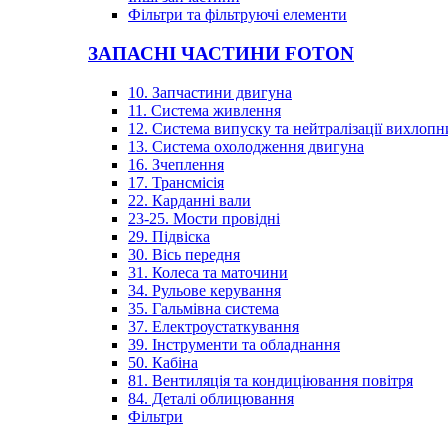
Фільтри та фільтруючі елементи
ЗАПАСНІ ЧАСТИНИ FOTON
10. Запчастини двигуна
11. Система живлення
12. Система випуску та нейтралізації вихлопн
13. Система охолодження двигуна
16. Зчеплення
17. Трансмісія
22. Карданні вали
23-25. Мости провідні
29. Підвіска
30. Вісь передня
31. Колеса та маточини
34. Рульове керування
35. Гальмівна система
37. Електроустаткування
39. Інструменти та обладнання
50. Кабіна
81. Вентиляція та кондиціювання повітря
84. Деталі облицювання
Фільтри