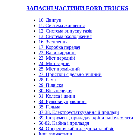
ЗАПАСНІ ЧАСТИНИ FORD TRUCKS
10. Двигун
11. Система живлення
12. Система випуску газів
13. Система охолодження
16. Зчеплення
17. Коробка передач
22. Вали карданні
23. Міст передній
24. Міст задній
25. Міст проміжний
27. Пристрій сідельно-зчіпний
28. Рама
29. Підвіска
30. Вісь передня
31. Колеса і шини
34. Рульове управління
35. Гальма
37-38. Електроустаткування й прилади
39. Інструмент, приладдя, кріпильні елементи
50-82. Кабіна і приладдя
84. Оперення кабіни, кузова та обвіс
Інші запчастини