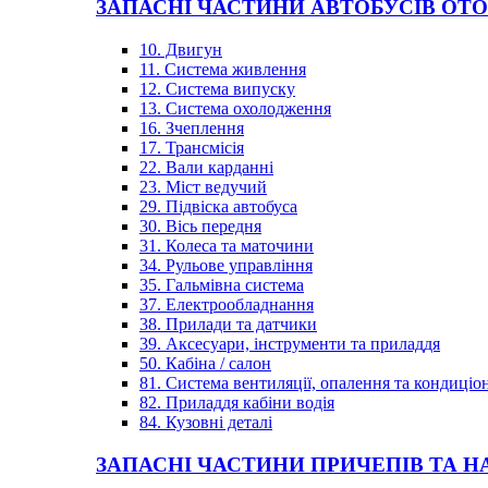
ЗАПАСНІ ЧАСТИНИ АВТОБУСІВ OT
10. Двигун
11. Система живлення
12. Система випуску
13. Система охолодження
16. Зчеплення
17. Трансмісія
22. Вали карданні
23. Міст ведучий
29. Підвіска автобуса
30. Вісь передня
31. Колеса та маточини
34. Рульове управління
35. Гальмівна система
37. Електрообладнання
38. Прилади та датчики
39. Аксесуари, інструменти та приладдя
50. Кабіна / салон
81. Система вентиляції, опалення та кондиці
82. Приладдя кабіни водія
84. Кузовні деталі
ЗАПАСНІ ЧАСТИНИ ПРИЧЕПІВ ТА Н