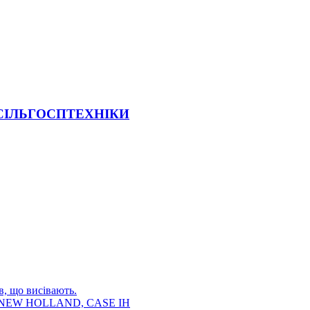
 СІЛЬГОСПТЕХНІКИ
в, що висівають.
E, NEW HOLLAND, CASE IH