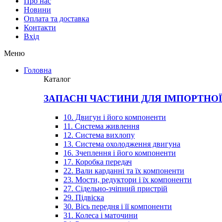
Про нас
Новини
Оплата та доставка
Контакти
Вхiд
Меню
Головна
Каталог
ЗАПАСНІ ЧАСТИНИ ДЛЯ ІМПОРТНО
10. Двигун і його компоненти
11. Система живлення
12. Система вихлопу
13. Система охолодження двигуна
16. Зчеплення і його компоненти
17. Коробка передач
22. Вали карданні та їх компоненти
23. Мости, редуктори і їх компоненти
27. Сідельно-зчіпний пристрій
29. Підвіска
30. Вісь передня і її компоненти
31. Колеса і маточини