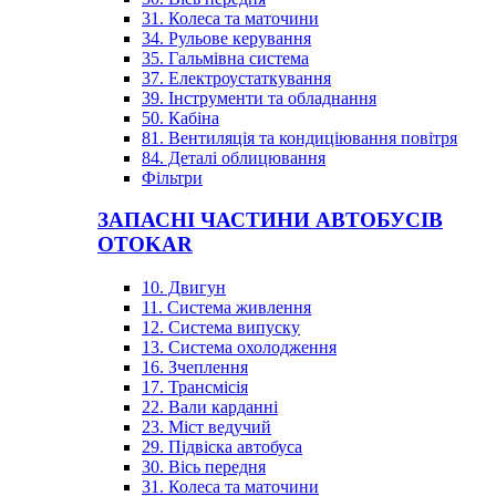
31. Колеса та маточини
34. Рульове керування
35. Гальмівна система
37. Електроустаткування
39. Інструменти та обладнання
50. Кабіна
81. Вентиляція та кондиціювання повітря
84. Деталі облицювання
Фільтри
ЗАПАСНІ ЧАСТИНИ АВТОБУСІВ
OTOKAR
10. Двигун
11. Система живлення
12. Система випуску
13. Система охолодження
16. Зчеплення
17. Трансмісія
22. Вали карданні
23. Міст ведучий
29. Підвіска автобуса
30. Вісь передня
31. Колеса та маточини