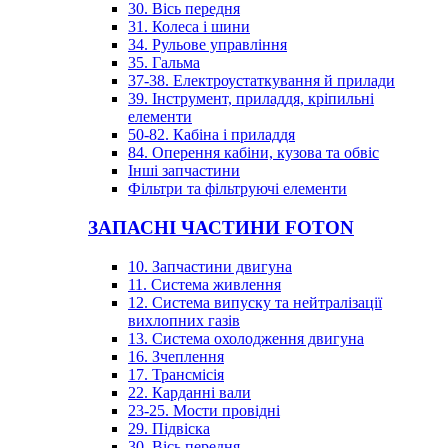
30. Вісь передня
31. Колеса і шини
34. Рульове управління
35. Гальма
37-38. Електроустаткування й прилади
39. Інструмент, приладдя, кріпильні
елементи
50-82. Кабіна і приладдя
84. Оперення кабіни, кузова та обвіс
Інші запчастини
Фільтри та фільтруючі елементи
ЗАПАСНІ ЧАСТИНИ FOTON
10. Запчастини двигуна
11. Система живлення
12. Система випуску та нейтралізації
вихлопних газів
13. Система охолодження двигуна
16. Зчеплення
17. Трансмісія
22. Карданні вали
23-25. Мости провідні
29. Підвіска
30. Вісь передня