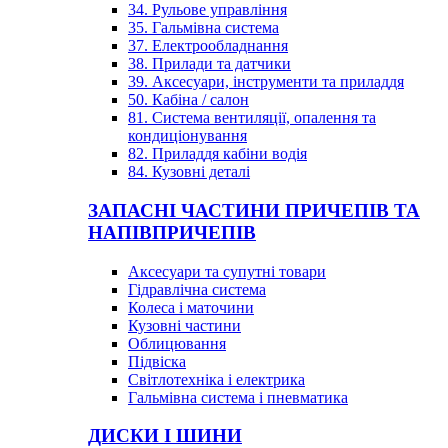
34. Рульове управління
35. Гальмівна система
37. Електрообладнання
38. Прилади та датчики
39. Аксесуари, інструменти та приладдя
50. Кабіна / салон
81. Система вентиляції, опалення та
кондиціонування
82. Приладдя кабіни водія
84. Кузовні деталі
ЗАПАСНІ ЧАСТИНИ ПРИЧЕПІВ ТА
НАПІВПРИЧЕПІВ
Аксесуари та супутні товари
Гідравлічна система
Колеса і маточини
Кузовні частини
Облицювання
Підвіска
Світлотехніка і електрика
Гальмівна система і пневматика
ДИСКИ І ШИНИ