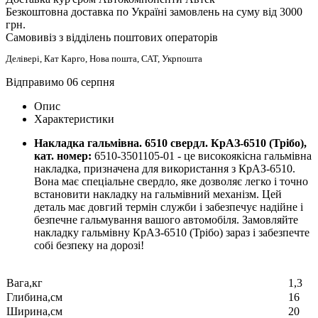
Безкоштовна доставка по Україні замовлень на суму від 3000
грн.
Самовивіз з відділень поштових операторів
Делівері, Кат Карго, Нова пошта, САТ, Укрпошта
Відправимо 06 серпня
Опис
Характеристики
Накладка гальмівна. 6510 свердл. КрАЗ-6510 (Трібо),
кат. номер:
6510-3501105-01 - це високоякісна гальмівна
накладка, призначена для використання з КрАЗ-6510.
Вона має спеціальне свердло, яке дозволяє легко і точно
встановити накладку на гальмівний механізм. Цей
деталь має довгий термін служби і забезпечує надійне і
безпечне гальмування вашого автомобіля. Замовляйте
накладку гальмівну КрАЗ-6510 (Трібо) зараз і забезпечте
собі безпеку на дорозі!
Вага,кг
1,3
Глибина,см
16
Ширина,см
20