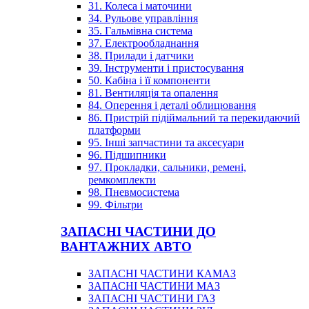
31. Колеса і маточини
34. Рульове управління
35. Гальмівна система
37. Електрообладнання
38. Прилади і датчики
39. Інструменти і пристосування
50. Кабіна і її компоненти
81. Вентиляція та опалення
84. Оперення і деталі облицювання
86. Пристрій підіймальний та перекидаючий
платформи
95. Інші запчастини та аксесуари
96. Підшипники
97. Прокладки, сальники, ремені,
ремкомплекти
98. Пневмосистема
99. Фільтри
ЗАПАСНІ ЧАСТИНИ ДО
ВАНТАЖНИХ АВТО
ЗАПАСНІ ЧАСТИНИ КАМАЗ
ЗАПАСНІ ЧАСТИНИ МАЗ
ЗАПАСНІ ЧАСТИНИ ГАЗ