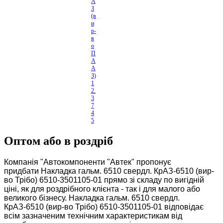
А
З
(в
и
р-
в
о
П
А
А
З)
1
2.
3
7
4
5
0
0
Оптом або в роздріб
0
Компанія "Автокомпоненти "Автек" пропонує
придбати Накладка гальм. 6510 свердл. КрАЗ-6510 (вир-
во Трібо) 6510-3501105-01 прямо зі складу по вигідній
ціні, як для роздрібного клієнта - так і для малого або
великого бізнесу. Накладка гальм. 6510 свердл.
КрАЗ-6510 (вир-во Трібо) 6510-3501105-01 відповідає
всім зазначеним технічним характеристикам від