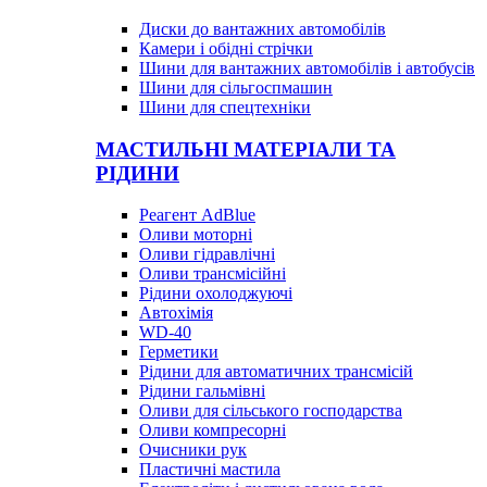
Диски до вантажних автомобілів
Камери і обідні стрічки
Шини для вантажних автомобілів і автобусів
Шини для сільгоспмашин
Шини для спецтехніки
МАСТИЛЬНІ МАТЕРІАЛИ ТА
РІДИНИ
Реагент AdBlue
Оливи моторні
Оливи гідравлічні
Оливи трансмісійні
Рідини охолоджуючі
Автохімія
WD-40
Герметики
Рідини для автоматичних трансмісій
Рідини гальмівні
Оливи для сільського господарства
Оливи компресорні
Очисники рук
Пластичні мастила