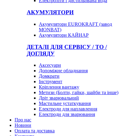
Електроліти і дистильована вода
АКУМУЛЯТОРИ
Акумулятори EUROKRAFT (завод
MONBAT)
Акумулятори КАЙНАР
ДЕТАЛІ ДЛЯ СЕРВІСУ / ТО /
ДОГЛЯДУ
Аксесуари
Допоміжне обладнання
Домкрати
Інструмент
Кріплення вантажу
Метизи (Болти, гайки, шайби та інше)
Дріт зварювальний
Мастильне устаткування
Електроди для наплавлення
Електроди для зварювання
Про нас
Новини
Оплата та доставка