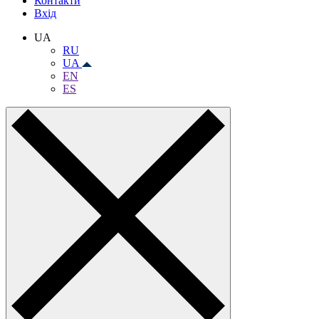
Контакти
Вхiд
UA
RU
UA
EN
ES