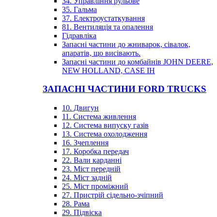
34. Управління рульове
35. Гальма
37. Електроустаткування
81. Вентиляція та опалення
Гідравліка
Запасні частини до жниварок, сівалок,
апаратів, що висівають.
Запасні частини до комбайнів JOHN DEERE,
NEW HOLLAND, CASE IH
ЗАПАСНІ ЧАСТИНИ FORD TRUCKS
10. Двигун
11. Система живлення
12. Система випуску газів
13. Система охолодження
16. Зчеплення
17. Коробка передач
22. Вали карданні
23. Міст передній
24. Міст задній
25. Міст проміжний
27. Пристрій сідельно-зчіпний
28. Рама
29. Підвіска