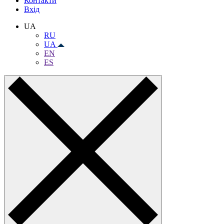
Контакти
Вхiд
UA
RU
UA
EN
ES