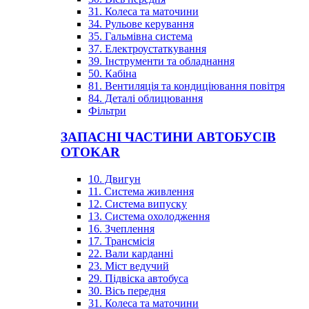
31. Колеса та маточини
34. Рульове керування
35. Гальмівна система
37. Електроустаткування
39. Інструменти та обладнання
50. Кабіна
81. Вентиляція та кондиціювання повітря
84. Деталі облицювання
Фільтри
ЗАПАСНІ ЧАСТИНИ АВТОБУСІВ
OTOKAR
10. Двигун
11. Система живлення
12. Система випуску
13. Система охолодження
16. Зчеплення
17. Трансмісія
22. Вали карданні
23. Міст ведучий
29. Підвіска автобуса
30. Вісь передня
31. Колеса та маточини