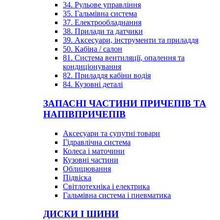
34. Рульове управління
35. Гальмівна система
37. Електрообладнання
38. Прилади та датчики
39. Аксесуари, інструменти та приладдя
50. Кабіна / салон
81. Система вентиляції, опалення та
кондиціонування
82. Приладдя кабіни водія
84. Кузовні деталі
ЗАПАСНІ ЧАСТИНИ ПРИЧЕПІВ ТА
НАПІВПРИЧЕПІВ
Аксесуари та супутні товари
Гідравлічна система
Колеса і маточини
Кузовні частини
Облицювання
Підвіска
Світлотехніка і електрика
Гальмівна система і пневматика
ДИСКИ І ШИНИ