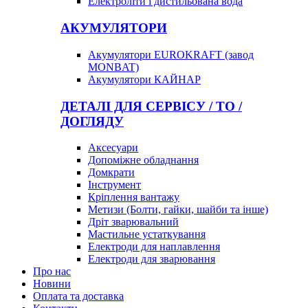
Електроліти і дистильована вода
АКУМУЛЯТОРИ
Акумулятори EUROKRAFT (завод
MONBAT)
Акумулятори КАЙНАР
ДЕТАЛІ ДЛЯ СЕРВІСУ / ТО /
ДОГЛЯДУ
Аксесуари
Допоміжне обладнання
Домкрати
Інструмент
Кріплення вантажу
Метизи (Болти, гайки, шайби та інше)
Дріт зварювальний
Мастильне устаткування
Електроди для наплавлення
Електроди для зварювання
Про нас
Новини
Оплата та доставка