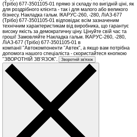
(Трібо) 677-3501105-01 прямо зі складу по вигідній ціні, як
для роздрібного клієнта - так і для малого або великого
бізнесу. Накладка гальм. ІКАРУС-260, -280, ЛіАЗ-677
(Трібо) 677-3501105-01 відповідає всім зазначеним
технічним характеристикам від виробника, що гарантує
високу якість за демократичну ціну. Цінуйте свій час та
гроші! Замовляйте Накладка гальм. ІКАРУС-260, -280,
ЛіАЗ-677 (Трібо) 677-3501105-01 в
компанії "Автокомпоненти "Автек", а якщо вам потрібна
допомога нашого спеціаліста - скористайтеся кнопкою
"ЗВОРОТНІЙ ЗВ'ЯЗОК".
Зворотній зв'язок