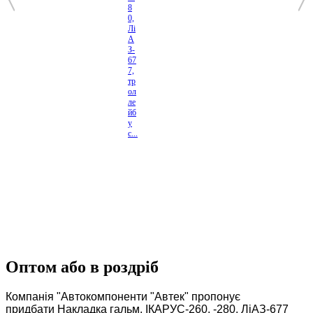
8
0,
Лі
А
З-
67
7,
тр
ол
ле
йб
у
с...
Оптом або в роздріб
Компанія "Автокомпоненти "Автек" пропонує
придбати Накладка гальм. ІКАРУС-260, -280, ЛіАЗ-677