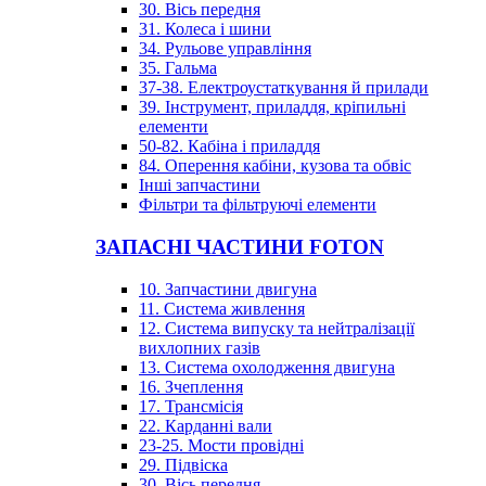
30. Вісь передня
31. Колеса і шини
34. Рульове управління
35. Гальма
37-38. Електроустаткування й прилади
39. Інструмент, приладдя, кріпильні
елементи
50-82. Кабіна і приладдя
84. Оперення кабіни, кузова та обвіс
Інші запчастини
Фільтри та фільтруючі елементи
ЗАПАСНІ ЧАСТИНИ FOTON
10. Запчастини двигуна
11. Система живлення
12. Система випуску та нейтралізації
вихлопних газів
13. Система охолодження двигуна
16. Зчеплення
17. Трансмісія
22. Карданні вали
23-25. Мости провідні
29. Підвіска
30. Вісь передня