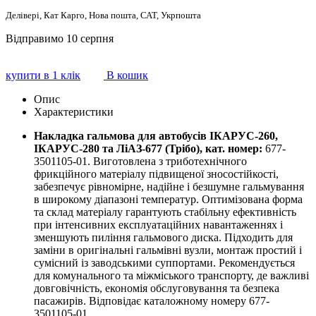
Делівері, Кат Карго, Нова пошта, САТ, Укрпошта
Відправимо 10 серпня
купити в 1 клік
В кошик
Опис
Характеристики
Накладка гальмова для автобусів ІКАРУС-260,
ІКАРУС-280 та ЛіАЗ-677 (Трібо), кат. номер:
677-
3501105-01. Виготовлена з триботехнічного
фрикційного матеріалу підвищеної зносостійкості,
забезпечує рівномірне, надійне і безшумне гальмування
в широкому діапазоні температур. Оптимізована форма
та склад матеріалу гарантують стабільну ефективність
при інтенсивних експлуатаційних навантаженнях і
зменшують пиління гальмового диска. Підходить для
заміни в оригінальні гальмівні вузли, монтаж простий і
сумісний із заводськими суппортами. Рекомендується
для комунального та міжміського транспорту, де важливі
довговічність, економія обслуговування та безпека
пасажирів. Відповідає каталожному номеру 677-
3501105-01.