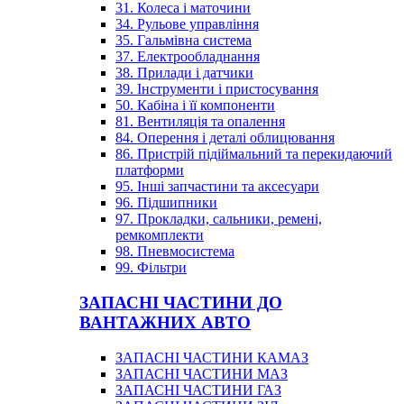
31. Колеса і маточини
34. Рульове управління
35. Гальмівна система
37. Електрообладнання
38. Прилади і датчики
39. Інструменти і пристосування
50. Кабіна і її компоненти
81. Вентиляція та опалення
84. Оперення і деталі облицювання
86. Пристрій підіймальний та перекидаючий
платформи
95. Інші запчастини та аксесуари
96. Підшипники
97. Прокладки, сальники, ремені,
ремкомплекти
98. Пневмосистема
99. Фільтри
ЗАПАСНІ ЧАСТИНИ ДО
ВАНТАЖНИХ АВТО
ЗАПАСНІ ЧАСТИНИ КАМАЗ
ЗАПАСНІ ЧАСТИНИ МАЗ
ЗАПАСНІ ЧАСТИНИ ГАЗ