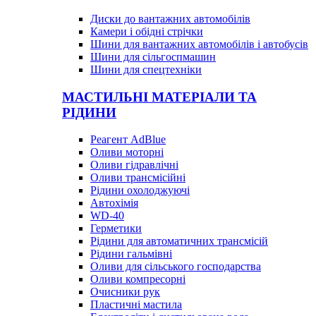
Диски до вантажних автомобілів
Камери і обідні стрічки
Шини для вантажних автомобілів і автобусів
Шини для сільгоспмашин
Шини для спецтехніки
МАСТИЛЬНІ МАТЕРІАЛИ ТА
РІДИНИ
Реагент AdBlue
Оливи моторні
Оливи гідравлічні
Оливи трансмісійні
Рідини охолоджуючі
Автохімія
WD-40
Герметики
Рідини для автоматичних трансмісій
Рідини гальмівні
Оливи для сільського господарства
Оливи компресорні
Очисники рук
Пластичні мастила