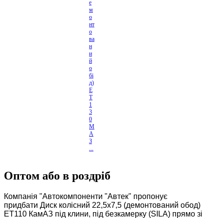
е
м
о
нт
о
ва
н
и
й
о
бі
д)
E
T
1
3
0
М
А
З
...
Оптом або в роздріб
Компанія "Автокомпоненти "Автек" пропонує
придбати Диск колісний 22,5х7,5 (демонтований обод)
ET110 КамАЗ під клини, під безкамерку (SILA) прямо зі