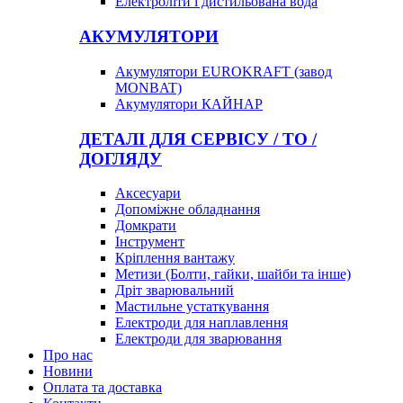
Електроліти і дистильована вода
АКУМУЛЯТОРИ
Акумулятори EUROKRAFT (завод
MONBAT)
Акумулятори КАЙНАР
ДЕТАЛІ ДЛЯ СЕРВІСУ / ТО /
ДОГЛЯДУ
Аксесуари
Допоміжне обладнання
Домкрати
Інструмент
Кріплення вантажу
Метизи (Болти, гайки, шайби та інше)
Дріт зварювальний
Мастильне устаткування
Електроди для наплавлення
Електроди для зварювання
Про нас
Новини
Оплата та доставка