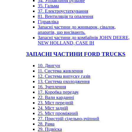
34. Управління рульове
35. Гальма
37. Електроустаткування
81. Вентиляція та опалення
Гідравліка
Запасні частини до жниварок, сівалок,
апаратів, що висівають.
Запасні частини до комбайнів JOHN DEERE,
NEW HOLLAND, CASE IH
ЗАПАСНІ ЧАСТИНИ FORD TRUCKS
10. Двигун
11. Система живлення
12. Система випуску газів
13. Система охолодження
16. Зчеплення
17. Коробка передач
22. Вали карданні
23. Міст передній
24. Міст задній
25. Міст проміжний
27. Пристрій сідельно-зчіпний
28. Рама
29. Підвіска