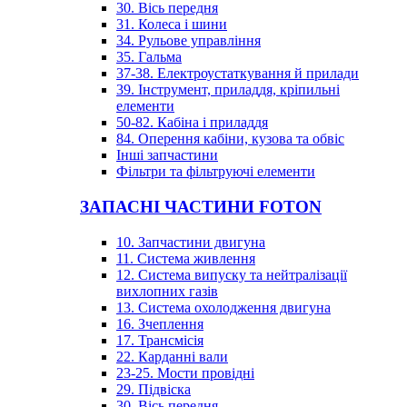
30. Вісь передня
31. Колеса і шини
34. Рульове управління
35. Гальма
37-38. Електроустаткування й прилади
39. Інструмент, приладдя, кріпильні
елементи
50-82. Кабіна і приладдя
84. Оперення кабіни, кузова та обвіс
Інші запчастини
Фільтри та фільтруючі елементи
ЗАПАСНІ ЧАСТИНИ FOTON
10. Запчастини двигуна
11. Система живлення
12. Система випуску та нейтралізації
вихлопних газів
13. Система охолодження двигуна
16. Зчеплення
17. Трансмісія
22. Карданні вали
23-25. Мости провідні
29. Підвіска
30. Вісь передня