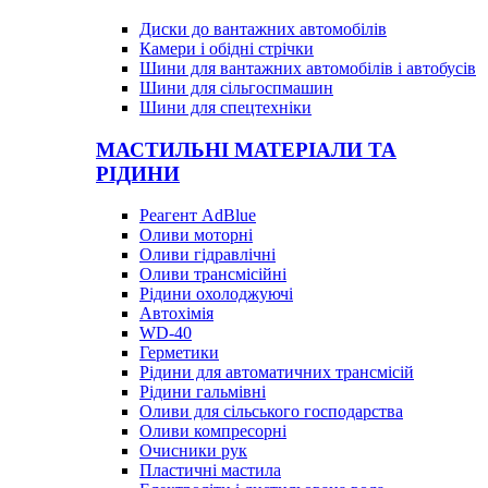
Диски до вантажних автомобілів
Камери і обідні стрічки
Шини для вантажних автомобілів і автобусів
Шини для сільгоспмашин
Шини для спецтехніки
МАСТИЛЬНІ МАТЕРІАЛИ ТА
РІДИНИ
Реагент AdBlue
Оливи моторні
Оливи гідравлічні
Оливи трансмісійні
Рідини охолоджуючі
Автохімія
WD-40
Герметики
Рідини для автоматичних трансмісій
Рідини гальмівні
Оливи для сільського господарства
Оливи компресорні
Очисники рук
Пластичні мастила