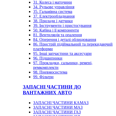
31. Колеса і маточини
34. Рульове управління
35. Гальмівна система
37. Електрообладнання
38. Прилади і датчики
39. Інструменти і пристосування
50. Кабіна і її компоненти
81. Вентиляція та опалення
84. Оперення і деталі облицювання
86. Пристрій підіймальний та перекидаючий
платформи
95. Інші запчастини та аксесуари
96. Підшипники
97. Прокладки, сальники, ремені,
ремкомплекти
98. Пневмосистема
99. Фільтри
ЗАПАСНІ ЧАСТИНИ ДО
ВАНТАЖНИХ АВТО
ЗАПАСНІ ЧАСТИНИ КАМАЗ
ЗАПАСНІ ЧАСТИНИ МАЗ
ЗАПАСНІ ЧАСТИНИ ГАЗ