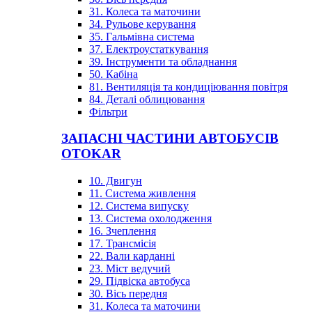
31. Колеса та маточини
34. Рульове керування
35. Гальмівна система
37. Електроустаткування
39. Інструменти та обладнання
50. Кабіна
81. Вентиляція та кондиціювання повітря
84. Деталі облицювання
Фільтри
ЗАПАСНІ ЧАСТИНИ АВТОБУСІВ
OTOKAR
10. Двигун
11. Система живлення
12. Система випуску
13. Система охолодження
16. Зчеплення
17. Трансмісія
22. Вали карданні
23. Міст ведучий
29. Підвіска автобуса
30. Вісь передня
31. Колеса та маточини