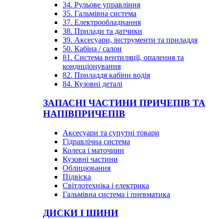
34. Рульове управління
35. Гальмівна система
37. Електрообладнання
38. Прилади та датчики
39. Аксесуари, інструменти та приладдя
50. Кабіна / салон
81. Система вентиляції, опалення та
кондиціонування
82. Приладдя кабіни водія
84. Кузовні деталі
ЗАПАСНІ ЧАСТИНИ ПРИЧЕПІВ ТА
НАПІВПРИЧЕПІВ
Аксесуари та супутні товари
Гідравлічна система
Колеса і маточини
Кузовні частини
Облицювання
Підвіска
Світлотехніка і електрика
Гальмівна система і пневматика
ДИСКИ І ШИНИ