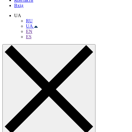
Контакти
Вхiд
UA
RU
UA
EN
ES