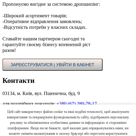
Пропонуємо вигідне за системою дропшипінг:
-Широкий асортимент товарів;
-Оперативне відправлення замовлень;
-Відсутність потреби у власних складах.
Ставайте нашим партнером сьогодні та
гарантуйте своєму бізнесу впевнений ріст
разом!
ЗАРЕЄСТРУВАТИСЯ | УВІЙТИ В КАБІНЕТ
Контакти
03134, м. Київ, вул. Пшенична, буд. 9
для роздрібних покупців:
+380 (67) 280-78-17
Цей сайт використовує файли cookie та інші подібні технології, щоб аналізувати
для оптових покупців в Україні:
+380 (44) 496-00-55
+380 (67)
використання та покращувати функціональність сайту, відображати персональну
862-33-33
рекламу та обмінюватися особистими даними та інформацією зі сторонніми
платформами. Якщо ви не бажаєте, щоб вказані дані опрацьовувались нами, ви
для іноземних покупців:
+380 (67) 658-16-64
(Viber, WhatsApp)
можете змінити налаштування в своєму браузері або перестати користуватися