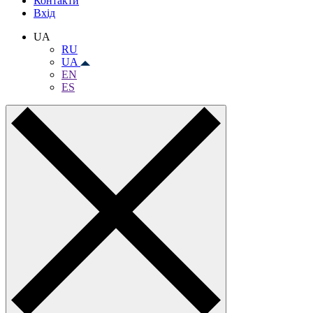
Контакти
Вхiд
UA
RU
UA
EN
ES