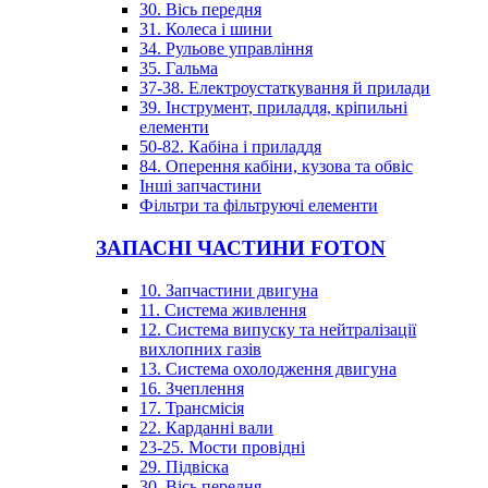
30. Вісь передня
31. Колеса і шини
34. Рульове управління
35. Гальма
37-38. Електроустаткування й прилади
39. Інструмент, приладдя, кріпильні
елементи
50-82. Кабіна і приладдя
84. Оперення кабіни, кузова та обвіс
Інші запчастини
Фільтри та фільтруючі елементи
ЗАПАСНІ ЧАСТИНИ FOTON
10. Запчастини двигуна
11. Система живлення
12. Система випуску та нейтралізації
вихлопних газів
13. Система охолодження двигуна
16. Зчеплення
17. Трансмісія
22. Карданні вали
23-25. Мости провідні
29. Підвіска
30. Вісь передня