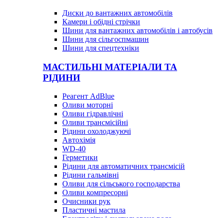
Диски до вантажних автомобілів
Камери і обідні стрічки
Шини для вантажних автомобілів і автобусів
Шини для сільгоспмашин
Шини для спецтехніки
МАСТИЛЬНІ МАТЕРІАЛИ ТА
РІДИНИ
Реагент AdBlue
Оливи моторні
Оливи гідравлічні
Оливи трансмісійні
Рідини охолоджуючі
Автохімія
WD-40
Герметики
Рідини для автоматичних трансмісій
Рідини гальмівні
Оливи для сільського господарства
Оливи компресорні
Очисники рук
Пластичні мастила