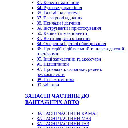
31. Колеса і маточини
34. Рульове управління
35. Гальмівна система
37. Електрообладнання
38. Прилади і датчики
39. Інструменти і пристосування
50. Кабіна і її компоненти
81. Вентиляція та опалення
84. Оперення і деталі облицювання
86. Пристрій підіймальний та перекидаючий
платформи
95. Інші запчастини та аксесуари
96. Підшипники
97. Прокладки, сальники, ремені,
ремкомплекти
98. Пневмосистема
99. Фільтри
ЗАПАСНІ ЧАСТИНИ ДО
ВАНТАЖНИХ АВТО
ЗАПАСНІ ЧАСТИНИ КАМАЗ
ЗАПАСНІ ЧАСТИНИ МАЗ
ЗАПАСНІ ЧАСТИНИ ГАЗ