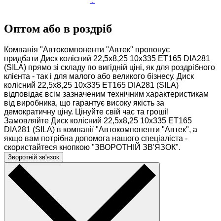
...
Оптом або в роздріб
Компанія "Автокомпоненти "Автек" пропонує
придбати Диск колісний 22,5х8,25 10х335 ET165 DIA281
(SILA) прямо зі складу по вигідній ціні, як для роздрібного
клієнта - так і для малого або великого бізнесу. Диск
колісний 22,5х8,25 10х335 ET165 DIA281 (SILA)
відповідає всім зазначеним технічним характеристикам
від виробника, що гарантує високу якість за
демократичну ціну. Цінуйте свій час та гроші!
Замовляйте Диск колісний 22,5х8,25 10х335 ET165
DIA281 (SILA) в компанії "Автокомпоненти "Автек", а
якщо вам потрібна допомога нашого спеціаліста -
скористайтеся кнопкою "ЗВОРОТНІЙ ЗВ'ЯЗОК".
Зворотній зв'язок