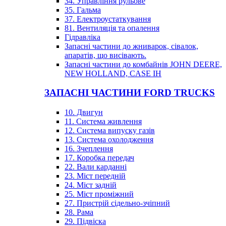
34. Управління рульове
35. Гальма
37. Електроустаткування
81. Вентиляція та опалення
Гідравліка
Запасні частини до жниварок, сівалок,
апаратів, що висівають.
Запасні частини до комбайнів JOHN DEERE,
NEW HOLLAND, CASE IH
ЗАПАСНІ ЧАСТИНИ FORD TRUCKS
10. Двигун
11. Система живлення
12. Система випуску газів
13. Система охолодження
16. Зчеплення
17. Коробка передач
22. Вали карданні
23. Міст передній
24. Міст задній
25. Міст проміжний
27. Пристрій сідельно-зчіпний
28. Рама
29. Підвіска