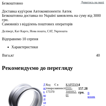
Дивитись на мапі
Безкоштовно
Доставка кур'єром Автокомпоненти Автек
Безкоштовна доставка по Україні замовлень на суму від 3000
грн.
Самовивіз з відділень поштових операторів
Делівері, Кат Карго, Нова пошта, САТ, Укрпошта
Відправимо 10 серпня
Характеристики
Вага,кг
40
Рекомендуємо до перегляду
Д
Код
Є в
KAPITAN
4
ис
товара:
наявності
5551-
157.28
к
175370
3101012-
грн.
В
ко
01
кошик
лі
сн