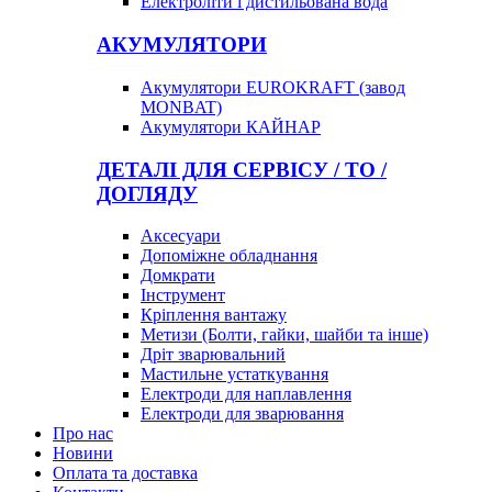
Електроліти і дистильована вода
АКУМУЛЯТОРИ
Акумулятори EUROKRAFT (завод
MONBAT)
Акумулятори КАЙНАР
ДЕТАЛІ ДЛЯ СЕРВІСУ / ТО /
ДОГЛЯДУ
Аксесуари
Допоміжне обладнання
Домкрати
Інструмент
Кріплення вантажу
Метизи (Болти, гайки, шайби та інше)
Дріт зварювальний
Мастильне устаткування
Електроди для наплавлення
Електроди для зварювання
Про нас
Новини
Оплата та доставка