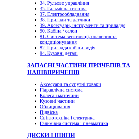
34. Рульове управління
35. Гальмівна система
37. Електрообладнання
38. Прилади та датчики
39. Аксесуари, інструменти та приладдя
50. Кабіна / салон
81. Система вентиляції, опалення та
кондиціонування
82. Приладдя кабіни водія
84. Кузовні деталі
ЗАПАСНІ ЧАСТИНИ ПРИЧЕПІВ ТА
НАПІВПРИЧЕПІВ
Аксесуари та супутні товари
Гідравлічна система
Колеса і маточини
Кузовні частини
Облицювання
Підвіска
Світлотехніка і електрика
Гальмівна система і пневматика
ДИСКИ І ШИНИ