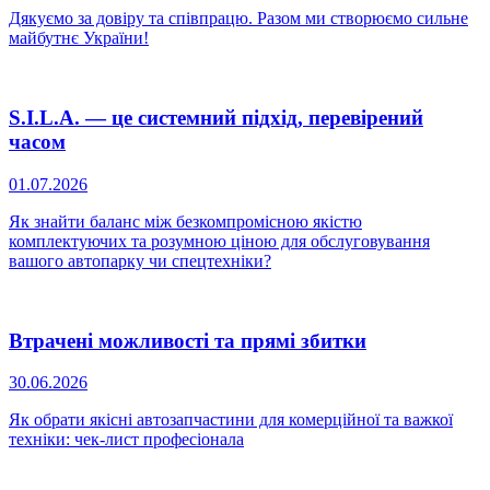
Дякуємо за довіру та співпрацю. Разом ми створюємо сильне
майбутнє України!
S.I.L.A. — це системний підхід, перевірений
часом
01.07.2026
Як знайти баланс між безкомпромісною якістю
комплектуючих та розумною ціною для обслуговування
вашого автопарку чи спецтехніки?
Втрачені можливості та прямі збитки
30.06.2026
Як обрати якісні автозапчастини для комерційної та важкої
техніки: чек-лист професіонала