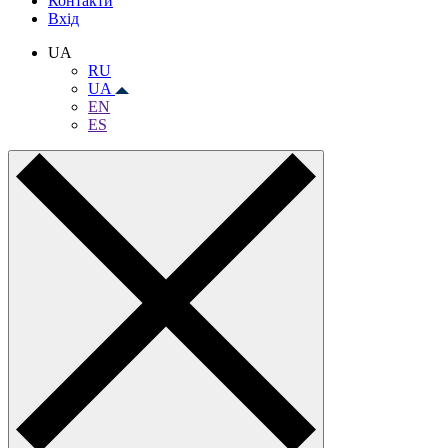
Контакти
Вхiд
UA
RU
UA
EN
ES