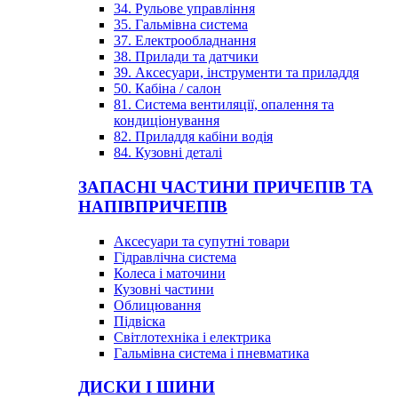
34. Рульове управління
35. Гальмівна система
37. Електрообладнання
38. Прилади та датчики
39. Аксесуари, інструменти та приладдя
50. Кабіна / салон
81. Система вентиляції, опалення та
кондиціонування
82. Приладдя кабіни водія
84. Кузовні деталі
ЗАПАСНІ ЧАСТИНИ ПРИЧЕПІВ ТА
НАПІВПРИЧЕПІВ
Аксесуари та супутні товари
Гідравлічна система
Колеса і маточини
Кузовні частини
Облицювання
Підвіска
Світлотехніка і електрика
Гальмівна система і пневматика
ДИСКИ І ШИНИ