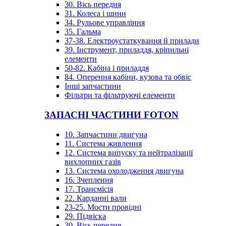
30. Вісь передня
31. Колеса і шини
34. Рульове управління
35. Гальма
37-38. Електроустаткування й прилади
39. Інструмент, приладдя, кріпильні
елементи
50-82. Кабіна і приладдя
84. Оперення кабіни, кузова та обвіс
Інші запчастини
Фільтри та фільтруючі елементи
ЗАПАСНІ ЧАСТИНИ FOTON
10. Запчастини двигуна
11. Система живлення
12. Система випуску та нейтралізації
вихлопних газів
13. Система охолодження двигуна
16. Зчеплення
17. Трансмісія
22. Карданні вали
23-25. Мости провідні
29. Підвіска
30. Вісь передня