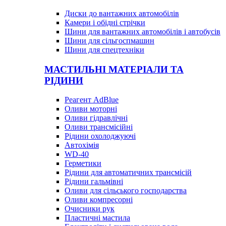
Диски до вантажних автомобілів
Камери і обідні стрічки
Шини для вантажних автомобілів і автобусів
Шини для сільгоспмашин
Шини для спецтехніки
МАСТИЛЬНІ МАТЕРІАЛИ ТА
РІДИНИ
Реагент AdBlue
Оливи моторні
Оливи гідравлічні
Оливи трансмісійні
Рідини охолоджуючі
Автохімія
WD-40
Герметики
Рідини для автоматичних трансмісій
Рідини гальмівні
Оливи для сільського господарства
Оливи компресорні
Очисники рук
Пластичні мастила