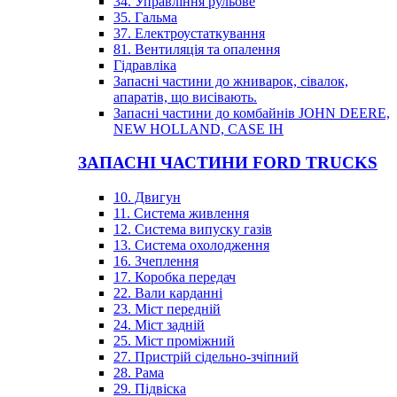
34. Управління рульове
35. Гальма
37. Електроустаткування
81. Вентиляція та опалення
Гідравліка
Запасні частини до жниварок, сівалок,
апаратів, що висівають.
Запасні частини до комбайнів JOHN DEERE,
NEW HOLLAND, CASE IH
ЗАПАСНІ ЧАСТИНИ FORD TRUCKS
10. Двигун
11. Система живлення
12. Система випуску газів
13. Система охолодження
16. Зчеплення
17. Коробка передач
22. Вали карданні
23. Міст передній
24. Міст задній
25. Міст проміжний
27. Пристрій сідельно-зчіпний
28. Рама
29. Підвіска