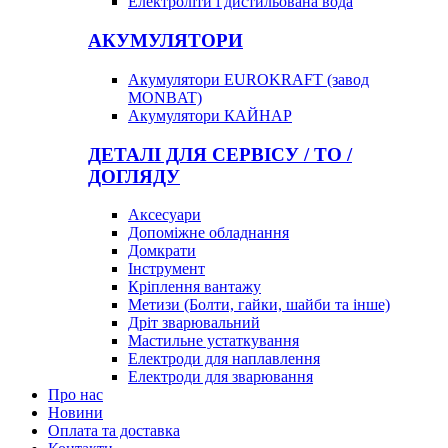
Електроліти і дистильована вода
АКУМУЛЯТОРИ
Акумулятори EUROKRAFT (завод
MONBAT)
Акумулятори КАЙНАР
ДЕТАЛІ ДЛЯ СЕРВІСУ / ТО /
ДОГЛЯДУ
Аксесуари
Допоміжне обладнання
Домкрати
Інструмент
Кріплення вантажу
Метизи (Болти, гайки, шайби та інше)
Дріт зварювальний
Мастильне устаткування
Електроди для наплавлення
Електроди для зварювання
Про нас
Новини
Оплата та доставка