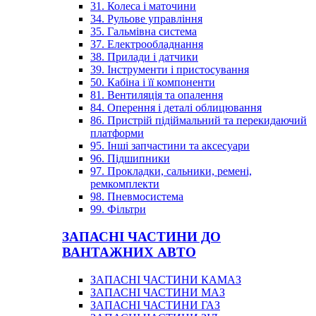
31. Колеса і маточини
34. Рульове управління
35. Гальмівна система
37. Електрообладнання
38. Прилади і датчики
39. Інструменти і пристосування
50. Кабіна і її компоненти
81. Вентиляція та опалення
84. Оперення і деталі облицювання
86. Пристрій підіймальний та перекидаючий
платформи
95. Інші запчастини та аксесуари
96. Підшипники
97. Прокладки, сальники, ремені,
ремкомплекти
98. Пневмосистема
99. Фільтри
ЗАПАСНІ ЧАСТИНИ ДО
ВАНТАЖНИХ АВТО
ЗАПАСНІ ЧАСТИНИ КАМАЗ
ЗАПАСНІ ЧАСТИНИ МАЗ
ЗАПАСНІ ЧАСТИНИ ГАЗ