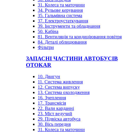
31. Колеса та маточини
34. Рульове керування
35. Гальмівна система
37. Електроустаткування
39. Інструменти та обладнання
50. Кабіна
81. Вентиляція та кондиціювання повітря
84. Деталі облицювання
Фільтри
ЗАПАСНІ ЧАСТИНИ АВТОБУСІВ
OTOKAR
10. Двигун
11. Система живлення
12. Система випуску
13. Система охолодження
16. Зчеплення
17. Трансмісія
22. Вали карданні
23. Міст ведучий
29. Підвіска автобуса
30. Вісь передня
31. Колеса та маточини