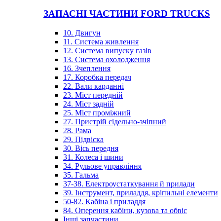
ЗАПАСНІ ЧАСТИНИ FORD TRUCKS
10. Двигун
11. Система живлення
12. Система випуску газів
13. Система охолодження
16. Зчеплення
17. Коробка передач
22. Вали карданні
23. Міст передній
24. Міст задній
25. Міст проміжний
27. Пристрій сідельно-зчіпний
28. Рама
29. Підвіска
30. Вісь передня
31. Колеса і шини
34. Рульове управління
35. Гальма
37-38. Електроустаткування й прилади
39. Інструмент, приладдя, кріпильні елементи
50-82. Кабіна і приладдя
84. Оперення кабіни, кузова та обвіс
Інші запчастини