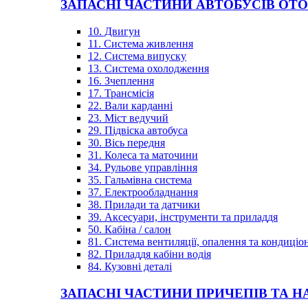
ЗАПАСНІ ЧАСТИНИ АВТОБУСІВ OT
10. Двигун
11. Система живлення
12. Система випуску
13. Система охолодження
16. Зчеплення
17. Трансмісія
22. Вали карданні
23. Міст ведучий
29. Підвіска автобуса
30. Вісь передня
31. Колеса та маточини
34. Рульове управління
35. Гальмівна система
37. Електрообладнання
38. Прилади та датчики
39. Аксесуари, інструменти та приладдя
50. Кабіна / салон
81. Система вентиляції, опалення та кондиці
82. Приладдя кабіни водія
84. Кузовні деталі
ЗАПАСНІ ЧАСТИНИ ПРИЧЕПІВ ТА Н