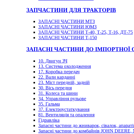
ЗАПЧАСТИНИ ДЛЯ ТРАКТОРІВ
ЗАПАСНІ ЧАСТИНИ МТЗ
ЗАПАСНІ ЧАСТИНИ ЮМЗ
ЗАПАСНІ ЧАСТИНИ Т-40, Т-25, Т-16, ДТ-75
ЗАПАСНІ ЧАСТИНИ Т-150
ЗАПАСНІ ЧАСТИНИ ДО ІМПОРТНОЇ
10. Двигун ЗЧ
13. Система охолодження
17. Коробка передач
22. Вали карданні
23. Міст передній, задній
30. Вісь передня
31. Колеса та шини
34. Управління рульове
35. Гальма
37. Електроустаткування
81. Вентиляція та опалення
Гідравліка
Запасні частини до жниварок, сівалок, апараті
Запасні частини до комбайнів JOHN DEER