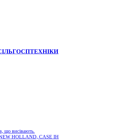
 СІЛЬГОСПТЕХНІКИ
в, що висівають.
E, NEW HOLLAND, CASE IH