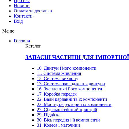
Про нас
Новини
Оплата та доставка
Контакти
Вхiд
Меню
Головна
Каталог
ЗАПАСНІ ЧАСТИНИ ДЛЯ ІМПОРТНО
10. Двигун і його компоненти
11. Система живлення
12. Система вихлопу
13. Система охолодження двигуна
16. Зчеплення і його компоненти
17. Коробка передач
22. Вали карданні та їх компоненти
23. Мости, редуктори і їх компоненти
27. Сідельно-зчіпний пристрій
29. Підвіска
30. Вісь передня і її компоненти
31. Колеса і маточини