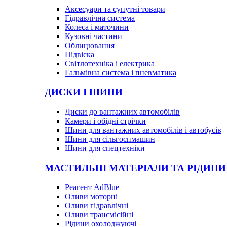
Аксесуари та супутні товари
Гідравлічна система
Колеса і маточини
Кузовні частини
Облицювання
Підвіска
Світлотехніка і електрика
Гальмівна система і пневматика
ДИСКИ І ШИНИ
Диски до вантажних автомобілів
Камери і обідні стрічки
Шини для вантажних автомобілів і автобусів
Шини для сільгоспмашин
Шини для спецтехніки
МАСТИЛЬНІ МАТЕРІАЛИ ТА РІДИНИ
Реагент AdBlue
Оливи моторні
Оливи гідравлічні
Оливи трансмісійні
Рідини охолоджуючі