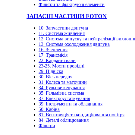
Фільтри та фільтруючі елементи
ЗАПАСНІ ЧАСТИНИ FOTON
10. Запчастини двигуна
11. Система живлення
12. Система випуску та нейтралізації вихлопн
13. Система охолодження двигуна
16. Зчеплення
17. Трансмісія
22. Карданні вали
23-25. Мости провідні
29. Підвіска
30. Вісь передня
31. Колеса та маточини
34. Рульове керування
35. Гальмівна система
37. Електроустаткування
39. Інструменти та обладнання
50. Кабіна
81. Вентиляція та кондиціювання повітря
84. Деталі облицювання
Фільтри