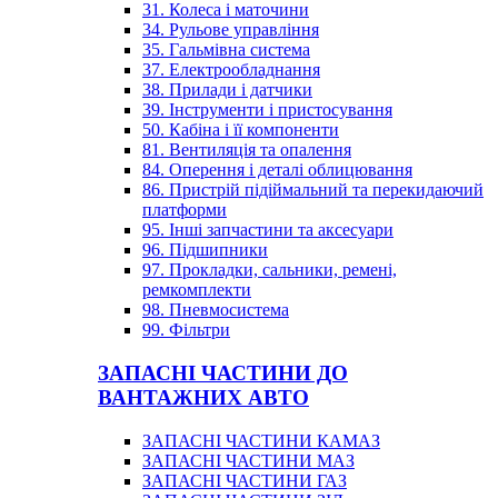
31. Колеса і маточини
34. Рульове управління
35. Гальмівна система
37. Електрообладнання
38. Прилади і датчики
39. Інструменти і пристосування
50. Кабіна і її компоненти
81. Вентиляція та опалення
84. Оперення і деталі облицювання
86. Пристрій підіймальний та перекидаючий
платформи
95. Інші запчастини та аксесуари
96. Підшипники
97. Прокладки, сальники, ремені,
ремкомплекти
98. Пневмосистема
99. Фільтри
ЗАПАСНІ ЧАСТИНИ ДО
ВАНТАЖНИХ АВТО
ЗАПАСНІ ЧАСТИНИ КАМАЗ
ЗАПАСНІ ЧАСТИНИ МАЗ
ЗАПАСНІ ЧАСТИНИ ГАЗ