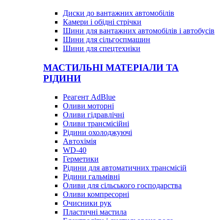
Диски до вантажних автомобілів
Камери і обідні стрічки
Шини для вантажних автомобілів і автобусів
Шини для сільгоспмашин
Шини для спецтехніки
МАСТИЛЬНІ МАТЕРІАЛИ ТА
РІДИНИ
Реагент AdBlue
Оливи моторні
Оливи гідравлічні
Оливи трансмісійні
Рідини охолоджуючі
Автохімія
WD-40
Герметики
Рідини для автоматичних трансмісій
Рідини гальмівні
Оливи для сільського господарства
Оливи компресорні
Очисники рук
Пластичні мастила