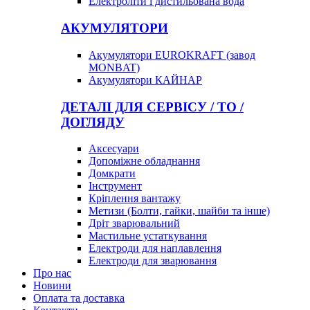
Електроліти і дистильована вода
АКУМУЛЯТОРИ
Акумулятори EUROKRAFT (завод
MONBAT)
Акумулятори КАЙНАР
ДЕТАЛІ ДЛЯ СЕРВІСУ / ТО /
ДОГЛЯДУ
Аксесуари
Допоміжне обладнання
Домкрати
Інструмент
Кріплення вантажу
Метизи (Болти, гайки, шайби та інше)
Дріт зварювальний
Мастильне устаткування
Електроди для наплавлення
Електроди для зварювання
Про нас
Новини
Оплата та доставка