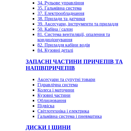
34. Рульове управління
35. Гальмівна система
37. Електрообладнання
38. Прилади та датчики
39. Аксесуари, інструменти та приладдя
50. Кабіна / салон
81. Система вентиляції, опалення та
кондиціонування
82. Приладдя кабіни водія
84. Кузовні деталі
ЗАПАСНІ ЧАСТИНИ ПРИЧЕПІВ ТА
НАПІВПРИЧЕПІВ
Аксесуари та супутні товари
Гідравлічна система
Колеса і маточини
Кузовні частини
Облицювання
Підвіска
Світлотехніка і електрика
Гальмівна система і пневматика
ДИСКИ І ШИНИ