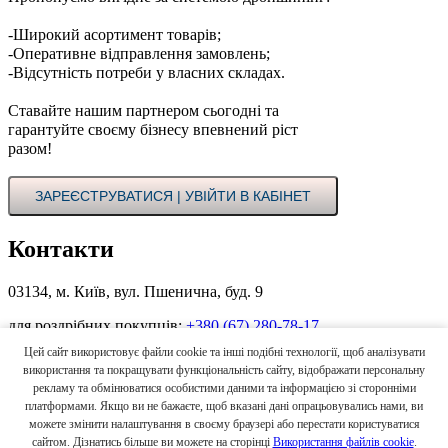
-Широкий асортимент товарів;
-Оперативне відправлення замовлень;
-Відсутність потреби у власних складах.
Ставайте нашим партнером сьогодні та
гарантуйте своєму бізнесу впевнений ріст
разом!
ЗАРЕЄСТРУВАТИСЯ | УВІЙТИ В КАБІНЕТ
Контакти
03134, м. Київ, вул. Пшенична, буд. 9
для роздрібних покупців:
+380 (67) 280-78-17
Цей сайт використовує файли cookie та інші подібні технології, щоб аналізувати
для оптових покупців в Україні:
+380 (44) 496-00-55
+380 (67)
використання та покращувати функціональність сайту, відображати персональну
862-33-33
рекламу та обмінюватися особистими даними та інформацією зі сторонніми
платформами. Якщо ви не бажаєте, щоб вказані дані опрацьовувались нами, ви
для іноземних покупців:
+380 (67) 658-16-64
(Viber, WhatsApp)
можете змінити налаштування в своєму браузері або перестати користуватися
сайтом. Дізнатись більше ви можете на сторінці
Використання файлів cookie
.
zakaz@atp.com.ua
|
export@avtek.ua