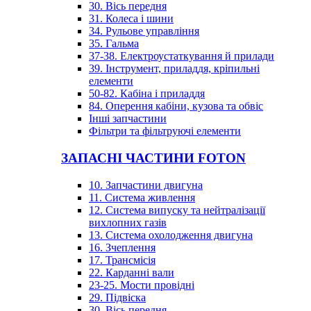
30. Вісь передня
31. Колеса і шини
34. Рульове управління
35. Гальма
37-38. Електроустаткування й прилади
39. Інструмент, приладдя, кріпильні
елементи
50-82. Кабіна і приладдя
84. Оперення кабіни, кузова та обвіс
Інші запчастини
Фільтри та фільтруючі елементи
ЗАПАСНІ ЧАСТИНИ FOTON
10. Запчастини двигуна
11. Система живлення
12. Система випуску та нейтралізації
вихлопних газів
13. Система охолодження двигуна
16. Зчеплення
17. Трансмісія
22. Карданні вали
23-25. Мости провідні
29. Підвіска
30. Вісь передня