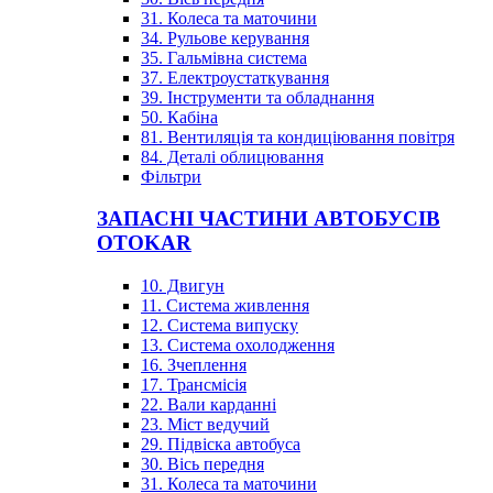
31. Колеса та маточини
34. Рульове керування
35. Гальмівна система
37. Електроустаткування
39. Інструменти та обладнання
50. Кабіна
81. Вентиляція та кондиціювання повітря
84. Деталі облицювання
Фільтри
ЗАПАСНІ ЧАСТИНИ АВТОБУСІВ
OTOKAR
10. Двигун
11. Система живлення
12. Система випуску
13. Система охолодження
16. Зчеплення
17. Трансмісія
22. Вали карданні
23. Міст ведучий
29. Підвіска автобуса
30. Вісь передня
31. Колеса та маточини