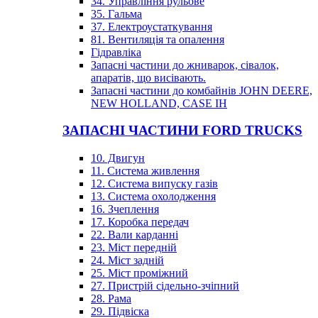
34. Управління рульове
35. Гальма
37. Електроустаткування
81. Вентиляція та опалення
Гідравліка
Запасні частини до жниварок, сівалок,
апаратів, що висівають.
Запасні частини до комбайнів JOHN DEERE,
NEW HOLLAND, CASE IH
ЗАПАСНІ ЧАСТИНИ FORD TRUCKS
10. Двигун
11. Система живлення
12. Система випуску газів
13. Система охолодження
16. Зчеплення
17. Коробка передач
22. Вали карданні
23. Міст передній
24. Міст задній
25. Міст проміжний
27. Пристрій сідельно-зчіпний
28. Рама
29. Підвіска