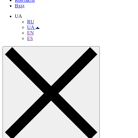
Контакти
Вхiд
UA
RU
UA
EN
ES