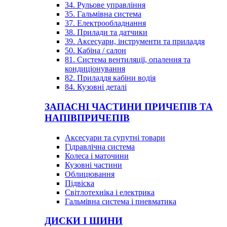
34. Рульове управління
35. Гальмівна система
37. Електрообладнання
38. Прилади та датчики
39. Аксесуари, інструменти та приладдя
50. Кабіна / салон
81. Система вентиляції, опалення та
кондиціонування
82. Приладдя кабіни водія
84. Кузовні деталі
ЗАПАСНІ ЧАСТИНИ ПРИЧЕПІВ ТА
НАПІВПРИЧЕПІВ
Аксесуари та супутні товари
Гідравлічна система
Колеса і маточини
Кузовні частини
Облицювання
Підвіска
Світлотехніка і електрика
Гальмівна система і пневматика
ДИСКИ І ШИНИ