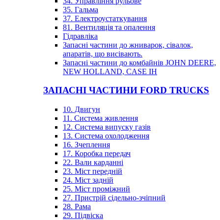
34. Управління рульове
35. Гальма
37. Електроустаткування
81. Вентиляція та опалення
Гідравліка
Запасні частини до жниварок, сівалок,
апаратів, що висівають.
Запасні частини до комбайнів JOHN DEERE,
NEW HOLLAND, CASE IH
ЗАПАСНІ ЧАСТИНИ FORD TRUCKS
10. Двигун
11. Система живлення
12. Система випуску газів
13. Система охолодження
16. Зчеплення
17. Коробка передач
22. Вали карданні
23. Міст передній
24. Міст задній
25. Міст проміжний
27. Пристрій сідельно-зчіпний
28. Рама
29. Підвіска