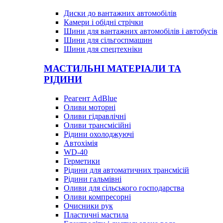
Диски до вантажних автомобілів
Камери і обідні стрічки
Шини для вантажних автомобілів і автобусів
Шини для сільгоспмашин
Шини для спецтехніки
МАСТИЛЬНІ МАТЕРІАЛИ ТА
РІДИНИ
Реагент AdBlue
Оливи моторні
Оливи гідравлічні
Оливи трансмісійні
Рідини охолоджуючі
Автохімія
WD-40
Герметики
Рідини для автоматичних трансмісій
Рідини гальмівні
Оливи для сільського господарства
Оливи компресорні
Очисники рук
Пластичні мастила