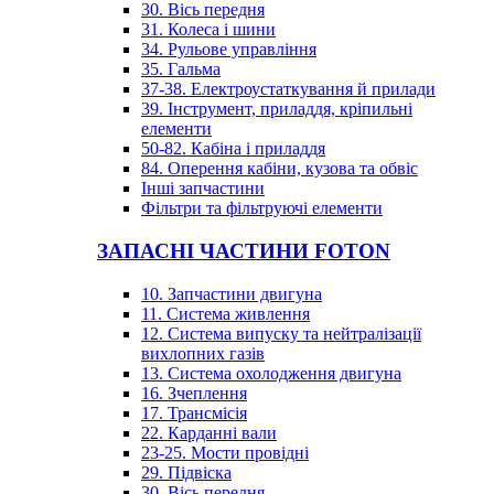
30. Вісь передня
31. Колеса і шини
34. Рульове управління
35. Гальма
37-38. Електроустаткування й прилади
39. Інструмент, приладдя, кріпильні
елементи
50-82. Кабіна і приладдя
84. Оперення кабіни, кузова та обвіс
Інші запчастини
Фільтри та фільтруючі елементи
ЗАПАСНІ ЧАСТИНИ FOTON
10. Запчастини двигуна
11. Система живлення
12. Система випуску та нейтралізації
вихлопних газів
13. Система охолодження двигуна
16. Зчеплення
17. Трансмісія
22. Карданні вали
23-25. Мости провідні
29. Підвіска
30. Вісь передня