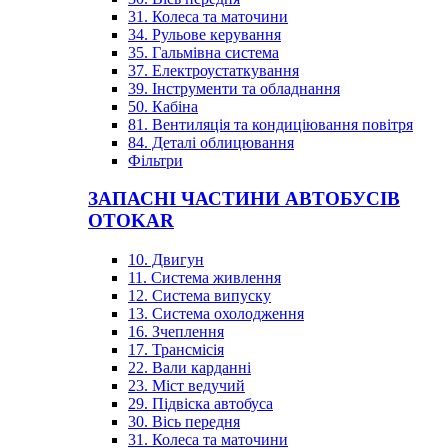
31. Колеса та маточини
34. Рульове керування
35. Гальмівна система
37. Електроустаткування
39. Інструменти та обладнання
50. Кабіна
81. Вентиляція та кондиціювання повітря
84. Деталі облицювання
Фільтри
ЗАПАСНІ ЧАСТИНИ АВТОБУСІВ
OTOKAR
10. Двигун
11. Система живлення
12. Система випуску
13. Система охолодження
16. Зчеплення
17. Трансмісія
22. Вали карданні
23. Міст ведучий
29. Підвіска автобуса
30. Вісь передня
31. Колеса та маточини