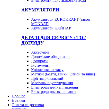
Електроліти і дистильована вода
АКУМУЛЯТОРИ
Акумулятори EUROKRAFT (завод
MONBAT)
Акумулятори КАЙНАР
ДЕТАЛІ ДЛЯ СЕРВІСУ / ТО /
ДОГЛЯДУ
Аксесуари
Допоміжне обладнання
Домкрати
Інструмент
Кріплення вантажу
Метизи (Болти, гайки, шайби та інше)
Дріт зварювальний
Мастильне устаткування
Електроди для наплавлення
Електроди для зварювання
Про нас
Новини
Оплата та доставка