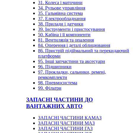
31. Колеса і маточини
34. Рульове управління
35. Гальмівна система
37. Електрообладнання
38. Прилади і датчики
39. Інструменти і пристосування
50. Кабіна і її компоненти
81. Вентиляція та опалення
84. Оперення і деталі облицювання
86. Пристрій підіймальний та перекидаючий
платформи
95. Інші запчастини та аксесуари
96. Підшипники
97. Прокладки, сальники, ремені,
ремкомплекти
98. Пневмосистема
99. Фільтри
ЗАПАСНІ ЧАСТИНИ ДО
ВАНТАЖНИХ АВТО
ЗАПАСНІ ЧАСТИНИ КАМАЗ
ЗАПАСНІ ЧАСТИНИ МАЗ
ЗАПАСНІ ЧАСТИНИ ГАЗ